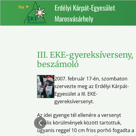
Erdélyi Kárpát-Egyesület
Marosvásárhely
III. EKE-gyereksíverseny,
beszámoló
2007. február 17-én, szombaton
szervezte meg az Erdélyi Kárpát-
Egyesület a III. EKE-
gyereksíversenyt.
Az idei gyenge tél ellenére a versenyt
ideális körülmények között tartottuk,
ugyanis reggel 10 cm friss porhó fogadta a