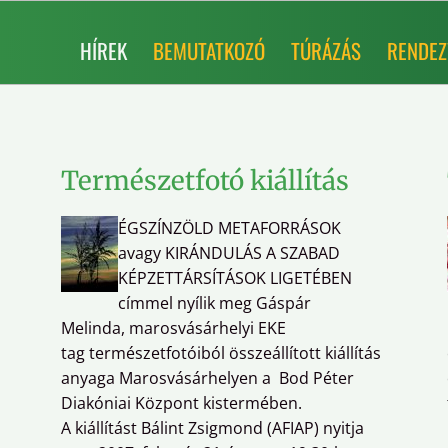
HÍREK
BEMUTATKOZÓ
TÚRÁZÁS
RENDEZ
Természetfotó kiállítás
ÉGSZÍNZÖLD METAFORRÁSOK
avagy KIRÁNDULÁS A SZABAD
KÉPZETTÁRSÍTÁSOK LIGETÉBEN
címmel nyílik meg Gáspár
Melinda, marosvásárhelyi EKE
tag természetfotóiból összeállított kiállítás
anyaga Marosvásárhelyen a Bod Péter
Diakóniai Központ kistermében.
A kiállítást Bálint Zsigmond (AFIAP) nyitja