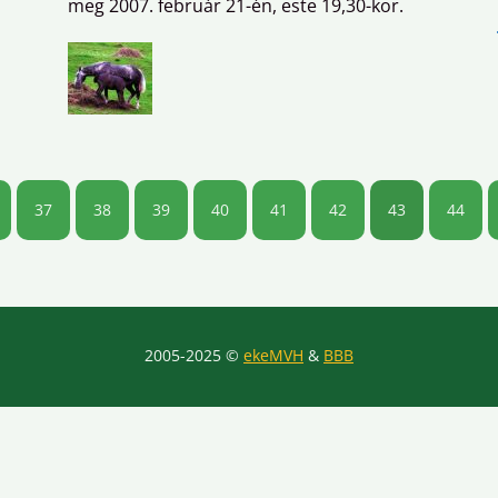
meg 2007. február 21-én, este 19,30-kor.
37
38
39
40
41
42
43
44
2005-2025 ©
ekeMVH
&
BBB