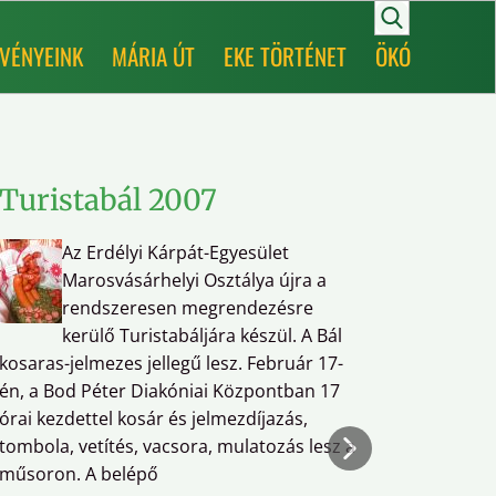
VÉNYEINK
MÁRIA ÚT
EKE TÖRTÉNET
ÖKÓ
Turistabál 2007
Term
és D
Az Erdélyi Kárpát-Egyesület
Talá
Marosvásárhelyi Osztálya újra a
rendszeresen megrendezésre
kerülő Turistabáljára készül. A Bál
kosaras-jelmezes jellegű lesz. Február 17-
Egyesüle
én, a Bod Péter Diakóniai Központban 17
órai kezdettel kosár és jelmezdíjazás,
A szerve
tombola, vetítés, vacsora, mulatozás lesz a
nevezési
műsoron. A belépő
(kiírás,