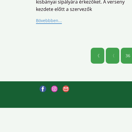
kisbányai sípályára érkezőket. A verseny
kezdete előtt a szervezők
Bövebbben...
《
〈
36