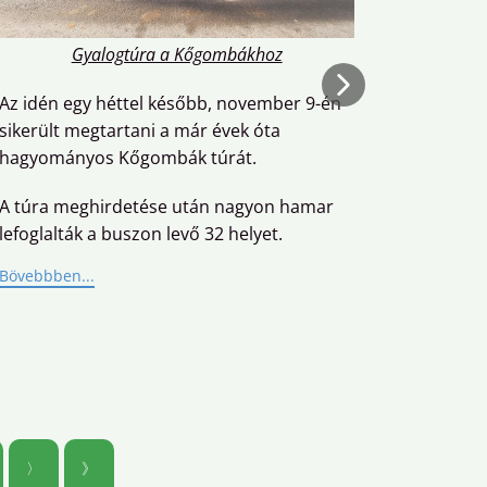
Sátr
Gyalogtúra a Kőgombákhoz
Szeptem
magashe
Az idén egy héttel később, november 9-én
lebonyol
sikerült megtartani a már évek óta
célpont 
hagyományos Kőgombák túrát.
Péntek d
A túra meghirdetése után nagyon hamar
lefoglalták a buszon levő 32 helyet.
Bövebbbe
Bövebbben...
〉
》