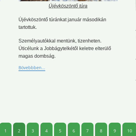
Újévköszöntő túra
Újévköszöntő túránkat január másodikán
tartottuk.
Személyautókkal mentünk, tizenheten.
Úticélunk a Jobbágytelkétől keletre elterülő
magas dombság.
Bövebbben...
1
2
3
4
5
6
7
8
9
10