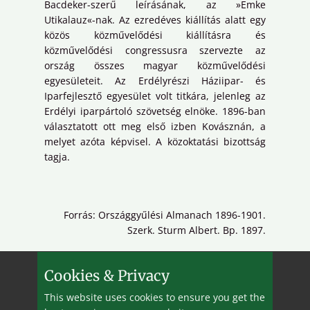
Bacdeker-szerű leírásának, az »Emke
Utikalauz«-nak. Az ezredéves kiállítás alatt egy
közös közművelődési kiállításra és
közművelődési congressusra szervezte az
ország összes magyar közművelődési
egyesületeit. Az Erdélyrészi Háziipar- és
Iparfejlesztő egyesület volt titkára, jelenleg az
Erdélyi iparpártoló szövetség elnöke. 1896-ban
választatott ott meg első izben Kovásznán, a
melyet azóta képvisel. A közoktatási bizottság
tagja.
Forrás: Országgyűlési Almanach 1896-1901.
Szerk. Sturm Albert. Bp. 1897.
Cookies & Privacy
This website uses cookies to ensure you get the