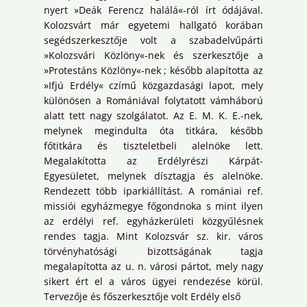
nyert »Deák Ferencz halálá«-ról írt ódájával.
Kolozsvárt már egyetemi hallgató korában
segédszerkesztője volt a szabadelvűpárti
»Kolozsvári Közlöny«-nek és szerkesztője a
»Protestáns Közlöny«-nek ; később alapította az
»Ifjú Erdély« czímű közgazdasági lapot, mely
különösen a Romániával folytatott vámháború
alatt tett nagy szolgálatot. Az E. M. K. E.-nek,
melynek megindulta óta titkára, később
főtitkára és tiszteletbeli alelnöke lett.
Megalakította az Erdélyrészi Kárpát-
Egyesületet, melynek dísztagja és alelnöke.
Rendezett több iparkiállítást. A romániai ref.
missiói egyházmegye főgondnoka s mint ilyen
az erdélyi ref. egyházkerületi közgyűlésnek
rendes tagja. Mint Kolozsvár sz. kir. város
törvényhatósági bizottságának tagja
megalapította az u. n. városi pártot, mely nagy
sikert ért el a város ügyei rendezése körül.
Tervezője és főszerkesztője volt Erdély első