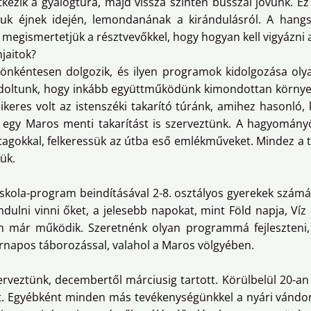
kezik a gyalogtúra, majd vissza szintén busszal jövünk. Ez 
iuk éjnek idején, lemondanának a kirándulásról. A hangs
n megismertetjük a résztvevőkkel, hogy hogyan kell vigyázni 
jaitok?
e önkéntesen dolgozik, és ilyen programok kidolgozása ol
ndoltunk, hogy inkább együttműködünk kimondottan környe
sikeres volt az istenszéki takarító túránk, amihez hasonló
egy Maros menti takarítást is szerveztünk. A hagyományőr
gokkal, felkeressük az útba eső emlékműveket. Mindez a tú
ük.
skola-program beindításával 2-8. osztályos gyerekek számá
ndulni vinni őket, a jelesebb napokat, mint Föld napja, Víz 
n már működik. Szeretnénk olyan programmá fejleszteni, 
rnapos táborozással, valahol a Maros völgyében.
rveztünk, decembertől márciusig tartott. Körülbelül 20-an 
rt. Egyébként minden más tevékenységünkkel a nyári vándo