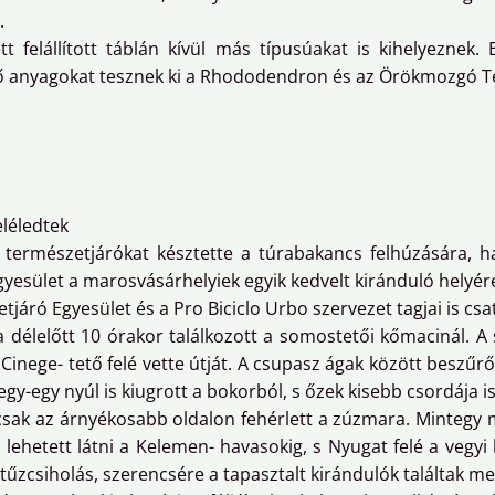
.
t felállított táblán kívül más típusúakat is kihelyeznek
ő anyagokat tesznek ki a Rhododendron és az Örökmozgó Te
eléledtek
 természetjárókat késztette a túrabakancs felhúzására, h
gyesület a marosvásárhelyiek egyik kedvelt kiránduló helyér
áró Egyesület és a Pro Biciclo Urbo szervezet tagjai is csa
 délelőtt 10 órakor találkozott a somostetői kőmacinál. A s
Cinege- tető felé vette útját. A csupasz ágak között beszűr
y-egy nyúl is kiugrott a bokorból, s őzek kisebb csordája is
sak az árnyékosabb oldalon fehérlett a zúzmara. Mintegy má
lehetett látni a Kelemen- havasokig, s Nyugat felé a vegyi 
űzcsiholás, szerencsére a tapasztalt kirándulók találtak me