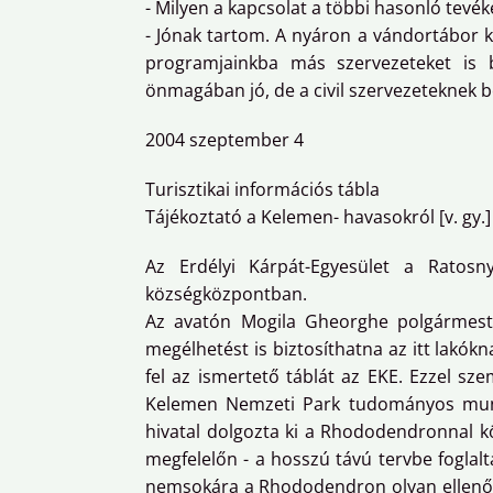
- Milyen a kapcsolat a többi hasonló tevé
- Jónak tartom. A nyáron a vándortábor
programjainkba más szervezeteket is 
önmagában jó, de a civil szervezeteknek b
2004 szeptember 4
Turisztikai információs tábla
Tájékoztató a Kelemen- havasokról [v. gy.]
Az Erdélyi Kárpát-Egyesület a Ratosnya
községközpontban.
Az avatón Mogila Gheorghe polgármeste
megélhetést is biztosíthatna az itt lakókn
fel az ismertető táblát az EKE. Ezzel sz
Kelemen Nemzeti Park tudományos munk
hivatal dolgozta ki a Rhododendronnal kö
megfelelőn - a hosszú távú tervbe foglalt
nemsokára a Rhododendron olyan ellenőrző