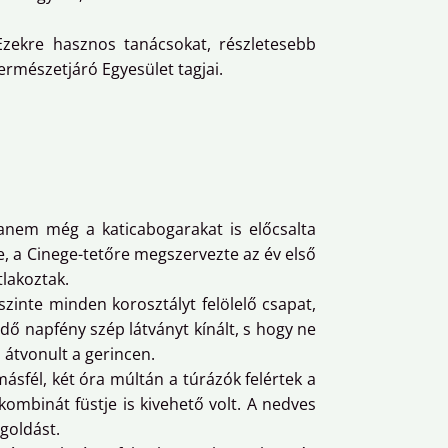
. Ezekre hasznos tanácsokat, részletesebb
rmészetjáró Egyesület tagjai.
anem még a katicabogarakat is előcsalta
e, a Cinege-tetőre megszervezte az év első
tlakoztak.
zinte minden korosztályt felölelő csapat,
ődő napfény szép látványt kínált, s hogy ne
 átvonult a gerincen.
sfél, két óra múltán a túrázók felértek a
kombinát füstje is kivehető volt. A nedves
goldást.