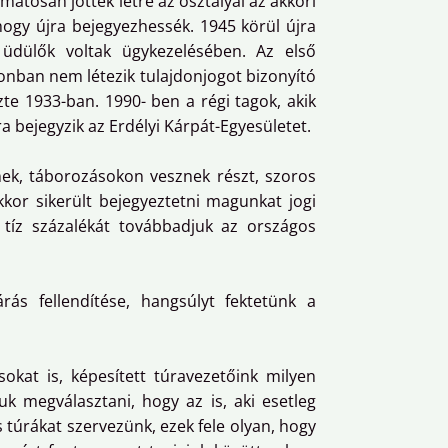
matosan jöttek létre az osztályai az akkori
hogy újra bejegyezhessék. 1945 körül újra
üdülők voltak ügykezelésében. Az első
onban nem létezik tulajdonjogot bizonyító
zte 1933-ban. 1990- ben a régi tagok, akik
a bejegyzik az Erdélyi Kárpát-Egyesületet.
-nek, táborozásokon vesznek részt, szoros
kkor sikerült bejegyeztetni magunkat jogi
) tíz százalékát továbbadjuk az országos
ás fellendítése, hangsúlyt fektetünk a
okat is, képesített túravezetőink milyen
k megválasztani, hogy az is, aki esetleg
 túrákat szervezünk, ezek fele olyan, hogy