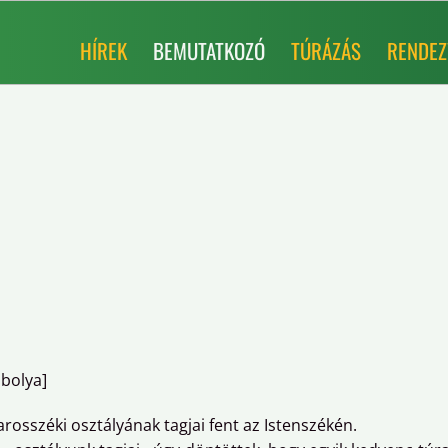
HÍREK
BEMUTATKOZÓ
TÚRÁZÁS
RENDEZ
Ibolya]
arosszéki osztályának tagjai fent az Istenszékén.