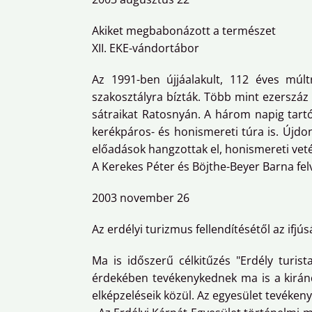
Akiket megbabonázott a természet
XII. EKE-vándortábor
Az 1991-ben újjáalakult, 112 éves múlt
szakosztályra bízták. Több mint ezerszáz 
sátraikat Ratosnyán. A három napig tart
kerékpáros- és honismereti túra is. Újdon
előadások hangzottak el, honismereti vetél
A Kerekes Péter és Böjthe-Beyer Barna felv
2003 november 26
Az erdélyi turizmus fellendítésétől az ifjús
Ma is időszerű célkitűzés "Erdély turist
érdekében tevékenykednek ma is a kiránd
elképzeléseik közül. Az egyesület tevéken