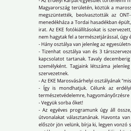
- Az Erdélyi Kárpát-Egyesület történelmi m
Magyarország területén, köztük a marossz
megszüntették, beolvasztották az ONT
menedékháza a Tordai hasadékban épült, m
irat. Az EKE fotókiállításokat is szervez
nem hagytak fel a természetjárással, úgy é
- Hány osztálya van jelenleg az egyesületn
- Tizenhat osztálya van és 3 társszervez
kapcsolatot tartanak. Tavaly decemberig 
személyként. Tagjaink létszáma jelenleg
szervezetnek.
- Az EKE Marosvásárhelyi osztályának "miss
- Így is mondhatjuk. Célunk az erdély
természetvédelemre, hagyományőrzésre és
- Vegyük sorba őket!
- Az egyéves programunk úgy áll össze, 
útvonalakat választanának. Havonta van 
először jön velünk, bírja ki, legyen vonz