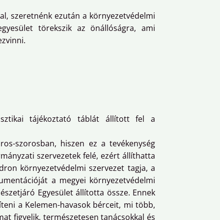
l, szeretnénk ezután a környezetvédelmi
yesület törekszik az önállóságra, ami
zvinni.
tikai tájékoztató táblát állított fel a
ros-szorosban, hiszen ez a tevékenység
mányzati szervezetek felé, ezért állíthatta
ndron környezetvédelmi szervezet tagja, a
mentációját a megyei környezetvédelmi
szetjáró Egyesület állította össze. Ennek
líteni a Kelemen-havasok bérceit, mi több,
at figyelik, természetesen tanácsokkal és