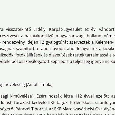
ra visszatekintő Erdélyi Kárpát-Egyesület ez évi vánd
résztvevő, a hazaiakon kívül magyarországi, holland, német
ó rendezvény idején 12 gyalogtúrát szerveztek a Kelemen- 
ságnak számított a tábori óvoda, ahol felügyeltek a kicsik
kedők, fotókiállítások és diavetítések tették tartalmassá a 
ételeiből összeválogatott képriport a teljesség igénye nélkü
ág neveléséig [Antalfi Imola]
asági kiművelése". Ezért hozták létre 112 évvel ezelőtt a
ulást, túrázást kedvelő EKE-tagok. Erdei iskola, sítanfol
ységéről Pánczél Tiborral, az EKE Marosvásárhelyi Osztályán