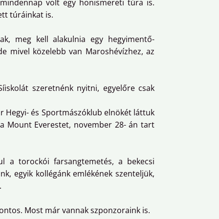
 mindennap volt egy honismereti túra is.
t túráinkat is.
ak, meg kell alakulnia egy hegyimentő-
 de mivel közelebb van Maroshévízhez, az
iskolát szeretnénk nyitni, egyelőre csak
r Hegyi- és Sportmászóklub elnökét láttuk
el a Mount Everestet, november 28- án tart
ul a torockói farsangtemetés, a bekecsi
k, egyik kollégánk emlékének szenteljük,
.
fontos. Most már vannak szponzoraink is.