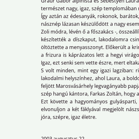
Graur Gábor alpinista és Sebestyén Laura 
természet nagy, igaz, szép templomában m
Így aztán az édesanyák, rokonok, barátok,
násznép lázasan készülődött a nagy eseményr
Zoli módra, lévén ő a főszakács -, összeá
készítették a díszkaput, lakodalomra csi
öltöztette a menyasszonyt. Előkerült a kri
a frizura is káprázatos lett a hegyi vir
Igaz, ezt senki sem vette észre, mert eltak
S volt minden, mint egy igazi lagziban: 
lakodalmi helyszínhez, ahol Laura, a bold
feljött Marosvásárhely legvagányabb papj
szép hangú kántora, Farkas Zoltán, hogy 
Ezt követte a hagyományos gulyásparti, 
elvonuljon a két fáklyával megjelölt nász
jóra, szépre, igaz életre.
2003 augusztus 22