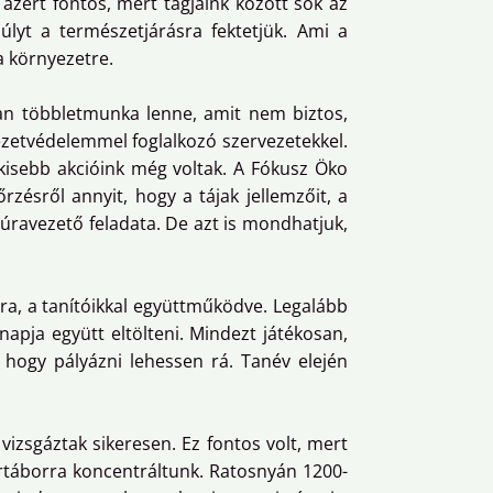
azért fontos, mert tagjaink között sok az
úlyt a természetjárásra fektetjük. Ami a
a környezetre.
yan többletmunka lenne, amit nem biztos,
zetvédelemmel foglalkozó szervezetekkel.
, kisebb akcióink még voltak. A Fókusz Öko
zésről annyit, hogy a tájak jellemzőit, a
ravezető feladata. De azt is mondhatjuk,
ra, a tanítóikkal együttműködve. Legalább
napja együtt eltölteni. Mindezt játékosan,
hogy pályázni lehessen rá. Tanév elején
vizsgáztak sikeresen. Ez fontos volt, mert
rtáborra koncentráltunk. Ratosnyán 1200-