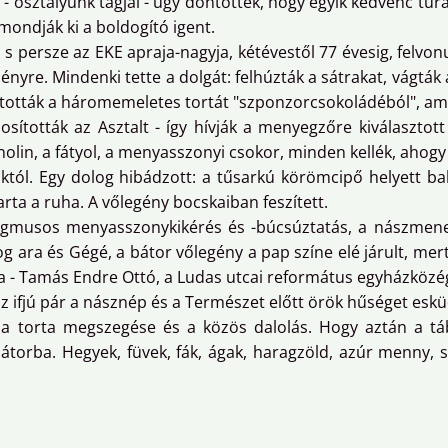
- osztályunk tagjai - úgy döntöttek, hogy egyik kedvenc túra
ondják ki a boldogító igent.
 s persze az EKE apraja-nagyja, kétévestől 77 évesig, felvon
e. Mindenki tette a dolgát: felhúzták a sátrakat, vágták a f
llították a háromemeletes tortát "szponzorcsokoládéból", ami
nosították az Asztalt - így hívják a menyegzőre kiválaszto
nolin, a fátyol, a menyasszonyi csokor, minden kellék, ahog
ágoktól. Egy dolog hibádzott: a tűsarkú körömcipő helyett 
arta a ruha. A vőlegény bocskaiban feszített.
rigmusos menyasszonykikérés és -búcsúztatás, a nászmenet 
og ara és Gégé, a bátor vőlegény a pap színe elé járult, me
a - Tamás Endre Ottó, a Ludas utcai református egyházközég
az ifjú pár a násznép és a Természet előtt örök hűséget es
a torta megszegése és a közös dalolás. Hogy aztán a táb
sátorba. Hegyek, füvek, fák, ágak, haragzöld, azúr menny, sz