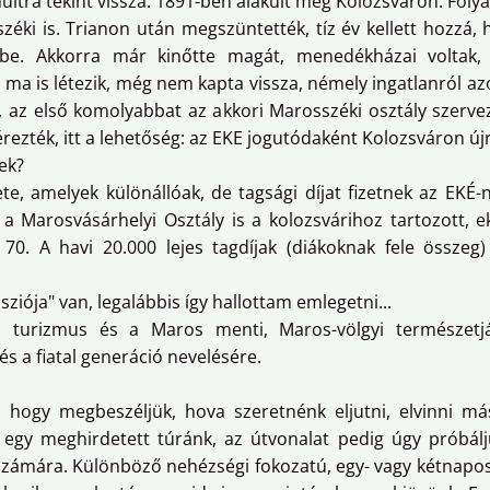
últra tekint vissza: 1891-ben alakult meg Kolozsváron. Folya
éki is. Trianon után megszüntették, tíz év kellett hozzá, 
-be. Akkorra már kinőtte magát, menedékházai voltak, 
a is létezik, még nem kapta vissza, némely ingatlanról az
ett, az első komolyabbat az akkori Marosszéki osztály szerve
rezték, itt a lehetőség: az EKE jogutódaként Kolozsváron újr
ek?
ete, amelyek különállóak, de tagsági díjat fizetnek az EKÉ
a Marosvásárhelyi Osztály is a kolozsvárihoz tartozott, e
 70. A havi 20.000 lejes tagdíjak (diákoknak fele összeg
ziója" van, legalábbis így hallottam emlegetni...
i turizmus és a Maros menti, Maros-völgyi természetjár
 a fiatal generáció nevelésére.
hogy megbeszéljük, hova szeretnénk eljutni, elvinni más
egy meghirdetett túránk, az útvonalat pedig úgy próbálju
ó számára. Különböző nehézségi fokozatú, egy- vagy kétnapos