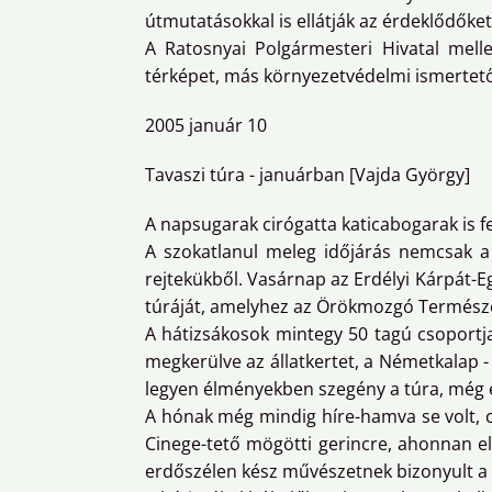
útmutatásokkal is ellátják az érdeklődőket
A Ratosnyai Polgármesteri Hivatal mellet
térképet, más környezetvédelmi ismertet
2005 január 10
Tavaszi túra - januárban [Vajda György]
A napsugarak cirógatta katicabogarak is f
A szokatlanul meleg időjárás nemcsak a
rejtekükből. Vasárnap az Erdélyi Kárpát-E
túráját, amelyhez az Örökmozgó Természetj
A hátizsákosok mintegy 50 tagú csoportja
megkerülve az állatkertet, a Németkalap - 
legyen élményekben szegény a túra, még eg
A hónak még mindig híre-hamva se volt, c
Cinege-tető mögötti gerincre, ahonnan el 
erdőszélen kész művészetnek bizonyult a t