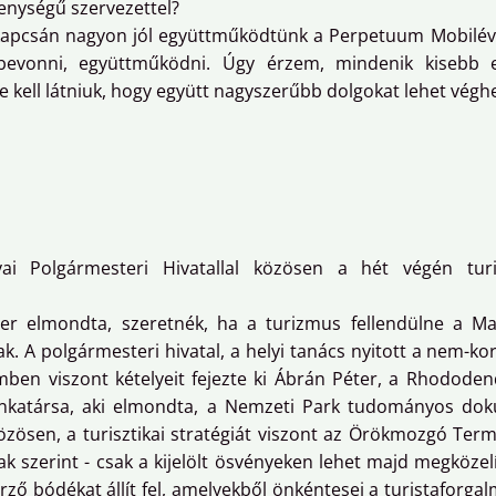
kenységű szervezettel?
 kapcsán nagyon jól együttműködtünk a Perpetuum Mobiléva
bevonni, együttműködni. Úgy érzem, mindenik kisebb eg
e kell látniuk, hogy együtt nagyszerűbb dolgokat lehet véghe
i Polgármesteri Hivatallal közösen a hét végén turisz
r elmondta, szeretnék, ha a turizmus fellendülne a Ma
ak. A polgármesteri hivatal, a helyi tanács nyitott a nem-kor
emben viszont kételyeit fejezte ki Ábrán Péter, a Rhodode
atársa, aki elmondta, a Nemzeti Park tudományos doku
zösen, a turisztikai stratégiát viszont az Örökmozgó Termé
ak szerint - csak a kijelölt ösvényeken lehet majd megköze
 bódékat állít fel, amelyekből önkéntesei a turistaforgalm