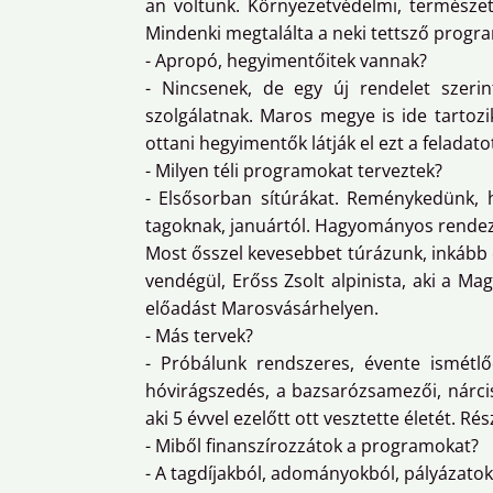
an voltunk. Környezetvédelmi, természet
Mindenki megtalálta a neki tettsző progra
- Apropó, hegyimentőitek vannak?
- Nincsenek, de egy új rendelet szeri
szolgálatnak. Maros megye is ide tartoz
ottani hegyimentők látják el ezt a feladato
- Milyen téli programokat terveztek?
- Elsősorban sítúrákat. Reménykedünk, h
tagoknak, januártól. Hagyományos rendezv
Most ősszel kevesebbet túrázunk, inkább 
vendégül, Erőss Zsolt alpinista, aki a Ma
előadást Marosvásárhelyen.
- Más tervek?
- Próbálunk rendszeres, évente ismétlő
hóvirágszedés, a bazsarózsamezői, nárci
aki 5 évvel ezelőtt ott vesztette életét.
- Miből finanszírozzátok a programokat?
- A tagdíjakból, adományokból, pályázato