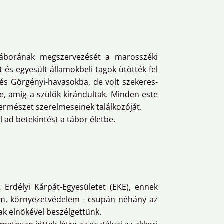
ortáborának megszervezését a marosszéki
 és egyesült államokbeli tagok ütötték fel
és Görgényi-havasokba, de volt szekeres-
re, amíg a szülők kirándultak. Minden este
természet szerelmeseinek találkozóját.
l ad betekintést a tábor életbe.
z Erdélyi Kárpát-Egyesületet (EKE), ennek
yam, környezetvédelem - csupán néhány az
ak elnökével beszélgettünk.