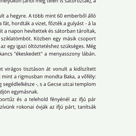
helyükön (ahol még télen is sátoroztak), a
ult a hegyre. A több mint 60 emberből álló
át, hordták a vizet, főzték a gulyást - á la
t a napon hevítettek és sátorban tároltak,
tt sziklatömböt. Közben egy másik csoport
y az egy igazi öltöztetéshez szükséges. Még
bakancs "ékeskedett" a menyasszony lábán.
virágos tisztáson át vonult a kidíszített
rt mint a rigmusban mondta Baka, a vőfély:
 segédlelkésze -, s a Gecse utcai templom
küdjön egymásnak.
ortűz és a telehold fényénél az ifjú pár
ívünk rokonai óvják az ifjú párt, tanítsák