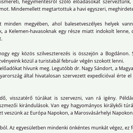
ismereti, hegyimentésről szóló előadásokat szerveztünk,
mot. Mindemellett megtartottuk a havi egyszeri, meghirdetet
nt minden megyében, ahol balesetveszélyes helyek vann
ik, a Kelemen-havasoknak egy része miatt indokolt lenne,
t.
ogy egy közös szilveszterezés is összejön a Bogdánon. Sí
ényeink közül a turistabál február végén szokott lenni.
előadókat hívunk meg. Legutóbb dr. Nagy Sándort, a Magya
gyarország által hivatalosan szervezett expedícióval érte 
dő, visszatérő túrákat is szervezni, van rá igény. Példá
szmezői kirándulások. Van egy hagyományos királykői túrán
 Részt veszünk az Európa Napokon, a Marosvásárhelyi Napokon
kból. Az egyesületben mindenki önkéntes munkát végez, ez 