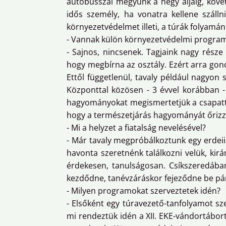
autóbusszal megyünk a hegy aljáig, követ
idős személy, ha vonatra kellene szálln
környezetvédelmet illeti, a túrák folyamá
- Vannak külön környezetvédelmi program
- Sajnos, nincsenek. Tagjaink nagy rész
hogy megbírna az osztály. Ezért arra go
Ettől függetlenül, tavaly például nagyon 
Központtal közösen - 3 évvel korábban - 
hagyományokat megismertetjük a csapatta
hogy a természetjárás hagyományát őrizz
- Mi a helyzet a fiatalság nevelésével?
- Már tavaly megpróbálkoztunk egy erdeii
havonta szeretnénk találkozni velük, kirá
érdekesen, tanulságosan. Csíkszeredába
kezdődne, tanévzáráskor fejeződne be pá
- Milyen programokat szerveztetek idén?
- Elsőként egy túravezető-tanfolyamot sze
mi rendeztük idén a XII. EKE-vándortábo