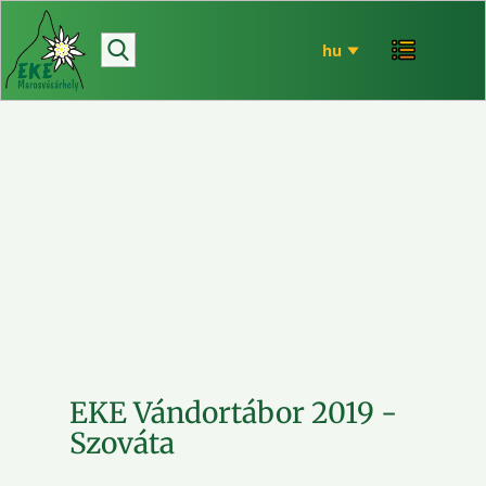
hírek
bemutatkozó
túrázás
rendezvényeink
mária út
EKE történet
ökó
EKE Vándortábor 2019 -
Szováta