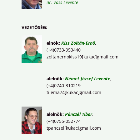
dr. Vass Levente
VEZETŐSÉG:
elnök:
Kiss Zoltán-Ernő
,
(+4)0733-953440
zoltanernokiss19[kukac]gmail.com
alelnök:
Német József Levente
,
(+4)0740-310219
tilema74[kukac]gmail.com
alelnök:
Pánczél Tibor
,
(+4)0755-052774
tpanczel[kukac]gmail.com