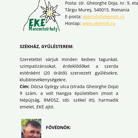
Posta: str. Gheorghe Doja, nr. 9, eta
Târgu Mureş, 540015, Romania
E-posta:
ekemvh@ekemvh.ro
Honlap:
www.ekemvh.ro
SZÉKHÁZ, GYŰLÉSTEREM:
Szeretettel várjuk minden kedves tagunkat,
szimpatizánsokat, érdeklődőket a szerda
esténként (20 órától) szervezett gyűlésekre,
klubbtevékenységekre.
Cím:
Dózsa György utca (strada Gheorghe Doja)
9 szám, a volt Hangya épületében (most a
Népújság, RMDSZ, stb. székel itt), harmadik
emelet, EKE ajtó.
FŐVÉDNÖK: