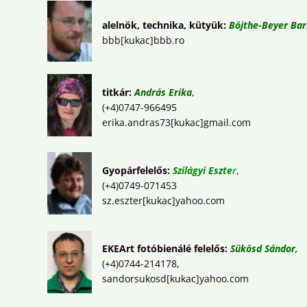
alelnök, technika, kütyük:
Böjthe-Beyer Ba
bbb[kukac]bbb.ro
titkár:
András Erika
,
(+4)0747-966495
erika.andras73[kukac]gmail.com
Gyopárfelelős:
Szilágyi Eszte
r
,
(+4)0749-071453
sz.eszter[kukac]yahoo.com
EKEArt fotóbienálé felelős:
Sükösd Sándor,
(+4)0744-214178,
sandorsukosd[kukac]yahoo.com