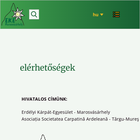
hírek
bemutatkozó
túrázás
rendezvényeink
mária út
elérhetőségek
EKE történet
ökó
HIVATALOS CÍMÜNK:
Erdélyi Kárpát-Egyesület - Marosvásárhely
Asociația Societatea Carpatină Ardeleană - Târgu-Mureş