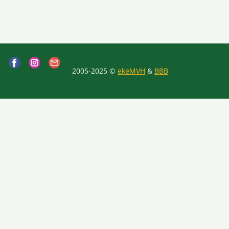
2005-2025 ©
ekeMVH
&
BBB