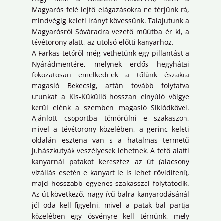
Magyarós felé lejtő elágazásokra ne térjünk rá,
mindvégig keleti irányt kövessünk. Talajutunk a
Magyarósról Sóváradra vezető műútba ér ki, a
tévétorony alatt, az utolsó előtti kanyarhoz.
A Farkas-tetőről még vethetünk egy pillantást a
Nyárádmentére, melynek erdős hegyhátai
fokozatosan emelkednek a tőlünk északra
magasló Bekecsig, aztán tovább folytatva
utunkat a Kis-Küküllő hosszan elnyúló völgye
kerül elénk a szemben magasló Siklódkővel.
Ajánlott csoportba tömörülni e szakaszon,
mivel a tévétorony közelében, a gerinc keleti
oldalán esztena van s a hatalmas termetű
juhászkutyák veszélyesek lehetnek. A tető alatti
kanyarnál patakot keresztez az út (alacsony
vízállás esetén e kanyart le is lehet rövidíteni),
majd hosszabb egyenes szakasszal folytatodik.
Az út következő, nagy ívű balra kanyarodásánál
jól oda kell figyelni, mivel a patak bal partja
közelében egy ösvényre kell térnünk, mely