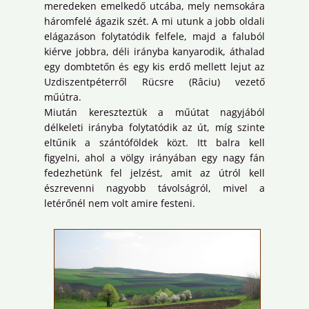
meredeken emelkedő utcába, mely nemsokára
háromfelé ágazik szét. A mi utunk a jobb oldali
elágazáson folytatódik felfele, majd a faluból
kiérve jobbra, déli irányba kanyarodik, áthalad
egy dombtetőn és egy kis erdő mellett lejut az
Uzdiszentpéterről Rücsre (Râciu) vezető
műútra.
Miután kereszteztük a műútat nagyjából
délkeleti irányba folytatódik az út, míg szinte
eltűnik a szántóföldek közt. Itt balra kell
figyelni, ahol a völgy irányában egy nagy fán
fedezhetünk fel jelzést, amit az útról kell
észrevenni nagyobb távolságról, mivel a
letérőnél nem volt amire festeni.