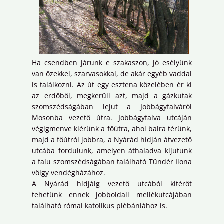
Ha csendben járunk e szakaszon, jó esélyünk
van őzekkel, szarvasokkal, de akár egyéb vaddal
is találkozni. Az út egy esztena közelében ér ki
az erdőből, megkerüli azt, majd a gázkutak
szomszédságában lejut a Jobbágyfalváról
Mosonba vezető útra. Jobbágyfalva utcáján
végigmenve kiérünk a főútra, ahol balra térünk,
majd a főútról jobbra, a Nyárád hídján átvezető
utcába fordulunk, amelyen áthaladva kijutunk
a falu szomszédságában található Tündér Ilona
völgy vendégházához.
A Nyárád hídjáig vezető utcából kitérőt
tehetünk ennek jobboldali mellékutcájában
található római katolikus plébániához is.