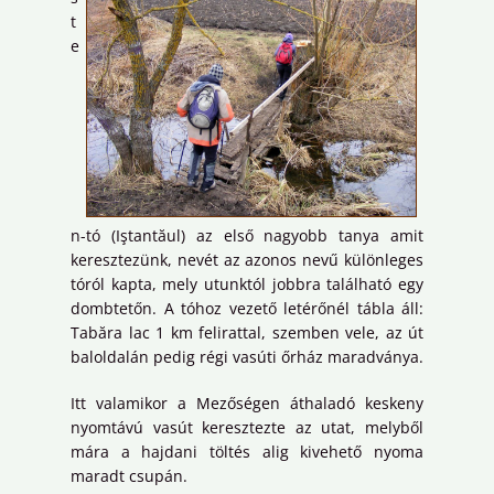
t
e
n-tó (Iştantăul) az első nagyobb tanya amit
keresztezünk, nevét az azonos nevű különleges
tóról kapta, mely utunktól jobbra található egy
dombtetőn. A tóhoz vezető letérőnél tábla áll:
Tabăra lac 1 km felirattal, szemben vele, az út
baloldalán pedig régi vasúti őrház maradványa.
Itt valamikor a Mezőségen áthaladó keskeny
nyomtávú vasút keresztezte az utat, melyből
mára a hajdani töltés alig kivehető nyoma
maradt csupán.