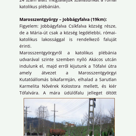
katolikus plébánián.
Marosszentgyörgy – Jobbágyfalva (19km):
Figyelem: Jobbágyfalva Csíkfalva község része,
de a Mária-út csak a község legdélebbi, római-
katolikus lakossággal is rendelkező faluját
érinti.
Marosszentgyörgyről a katolikus plébánia
udvarával szinte szemben nyíló Akácos utcán
indulunk el, majd erről kijutunk a Tófalvi útra
amely átvezet a Marosszentgyörgyi
Kutatóállomás bikafarmján, elhalad a Sarutlan
Karmelita Nővérek Kolostora mellett, és kiér
Tófalvára.
A mára üdülőfalu jelleget öltött