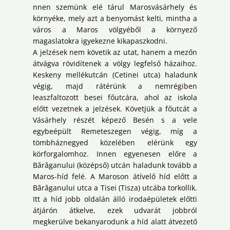
nnen szemünk elé tárul Marosvásárhely és
környéke, mely azt a benyomást kelti, mintha a
város a Maros völgyéből a környező
magaslatokra igyekezne kikapaszkodni.
A jelzések nem követik az utat, hanem a mezőn
átvágva rövidítenek a völgy legfelső házaihoz.
Keskeny mellékutcán (Cetinei utca) haladunk
végig, majd rátérünk a nemrégiben
leaszfaltozott besei főutcára, ahol az iskola
előtt vezetnek a jelzések. Követjük a főutcát a
Vásárhely részét képező Besén s a vele
egybeépült Remeteszegen végig, míg a
tömbháznegyed közelében elérünk egy
körforgalomhoz. Innen egyenesen előre a
Bărăganului (középső) utcán haladunk tovább a
Maros-híd felé. A Maroson átívelő híd előtt a
Bărăganului utca a Tisei (Tisza) utcába torkollik.
Itt a híd jobb oldalán álló irodaépületek előtti
átjárón átkelve, ezek udvarát jobbról
megkerülve bekanyarodunk a híd alatt átvezető