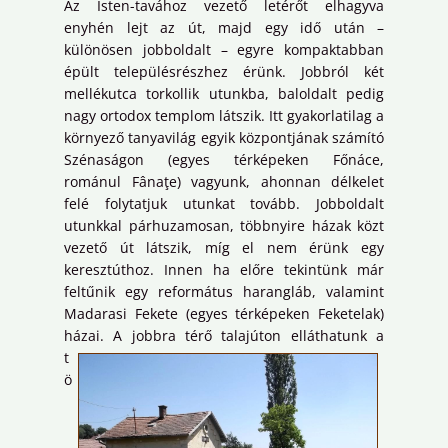
Az Isten-tavához vezető letérőt elhagyva
enyhén lejt az út, majd egy idő után –
különösen jobboldalt – egyre kompaktabban
épült településrészhez érünk. Jobbról két
mellékutca torkollik utunkba, baloldalt pedig
nagy ortodox templom látszik. Itt gyakorlatilag a
környező tanyavilág egyik központjának számító
Szénaságon (egyes térképeken Főnáce,
románul Fânaţe) vagyunk, ahonnan délkelet
felé folytatjuk utunkat tovább. Jobboldalt
utunkkal párhuzamosan, többnyire házak közt
vezető út látszik, míg el nem érünk egy
keresztúthoz. Innen ha előre tekintünk már
feltűnik egy református harangláb, valamint
Madarasi Fekete (egyes térképeken Feketelak)
házai.
A jobbra térő talajúton elláthatunk a
t
ö