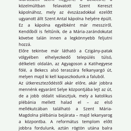
közelmúltban felavatott Szent Kereszt
kápolnához, mely az évszázadokkal ezelőtt
ugyanott állt Szent Antal kápolna helyére épült.
Ez a kápolna egyébként már messziről,
Kendőből is feltűnik, de a Mária-zarándokutat
követve talán innen a legkönnyebb feljutni
hozzá.
Előre tekintve már látható a Czigány-patak
völgyében elhelyezkedő település túlsó,
délkeleti oldalán, az Agyagoson a Katihegyese
fölé, a Bekecs alsó teraszára felkanyargó út,
melyen majd ki kell kapaszkodunk a faluból.
Az útkereszteződéstől akár előre, akár jobbra
mennénk egyaránt Selye központjába lejt az út,
de a jobb oldalit választjuk, mely a katolikus
plébánia mellett halad el – az első
mellékutcában található a Szent Mária-
Magdolna plébánia bejárata – majd lekanyarog
a központba. A református templom előtt
jobbra fordulunk, aztán rögtön utána balra