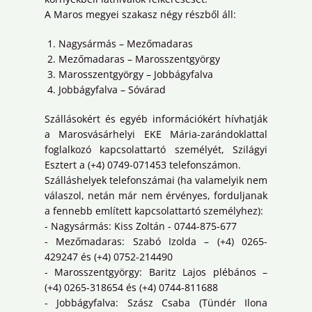
A Maros megyei szakasz négy részből áll:
Nagysármás – Mezőmadaras
Mezőmadaras – Marosszentgyörgy
Marosszentgyörgy – Jobbágyfalva
Jobbágyfalva – Sóvárad
Szállásokért és egyéb információkért hívhatják
a Marosvásárhelyi EKE Mária-zarándoklattal
foglalkozó kapcsolattartó személyét, Szilágyi
Esztert a (+4) 0749-071453 telefonszámon.
Szálláshelyek telefonszámai (ha valamelyik nem
válaszol, netán már nem érvényes, forduljanak
a fennebb említett kapcsolattartó személyhez):
- Nagysármás: Kiss Zoltán - 0744-875-677
- Mezőmadaras: Szabó Izolda – (+4) 0265-
429247 és (+4) 0752-214490
- Marosszentgyörgy: Baritz Lajos plébános –
(+4) 0265-318654 és (+4) 0744-811688
- Jobbágyfalva: Szász Csaba (Tündér Ilona