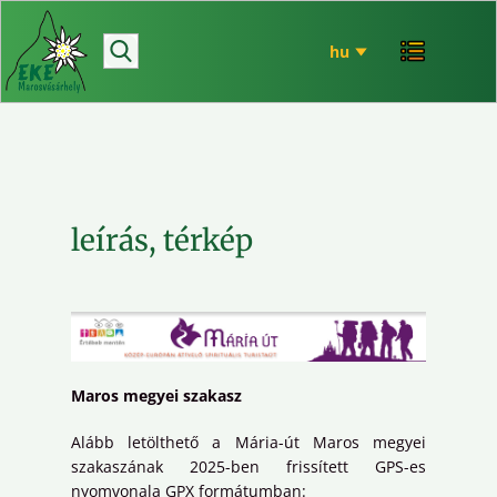
hírek
bemutatkozó
túrázás
rendezvényeink
mária út
leírás, térkép
EKE történet
ökó
Maros megyei szakasz
Alább letölthető a Mária-út Maros megyei
szakaszának 2025-ben frissített GPS-es
nyomvonala GPX formátumban: