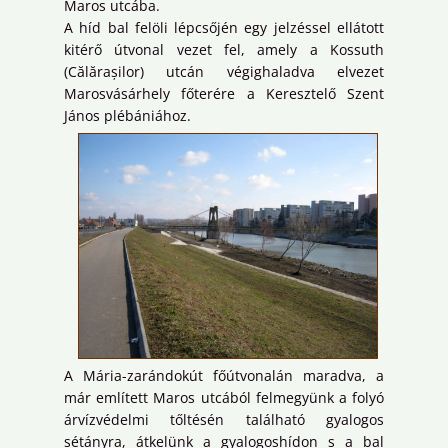
Maros utcába.
A híd bal felöli lépcsőjén egy jelzéssel ellátott
kitérő útvonal vezet fel, amely a Kossuth
(Călărașilor) utcán végighaladva elvezet
Marosvásárhely főterére a Keresztelő Szent
János plébániához.
A Mária-zarándokút főútvonalán maradva, a
már említett Maros utcából felmegyünk a folyó
árvízvédelmi tőltésén található gyalogos
sétányra, átkelünk a gyalogoshídon s a bal