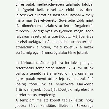
Egres-patak mellékvölgyében található faluba.
Itt figyelni kell, mivel az előbbi években
jelzésekkel ellátott és használt útvonal – mely
mára már Székelyberétől Sóváradig több mint
tíz kilométeren aszfaltos út lett – forgalomtól
félreeső, vadregényes völgyekben meghúzódó
falvakon vezető útra cserélődött. Májába érve
az első útelágazásnál a baloldali utcába térünk,
áthaladunk a hídon, majd követjük a házak
sorát, míg egy háromszög alakú térre jutunk.
Itt közkutat találunk, jobbra fordulva pedig a
református templomot láthatjuk. A mi utunk
balra, a temető felé emelkedik, majd onnan az
Egres-patak menti úthoz lejt. Ezen észak felé
(balra) fordulunk és nemsokára Márkodba
érünk, melynek főutcáját követjük, míg elérünk
a református templomig.
A templom mellett kopott táblák jelzik, hogy
jobbra térve Kendőbe, illetve a Bekecsalja