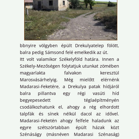
bbnyire völgyben épült Drekulyatelep fölött,
balra pedig Sámsond felé emelkedik az út.
Itt volt valamikor Székelyföld határa. Innen a
Székely-Mezőségen folytatjuk utunkat zömében
magyarlakta falvakon keresztül
Marosvásárhelyig. Még mielőtt elérnénk
Madarasi-Feketére, a Drekulya patak hídjáról
balra pillantva egy régi vasúti híd
begyepesedett téglaépítményén
csodálkozhatunk el, ahogy a rég elhordott
talpfák és sínek nélkül dacol az idővel.
Madarasi-Feketén ahogy felfele haladunk az
egyre szétszórtabban épült házak közt
Szénáságy (másnéven Madarasi Szénaság)