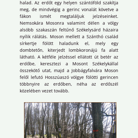
halad. Az erdőt egy helyen szántóföld szakítja
meg, de mindvégig a gerinc vonalát követve a
fákon ismét megtaláljuk jelzéseinket.
Nemsokára Mosonra valamint délen a völgy
alsóbb szakaszán feltűnő Székelysárd házaira
nyílik rálátás. Moson mellett a Szánthó család
sírkertje fölött haladunk el, mely egy
dombtetőn, kiterjedt lombkoronájú fa alatt
látható. A kétféle jelzéssel ellátott út betér az
erdőbe, keresztezi a Mosont Székelykállal
összekötő utat, majd a Jobbágyfalvára Moson
felől lefutó Hosszúaszó völgye fölötti gerincen
többnyire az erdőben, néha az erdőszél
közelében vezet tovább.