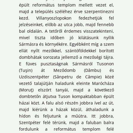
épült református templom mellett vezet el,
majd a település széléhez érve szerpentinezni
kezd. Villanyoszlopokon fedezhetjük fel
jelzéseinket, előbb az utca jobb, majd fennebb
bal oldalán. A tetőről érdemes visszatekinteni,
mivel tiszta időben jó kilátásunk nyílik
Sármásra és környékére. Egyébként míg a szem
ellát nyílt mezőkkel, szántóföldekkel borított
dombhátak sorozata jellemző a mezőségi tájra.
E füves pusztaságnak Sármásról Tusonon
(Tuşin) át Meződomb (Dâmbu) és
Uzdiszentpéter (Sânpetru de Câmpie) közé
vezető talajútján haladunk eleinte Marócháza
(Moruţ) elszórt tanyái, majd a következő
dombtetőn átjutva Tuson kompaktabban épült
házai közt. A falu alsó részén jobbra ível az út,
majd kiérünk a házak közül, áthaladunk a
hídon és feljutunk a műútra. Itt jobbra,
Szentpéter felé térünk, majd a faluban balra
fordulunk a református templom felé