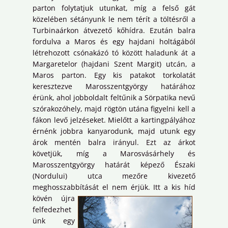
parton folytatjuk utunkat, míg a felső gát
közelében sétányunk le nem térít a töltésről a
Turbinaárkon átvezető kőhídra. Ezután balra
fordulva a Maros és egy hajdani holtágából
létrehozott csónakázó tó között haladunk át a
Margaretelor (hajdani Szent Margit) utcán, a
Maros parton. Egy kis patakot torkolatát
keresztezve Marosszentgyörgy határához
érünk, ahol jobboldalt feltűnik a Sörpatika nevű
szórakozóhely, majd rögtön utána figyelni kell a
fákon levő jelzéseket. Mielőtt a kartingpályához
érnénk jobbra kanyarodunk, majd utunk egy
árok mentén balra irányul. Ezt az árkot
követjük, míg a Marosvásárhely és
Marosszentgyörgy határát képező Északi
(Nordului) utca mezőre kivezető
meghosszabbítását el nem érjük.
Itt a kis híd
kövén újra
felfedezhet
ünk egy