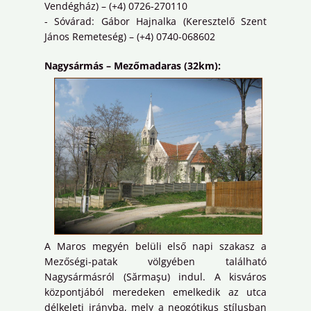
Vendégház) – (+4) 0726-270110
- Sóvárad: Gábor Hajnalka (Keresztelő Szent
János Remeteség) – (+4) 0740-068602
Nagysármás – Mezőmadaras (32km):
A Maros megyén belüli első napi szakasz a
Mezőségi-patak völgyében található
Nagysármásról (Sărmaşu) indul. A kisváros
központjából meredeken emelkedik az utca
délkeleti irányba, mely a neogótikus stílusban