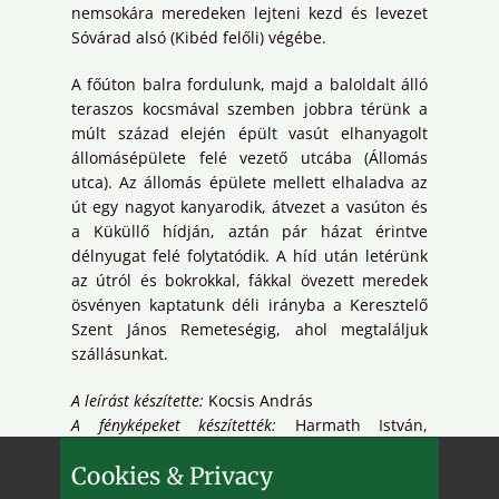
nemsokára meredeken lejteni kezd és levezet
Sóvárad alsó (Kibéd felőli) végébe.
A főúton balra fordulunk, majd a baloldalt álló
teraszos kocsmával szemben jobbra térünk a
múlt század elején épült vasút elhanyagolt
állomásépülete felé vezető utcába (Állomás
utca). Az állomás épülete mellett elhaladva az
út egy nagyot kanyarodik, átvezet a vasúton és
a Küküllő hídján, aztán pár házat érintve
délnyugat felé folytatódik. A híd után letérünk
az útról és bokrokkal, fákkal övezett meredek
ösvényen kaptatunk déli irányba a Keresztelő
Szent János Remeteségig, ahol megtaláljuk
szállásunkat.
A leírást készítette:
Kocsis András
A fényképeket készítették:
Harmath István,
Szilágyi Eszter és Kocsis András
Cookies & Privacy