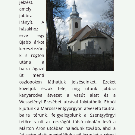
jelzést,
amely
jobbra
irányít. A
házakhoz
érve egy
újabb árkot
keresztezün
k s rögtön
utána a
balra ágazó
út menti
oszlopokon láthatjuk jelzéseinket. Ezeket
követjük észak felé, míg utunk jobbra
kanyarodva átvezet a vasút alatt és a
Wesselényi Erzsébet utcával folytatódik. Ebből
kijutunk a Marosszentgyörgyön átvezető főútra,
balra térünk, felgyalogolunk a Szentgyörgyi
tetőre s ott az országút túlsó oldalán levő a
Márton Áron utcában haladunk tovább, ahol a
24 szám alatt megtaláljuk szállásunkat a római