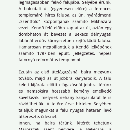
legmagasabban fekvő falujába, Selyébe érünk.
A baloldali út (egyenesen előre) a ferences
templomáról híres faluba, az ún. nyárádmenti
„Szentföld” központjának számító Mikházára
vezet. Kendő felé előbb kaptat az út, aztán egy
dombháton át bevezet a Bekecs délnyugati
lábánál erdős környezetben rejtőzködő faluba.
Hamarosan megpillantjuk a Kendő jelképének
számító 1787-ben épült, jellegzetes, népies
fatornyú református templomot.
Ezután az első útelágazásnál balra megyünk
tovább, majd az út jobbra kanyarodik. A falu
keleti kijárata előtti elágazásnál jobbra térünk
és nemsokára hosszabb kemény emelkedő
következik, melynek néhány kanyarulatát le is
rövidíthetjük. A tetőre érve hirtelen Selyében
találjuk magunkat a falu nyugati határán levő
útkereszteződésnél.
Innen, ha balra térünk, kitérőt tehetünk
Marosszék szent hegyére, a Bekecsre, a