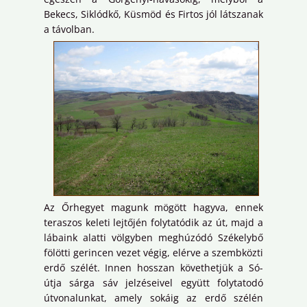
Bekecs, Siklódkő, Küsmöd és Firtos jól látszanak
a távolban.
Az Őrhegyet magunk mögött hagyva, ennek
teraszos keleti lejtőjén folytatódik az út, majd a
lábaink alatti völgyben meghúzódó Székelybő
fölötti gerincen vezet végig, elérve a szembközti
erdő szélét. Innen hosszan követhetjük a Só-
útja sárga sáv jelzéseivel együtt folytatodó
útvonalunkat, amely sokáig az erdő szélén