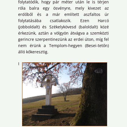
folytatódik, hogy pár méter után le is térjen
róla balra egy ösvényre, mely kivezet az
erdőből és a már említett aszfaltos úr
folytatásába csatlakozik. Ezen Harcó
(jobboldalt) és Székelykövesd (baloldalt) közé
érkezünk, aztán a völgyön átvágva a szemközti
gerincre szerpentinezünk az erdei úton, míg fel
nem érünk a Templom-hegyen (Besei-tetőn)
álló kőkeresztig.
I