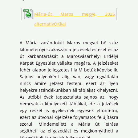
Mária-út Maros megye, 2025
alternativOKkal
A Mária zarándokút Maros megyei bő száz
kilométernyi szakaszán a jelzések festését és az
út karbantartását a Marosvásárhelyi Erdélyi
Kárpát Egyesület vállalta magára. A jelzéseket
fehér alapon jellegzetes lila M betűk képviselik.
Sajnos helyenként alig van, vagy egyáltalán
nincs amire jelzést festeni, ezért az ilyen
helyekre szándékunkban áll táblákat kihelyezni.
Az utóbbi évek tapasztalata sajnos az, hogy
nemcsak a kihelyezett táblákat, de a jelzések
egy részét is igyekeznek egyesek eltűntetni,
ezért az útvonal kijelzése folyamatos felújításra
szorul. Mindemellett a Mária út leírása
segítheti az eligazodást és megkönnyítheti a
környékbeli látnivalók felkeresését.