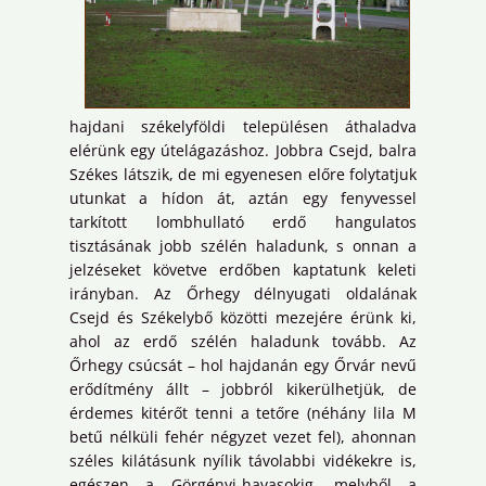
hajdani székelyföldi településen áthaladva
elérünk egy útelágazáshoz. Jobbra Csejd, balra
Székes látszik, de mi egyenesen előre folytatjuk
utunkat a hídon át, aztán egy fenyvessel
tarkított lombhullató erdő hangulatos
tisztásának jobb szélén haladunk, s onnan a
jelzéseket követve erdőben kaptatunk keleti
irányban. Az Őrhegy délnyugati oldalának
Csejd és Székelybő közötti mezejére érünk ki,
ahol az erdő szélén haladunk tovább. Az
Őrhegy csúcsát – hol hajdanán egy Őrvár nevű
erődítmény állt – jobbról kikerülhetjük, de
érdemes kitérőt tenni a tetőre (néhány lila M
betű nélküli fehér négyzet vezet fel), ahonnan
széles kilátásunk nyílik távolabbi vidékekre is,
egészen a Görgényi-havasokig, melyből a