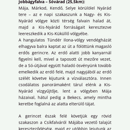
Jobbágyfalva – Sóvárad (25,5km):
Mája, Márkod, Kendő, Selye körülölel Nyárád
tere – az e napi szakaszunk a Nagy- és Kis-
Nyárád völgye közti térség falvain halad át,
majd a Kis-Nyárád forráságait keresztezve
leereszkedik a Kis-Küküllő völgyébe.
A hangulatos Tündér Ilona-völgy vendégházát
elhagyva balra kaptat az út a fölöttünk magasló
erdős gerincre. Az erdő alatti jobb kanyarnál
figyelni kell, mivel a taposott út mezőre vezet,
de a Só-útjával együtt haladó ösvényünk tovább
emelkedik az erdő felé, majd nagyjából az erdő
szélét követve kijutunk a vízválasztóra. Innen
csodálatos panorámaként tárul elénk a Kis-
Nyárád vízgyűjtője, lent a völgyben Mája
házaival, hátul pedig a Bekecs, amely mintha
keretbe foglalná az alatta elterülő tájat.
A gerincet észak felé követjük egy rövid
szakaszon a Csíkfalváról Májába vezető talajút
kereszteződéséig, majd ez utóbbin lejutunk az