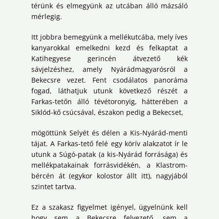
térünk és elmegyünk az utcában álló mázsáló
mérlegig.
Itt jobbra bemegyünk a mellékutcába, mely íves
kanyarokkal emelkedni kezd és felkaptat a
Katihegyese gerincén átvezető kék
sávjelzéshez, amely Nyárádmagyarósról a
Bekecsre vezet. Fent csodálatos panoráma
fogad, láthatjuk utunk következő részét a
Farkas-tetőn álló tévétoronyig, hátterében a
Siklód-kő csúcsával, északon pedig a Bekecset,
mögöttünk Selyét és délen a Kis-Nyárád-menti
tájat. A Farkas-tető felé egy körív alakzatot ír le
utunk a Súgó-patak (a kis-Nyárád forrásága) és
mellékpatakainak forrásvidékén, a Klastrom-
bércén át (egykor kolostor állt itt), nagyjából
szintet tartva.
Ez a szakasz figyelmet igényel, ügyelnünk kell
hogy sem a Bekecsre felvezető, sem a