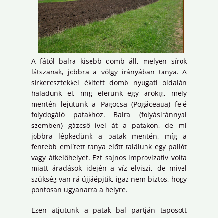
A fától balra kisebb domb áll, melyen sírok
látszanak, jobbra a völgy irányában tanya. A
sírkeresztekkel ékített domb nyugati oldalán
haladunk el, míg elérünk egy árokig, mely
mentén lejutunk a Pagocsa (Pogăceaua) felé
folydogáló patakhoz. Balra (folyásiránnyal
szemben) gázcső ível át a patakon, de mi
jobbra lépkedünk a patak mentén, míg a
fentebb említett tanya előtt találunk egy pallót
vagy átkelőhelyet. Ezt sajnos improvizatív volta
miatt áradások idején a víz elviszi, de mivel
szükség van rá újjáépjtik, igaz nem biztos, hogy
pontosan ugyanarra a helyre.
Ezen átjutunk a patak bal partján taposott