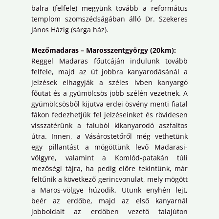
balra (felfele) megyünk tovább a református
templom szomszédságában álló Dr. Szekeres
János Házig (sárga ház).
Mezőmadaras – Marosszentgyörgy (20km):
Reggel Madaras főutcáján indulunk tovább
felfele, majd az út jobbra kanyarodásánál a
jelzések elhagyják a széles ívben kanyargó
főutat és a gyümölcsös jobb szélén vezetnek. A
gyümölcsösből kijutva erdei ösvény menti fiatal
fákon fedezhetjük fel jelzéseinket és rövidesen
visszatérünk a faluból kikanyarodó aszfaltos
útra. Innen, a Vásárostetőről még vethetünk
egy pillantást a mögöttünk levő Madarasi-
völgyre, valamint a Komlód-patakán túli
mezőségi tájra, ha pedig előre tekintünk, már
feltűnik a következő gerincvonulat, mely mögött
a Maros-völgye húzodik. Utunk enyhén lejt,
beér az erdőbe, majd az első kanyarnál
jobboldalt az erdőben vezető talajúton