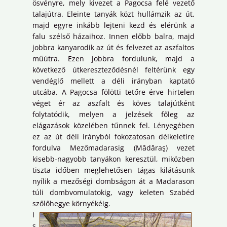
ösvényre, mely kivezet a Pagocsa felé vezető
talajútra. Eleinte tanyák közt hullámzik az út,
majd egyre inkább lejteni kezd és elérünk a
falu szélső házaihoz. Innen előbb balra, majd
jobbra kanyarodik az út és felvezet az aszfaltos
műútra. Ezen jobbra fordulunk, majd a
következő útkereszteződésnél feltérünk egy
vendéglő mellett a déli irányban kaptató
utcába. A Pagocsa fölötti tetőre érve hirtelen
véget ér az aszfalt és köves talajútként
folytatódik, melyen a jelzések főleg az
elágazások közelében tűnnek fel. Lényegében
ez az út déli irányból fokozatosan délkeletire
fordulva Mezőmadarasig (Mădăraş) vezet
kisebb-nagyobb tanyákon keresztül, miközben
tiszta időben meglehetősen tágas kilátásunk
nyílik a mezőségi dombságon át a Madarason
túli dombvomulatokig, vagy keleten Szabéd
szőlőhegye környékéig.
I
s