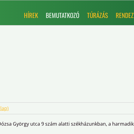
HÍREK
BEMUTATKOZÓ
TÚRÁZÁS
RENDEZ
lap)
zsa György utca 9 szám alatti székházunkban, a harmadik eme