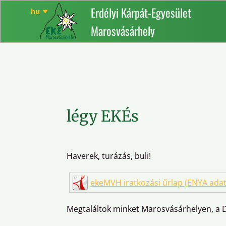
Erdélyi Kárpát-Egyesület
Marosvásárhely
légy EKÉs
Haverek, turázás, buli!
ekeMVH iratkozási űrlap (ENYA adat
Megtaláltok minket Marosvásárhelyen, a Dó