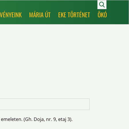
VÉNYEINK
MÁRIA ÚT
EKE TÖRTÉNET
ÖKÓ
leten. (Gh. Doja, nr. 9, etaj 3).