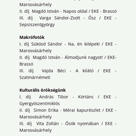
Marosvásárhely
II. díj Magdó István - Napos oldal / EKE - Brassó
III. díj Varga Sándor-Zsolt - Ősz / EKE -
Sepsiszentgyörgy
Makrófotók
I. díj Sükösd Sándor - Na, én kilépek! / EKE -
Marosvásárhely
II. díj Magdó István - Álmodjunk nagyot! / EKE-
Brassó
III. díj Vajda Béci - A kilátó / EKE -
Szatmárnémeti
Kulturális örökségünk
I. díj András Tibor - Körtánc / EKE -
Gyergyószentmiklós
II. díj Simon Erika - Mérai kapurészlet / EKE -
Marosvásárhely
III. díj Vita Zoltán - Ősök nyomában / EKE -
Marosvásárhely