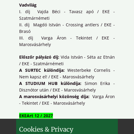
Vadvilág
I. díj Vajda Béci - Tavasz apó / EKE -
Szatmárnémeti
II. díj Magdó István - Crossing antlers / EKE -
Brasó
III. díj Varga Áron - Tekintet / EKE -
Marosvásárhely
Előszőr pályázó díj:
Vida István - Séta az Etnán
/ EKE - Szatmárnémeti
A SURTEC különdíja:
Westerbeke Cornelis -
Nem kapsz el! / EKE - Marosvásárhely
A STUDIUM HUB különdíja:
Simon Erika -
Disznótor után / EKE - Marosvásárhely
A marosvásárhelyi közönség díja:
Varga Áron
- Tekintet / EKE - Marosvásárhely
EKEArt 12 / 2027
Következik
Cookies & Privacy