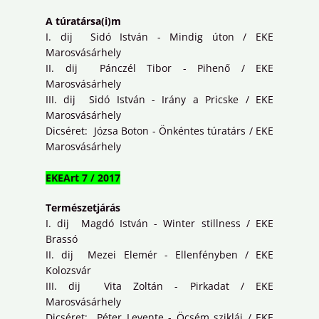
A túratársa(i)m
I. dij Sidó István - Mindig úton / EKE
Marosvásárhely
II. dij Pánczél Tibor - Pihenő / EKE
Marosvásárhely
III. dij Sidó István - Irány a Pricske / EKE
Marosvásárhely
Dicséret: Józsa Boton - Önkéntes túratárs / EKE
Marosvásárhely
EKEArt 7 / 2017
Természetjárás
I. dij Magdó István - Winter stillness / EKE
Brassó
II. dij Mezei Elemér - Ellenfényben / EKE
Kolozsvár
III. dij Vita Zoltán - Pirkadat / EKE
Marosvásárhely
Dicséret: Péter Levente - Öcsém sziklái / EKE