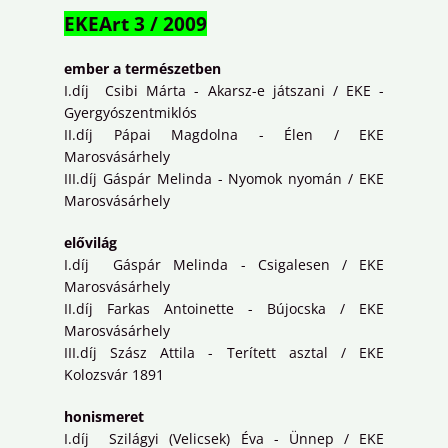
EKEArt 3 / 2009
ember a természetben
I.díj Csibi Márta - Akarsz-e játszani / EKE -
Gyergyószentmiklós
II.díj Pápai Magdolna - Élen / EKE
Marosvásárhely
III.díj Gáspár Melinda - Nyomok nyomán / EKE
Marosvásárhely
elővilág
I.díj Gáspár Melinda - Csigalesen / EKE
Marosvásárhely
II.díj Farkas Antoinette - Bújocska / EKE
Marosvásárhely
III.díj Szász Attila - Terített asztal / EKE
Kolozsvár 1891
honismeret
I.díj Szilágyi (Velicsek) Éva - Ünnep / EKE