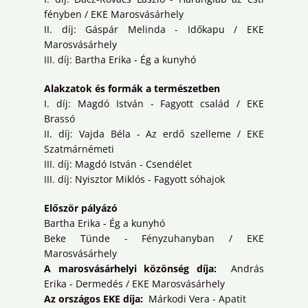
fényben / EKE Marosvásárhely
II. díj: Gáspár Melinda - Időkapu / EKE
Marosvásárhely
III. díj: Bartha Erika - Ég a kunyhó
Alakzatok és formák a természetben
I. díj: Magdó István - Fagyott család / EKE
Brassó
II. díj: Vajda Béla - Az erdő szelleme / EKE
Szatmárnémeti
III. díj: Magdó István - Csendélet
III. díj: Nyisztor Miklós - Fagyott sóhajok
Először pályázó
Bartha Erika - Ég a kunyhó
Beke Tünde - Fényzuhanyban / EKE
Marosvásárhely
A marosvásárhelyi közönség díja:
András
Erika - Dermedés / EKE Marosvásárhely
Az országos EKE díja:
Márkodi Vera - Apatit