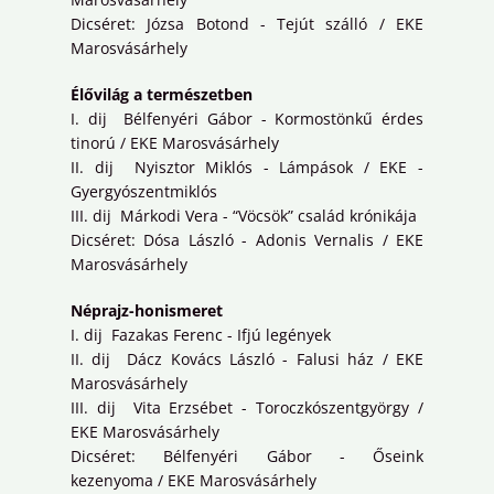
Dicséret: Józsa Botond - Tejút szálló / EKE
Marosvásárhely
Élővilág a természetben
I. dij Bélfenyéri Gábor - Kormostönkű érdes
tinorú / EKE Marosvásárhely
II. dij Nyisztor Miklós - Lámpások / EKE -
Gyergyószentmiklós
III. dij Márkodi Vera - “Vöcsök” család krónikája
Dicséret: Dósa László - Adonis Vernalis / EKE
Marosvásárhely
Néprajz-honismeret
I. dij Fazakas Ferenc - Ifjú legények
II. dij Dácz Kovács László - Falusi ház / EKE
Marosvásárhely
III. dij Vita Erzsébet - Toroczkószentgyörgy /
EKE Marosvásárhely
Dicséret: Bélfenyéri Gábor - Őseink
kezenyoma / EKE Marosvásárhely