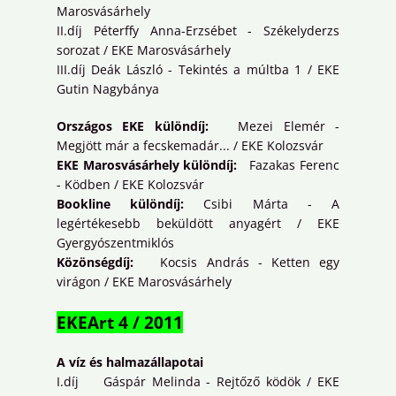
Marosvásárhely
II.díj Péterffy Anna-Erzsébet - Székelyderzs
sorozat / EKE Marosvásárhely
III.díj Deák László - Tekintés a múltba 1 / EKE
Gutin Nagybánya
Országos EKE különdíj:
Mezei Elemér -
Megjött már a fecskemadár... / EKE Kolozsvár
EKE Marosvásárhely különdíj:
Fazakas Ferenc
- Ködben / EKE Kolozsvár
Bookline különdíj:
Csibi Márta - A
legértékesebb beküldött anyagért / EKE
Gyergyószentmiklós
Közönségdíj:
Kocsis András - Ketten egy
virágon / EKE Marosvásárhely
EKEArt 4 / 2011
A víz és halmazállapotai
I.díj Gáspár Melinda - Rejtőző ködök / EKE