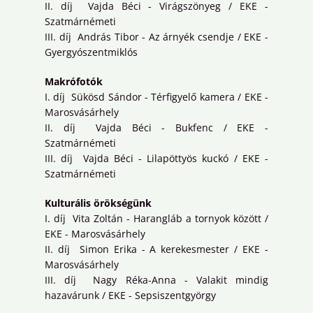
II. díj Vajda Béci - Virágszönyeg / EKE -
Szatmárnémeti
III. díj András Tibor - Az árnyék csendje / EKE -
Gyergyószentmiklós
Makrófotók
I. díj Sükösd Sándor - Térfigyelő kamera / EKE -
Marosvásárhely
II. díj Vajda Béci - Bukfenc / EKE -
Szatmárnémeti
III. díj Vajda Béci - Lilapöttyös kuckó / EKE -
Szatmárnémeti
Kulturális örökségünk
I. díj Vita Zoltán - Harangláb a tornyok között /
EKE - Marosvásárhely
II. díj Simon Erika - A kerekesmester / EKE -
Marosvásárhely
III. díj Nagy Réka-Anna - Valakit mindig
hazavárunk / EKE - Sepsiszentgyörgy