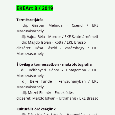
EKEArt 8 / 2019
Természetjárás
I. díj: Gáspár Melinda - Csend / EKE
Marosvásárhely
II. díj: Vajda Béla - Mordor / EKE Szatmárnémeti
III. díj: Magdó István - Kotta / EKE Brassó
dicséret: Dósa László - Varázshegy / EKE
Marosvásárhely
Élővilág a természetben - makrófotográfia
I. díj: Bélfenyéri Gábor - Tintagomba / EKE
Marosvásárhely
II. díj: Beke Tünde - Fényzuhanyban / EKE
Marosvásárhely
III. díj: Mezei Elemér - Érdeklődés
dicséret: Magdó István - Ultrahang / EKE Brassó
Kulturális örökségünk
I. díj: Dácz-Kovács László - Harangláb az esti