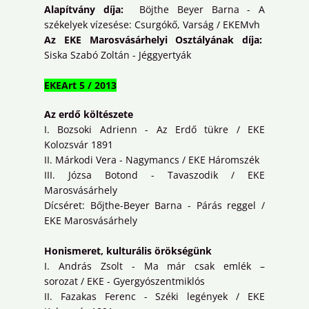
Alapítvány díja:
Böjthe Beyer Barna - A
székelyek vízesése: Csurgókő, Varság / EKEMvh
Az EKE Marosvásárhelyi Osztályának díja:
Siska Szabó Zoltán - Jéggyertyák
EKEArt 5 / 2013
Az erdő költészete
I. Bozsoki Adrienn - Az Erdő tükre / EKE
Kolozsvár 1891
II. Márkodi Vera - Nagymancs / EKE Háromszék
III. Józsa Botond - Tavaszodik / EKE
Marosvásárhely
Dícséret: Bőjthe-Beyer Barna - Párás reggel /
EKE Marosvásárhely
Honismeret, kulturális örökségünk
I. András Zsolt - Ma már csak emlék –
sorozat / EKE - Gyergyószentmiklós
II. Fazakas Ferenc - Széki legények / EKE