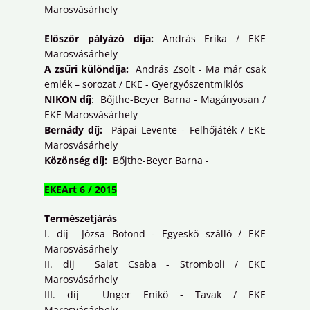
Marosvásárhely
Előszőr pályázó díja:
András Erika / EKE
Marosvásárhely
A zsűri különdíja:
András Zsolt - Ma már csak
emlék – sorozat / EKE - Gyergyószentmiklós
NIKON díj
: Bőjthe-Beyer Barna - Magányosan /
EKE Marosvásárhely
Bernády díj:
Pápai Levente - Felhőjáték / EKE
Marosvásárhely
Közönség díj:
Bőjthe-Beyer Barna -
EKEArt 6 / 2015
Természetjárás
I. dij Józsa Botond - Egyeskő szálló / EKE
Marosvásárhely
II. dij Salat Csaba - Stromboli / EKE
Marosvásárhely
III. dij Unger Enikő - Tavak / EKE
Marosvásárhely