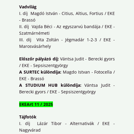
Vadvilág
I. díj Magdó István - Citius, Altius, Fortius / EKE
- Brassó
II. díj Vajda Béci - Az egyszarvú bandája / EKE -
Szatmárnémeti
III. díj Vita Zoltán - Jégmadár 1-2-3 / EKE -
Marosvásárhely
Előszőr pályázó díj:
Vántsa Judit - Berecki gyors
/ EKE - Sepsiszentgyörgy
A SURTEC különdíja:
Magdo Istvan - Fotocella /
EKE - Brassó
A STUDIUM HUB különdíja:
Vántsa Judit -
Berecki gyors / EKE - Sepsiszentgyörgy
EKEArt 11 / 2025
Tájfotók
I. díj Lázár Tibor - Alternativák / EKE -
Nagyvárad