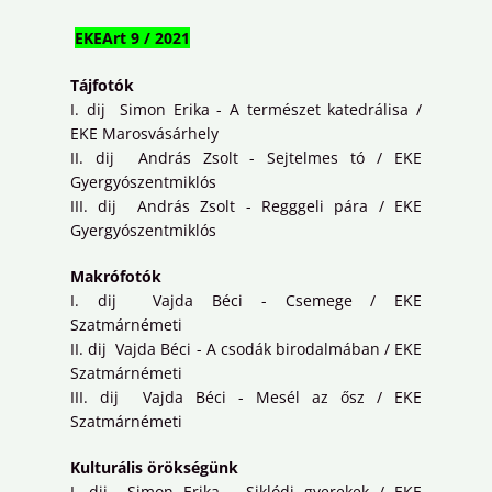
EKEArt 9 / 2021
Tájfotók
I. dij Simon Erika - A természet katedrálisa /
EKE Marosvásárhely
II. dij András Zsolt - Sejtelmes tó / EKE
Gyergyószentmiklós
III. dij András Zsolt - Regggeli pára / EKE
Gyergyószentmiklós
Makrófotók
I. dij Vajda Béci - Csemege / EKE
Szatmárnémeti
II. dij Vajda Béci - A csodák birodalmában / EKE
Szatmárnémeti
III. dij Vajda Béci - Mesél az ősz / EKE
Szatmárnémeti
Kulturális örökségünk
I. dij Simon Erika - Siklódi gyerekek / EKE