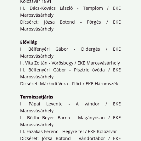
Kolozsvár 1891
III. Dácz-Kovács László - Templom / EKE
Marosvásárhely
Dícséret: Józsa Botond - Pörgés / EKE
Marosvásárhely
Élővilág
I. Bélfenyéri Gábor - Didergés / EKE
Marosvásárhely
II. Vita Zoltán - Vörösbegy / EKE Marosvásárhely
III. Bélfenyéri Gábor - Pisztric óvóda / EKE
Marosvásárhely
Dícséret: Márkodi Vera - Flört / EKE Háromszék
Természetjárás
I. Pápai Levente - A vándor / EKE
Marosvásárhely
II. Böjthe-Beyer Barna - Magányosan / EKE
Marosvásárhely
III. Fazakas Ferenc - Hegyre fel / EKE Kolozsvár
Dícséret: Józsa Botond - Vándortábor / EKE