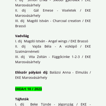
Marosvásárhely
II. dij Gál Emese - Viseletek / EKE
Marosvásárhely
III. dij Magdó István - Charcoal creation / EKE
Brassó
Vadvilág
I. dij Magdó István - Angel wings / EKE Brassó
II. dij Vajda Béla - A vizköpő / EKE
Szatmárnémeti
III. dij Vita Zoltán - Függőcinke 1-2-3 / EKE
Marosvásárhely
Előszőr pályázó díj:
Balázsi Anna - Elmulás /
EKE Marosvásárhely
EKEArt 10 / 2023
Tájfotók
I. díj Beke Tünde - Jégország / EKE -