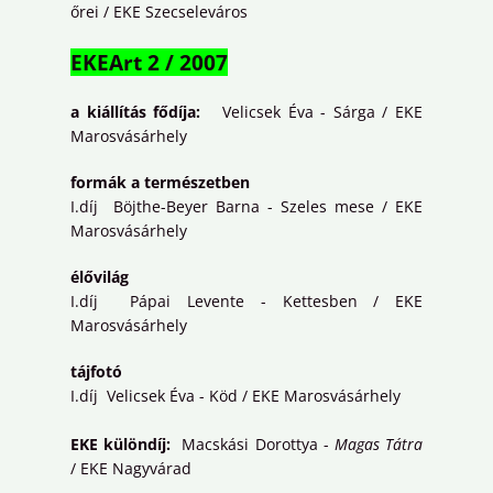
őrei / EKE Szecseleváros
EKEArt 2 / 2007
a kiállítás fődíja:
Velicsek Éva - Sárga / EKE
Marosvásárhely
formák a természetben
I.díj Böjthe-Beyer Barna - Szeles mese / EKE
Marosvásárhely
élővilág
I.díj Pápai Levente - Kettesben / EKE
Marosvásárhely
tájfotó
I.díj Velicsek Éva - Köd / EKE Marosvásárhely
EKE különdíj:
Macskási Dorottya -
Magas Tátra
/ EKE Nagyvárad