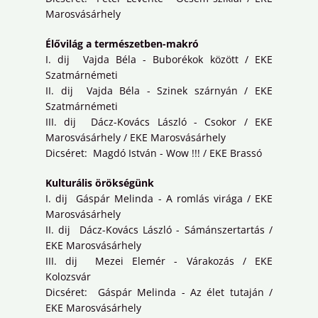
Marosvásárhely
Élővilág a természetben-makró
I. dij Vajda Béla - Buborékok között / EKE
Szatmárnémeti
II. dij Vajda Béla - Szinek szárnyán / EKE
Szatmárnémeti
III. dij Dácz-Kovács László - Csokor / EKE
Marosvásárhely / EKE Marosvásárhely
Dicséret: Magdó István - Wow !!! / EKE Brassó
Kulturális örökségünk
I. dij Gáspár Melinda - A romlás virága / EKE
Marosvásárhely
II. dij Dácz-Kovács László - Sámánszertartás /
EKE Marosvásárhely
III. dij Mezei Elemér - Várakozás / EKE
Kolozsvár
Dicséret: Gáspár Melinda - Az élet tutaján /
EKE Marosvásárhely