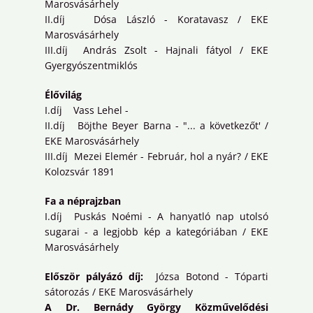
Marosvásárhely
II.díj Dósa László - Koratavasz / EKE
Marosvásárhely
III.díj András Zsolt - Hajnali fátyol / EKE
Gyergyószentmiklós
Élővilág
I.díj Vass Lehel -
II.díj Böjthe Beyer Barna - "... a következőt' /
EKE Marosvásárhely
III.díj Mezei Elemér - Február, hol a nyár? / EKE
Kolozsvár 1891
Fa a néprajzban
I.díj Puskás Noémi - A hanyatló nap utolsó
sugarai - a legjobb kép a kategóriában / EKE
Marosvásárhely
Először pályázó díj:
Józsa Botond - Tóparti
sátorozás / EKE Marosvásárhely
A Dr. Bernády György Közművelődési