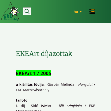
hírek
bemutatkozó
túrázás
rendezvényeink
mária út
EKEArt díjazottak
EKE történet
ökó
EKEArt 1 / 2005
a kiállítás fődíja:
Gáspár Melinda -
Hangulat
/
EKE Marosvásárhely
tájfotó
I. díj Sidó István -
Téli szimfónia
/ EKE