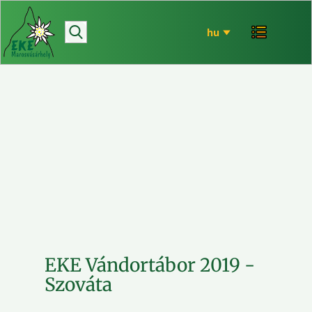
hírek
bemutatkozó
túrázás
rendezvényeink
mária út
EKE történet
ökó
EKE Vándortábor 2019 -
Szováta