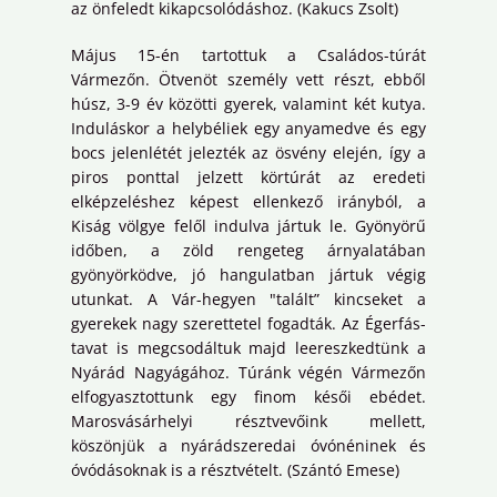
az önfeledt kikapcsolódáshoz. (Kakucs Zsolt)
Május 15-én tartottuk a Családos-túrát
Vármezőn. Ötvenöt személy vett részt, ebből
húsz, 3-9 év közötti gyerek, valamint két kutya.
Induláskor a helybéliek egy anyamedve és egy
bocs jelenlétét jelezték az ösvény elején, így a
piros ponttal jelzett körtúrát az eredeti
elképzeléshez képest ellenkező irányból, a
Kiság völgye felől indulva jártuk le. Gyönyörű
időben, a zöld rengeteg árnyalatában
gyönyörködve, jó hangulatban jártuk végig
utunkat. A Vár-hegyen "talált” kincseket a
gyerekek nagy szerettetel fogadták. Az Égerfás-
tavat is megcsodáltuk majd leereszkedtünk a
Nyárád Nagyágához. Túránk végén Vármezőn
elfogyasztottunk egy finom késői ebédet.
Marosvásárhelyi résztvevőink mellett,
köszönjük a nyárádszeredai óvónéninek és
óvódásoknak is a résztvételt. (Szántó Emese)