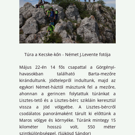
Túra a Kecske-kőn - Német J.Levente fotója
Május 22-én 14 fős csapattal a Görgényi-
havasokban található Barta-mezőre
kirándultunk. Jódtelepről indultunk, majd az
egykori Német-háztól másztunk fel a mezőre,
ahonnan a gerincen folytattuk túránkat a
Lisztes-tető és a Lisztes-bérc szikláin keresztül
vissza a Jód völgyébe. A Lisztes-bércről
csodálatos panorámaként tárult ki előttünk a
Maros völgye és környéke. Túránk mintegy 15
kilométer hosszú volt, 550 méter
szintkülönbséggel. (Sükösd Sándor)