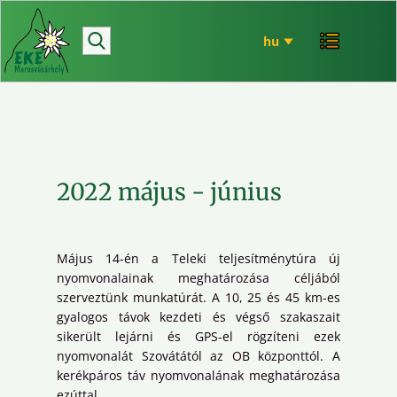
hírek
bemutatkozó
túrázás
rendezvényeink
mária út
2022 május - június
EKE történet
ökó
Május 14-én a Teleki teljesítménytúra új
nyomvonalainak meghatározása céljából
szerveztünk munkatúrát. A 10, 25 és 45 km-es
gyalogos távok kezdeti és végső szakaszait
sikerült lejárni és GPS-el rögzíteni ezek
nyomvonalát Szovátától az OB központtól. A
kerékpáros táv nyomvonalának meghatározása
ezúttal