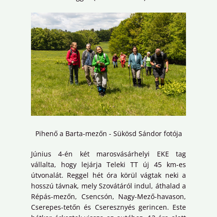
Pihenő a Barta-mezőn - Sükösd Sándor fotója
Június 4-én két marosvásárhelyi EKE tag
vállalta, hogy lejárja Teleki TT új 45 km-es
útvonalát. Reggel hét óra körül vágtak neki a
hosszú távnak, mely Szovátáról indul, áthalad a
Répás-mezőn, Csencsón, Nagy-Mező-havason,
Cserepes-tetőn és Cseresznyés gerincen. Este