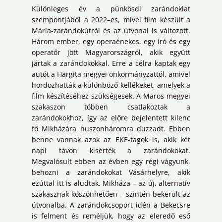
Különleges év a pünkösdi zarándoklat
szempontjából a 2022–es, mivel film készült a
Mária-zarándokútról és az útvonal is változott.
Három ember, egy operaénekes, egy író és egy
operatőr jött Magyarországról, akik együtt
jártak a zarándokokkal. Erre a célra kaptak egy
autót a Hargita megyei önkormányzattól, amivel
hordozhatták a különböző kellékeket, amelyek a
film készítéséhez szükségesek. A Maros megyei
szakaszon többen csatlakoztak a
zarándokokhoz, így az előre bejelentett kilenc
fő Mikházára huszonháromra duzzadt. Ebben
benne vannak azok az EKE-tagok is, akik két
napi távon kísérték a zarándokokat.
Megvalósult ebben az évben egy régi vágyunk,
behozni a zarándokokat Vásárhelyre, akik
ezúttal itt is aludtak. Mikháza – az új, alternatív
szakasznak köszönhetően – szintén bekerült az
útvonalba. A zarándokcsoport idén a Bekecsre
is felment és reméljük, hogy az eleredő eső