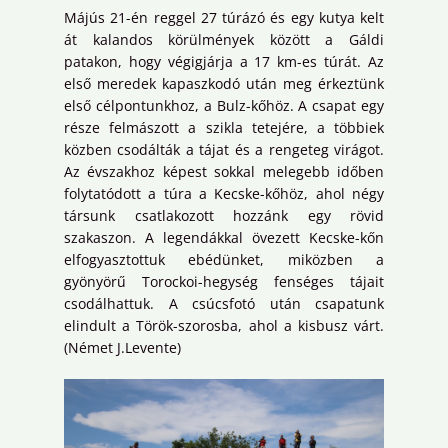
Májús 21-én reggel 27 túrázó és egy kutya kelt
át kalandos körülmények között a Gáldi
patakon, hogy végigjárja a 17 km-es túrát. Az
első meredek kapaszkodó után meg érkeztünk
első célpontunkhoz, a Bulz-kőhöz. A csapat egy
része felmászott a szikla tetejére, a többiek
közben csodálták a tájat és a rengeteg virágot.
Az évszakhoz képest sokkal melegebb időben
folytatódott a túra a Kecske-kőhöz, ahol négy
társunk csatlakozott hozzánk egy rövid
szakaszon. A legendákkal övezett Kecske-kőn
elfogyasztottuk ebédünket, miközben a
gyönyörű Torockoi-hegység fenséges tájait
csodálhattuk. A csúcsfotó után csapatunk
elindult a Török-szorosba, ahol a kisbusz várt.
(Német J.Levente)