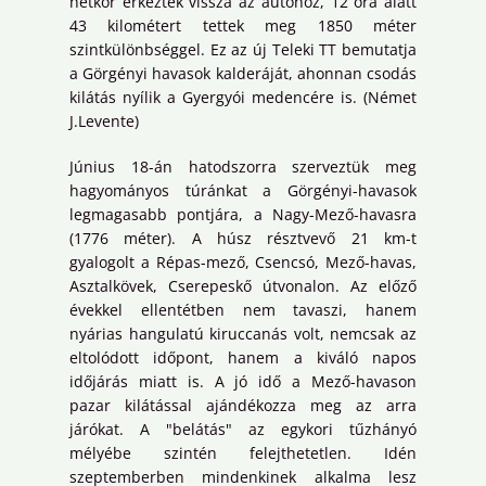
hétkor érkeztek vissza az autóhoz, 12 óra alatt
43 kilométert tettek meg 1850 méter
szintkülönbséggel. Ez az új Teleki TT bemutatja
a Görgényi havasok kalderáját, ahonnan csodás
kilátás nyílik a Gyergyói medencére is. (Német
J.Levente)
Június 18-án hatodszorra szerveztük meg
hagyományos túránkat a Görgényi-havasok
legmagasabb pontjára, a Nagy-Mező-havasra
(1776 méter). A húsz résztvevő 21 km-t
gyalogolt a Répas-mező, Csencsó, Mező-havas,
Asztalkövek, Cserepeskő útvonalon. Az előző
évekkel ellentétben nem tavaszi, hanem
nyárias hangulatú kiruccanás volt, nemcsak az
eltolódott időpont, hanem a kiváló napos
időjárás miatt is. A jó idő a Mező-havason
pazar kilátással ajándékozza meg az arra
járókat. A "belátás" az egykori tűzhányó
mélyébe szintén felejthetetlen. Idén
szeptemberben mindenkinek alkalma lesz