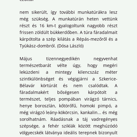
nem sikerült, így további munkatúrákra lesz
még szükség. A munkatúrán heten vettünk
részt és 16 km-t gyalogoltunk nagyobb részt
frissen zöldült bükkerdőben. A túra fáradalmait
kárpótolta a szép kilátás a Répás-mezőről és a
Tyúkász-dombról. (Dósa László)
Május tizennegyedikén negyvenhat
természetbarát vélte úgy, hogy megéri
leküzdeni a mintegy kilencszáz méter
szintkülönbséget és végigjárni a Szkerice-
Bélavár körtúrát és nem csalódtak. A
fáradalmakért bőségesen kárpótolt a
természet, teljes pompában virágzó tárnics,
henye boroszlán, kőtörőfű, homoki pimpó, a
még virágzó leány-kökörcsin, kankalin... és még
sorolhatnám. Ráadásnak a táj vadregényes
szépsége, a fehér sziklák között meghúzódó
völgyecskék látványa ideális terepnek bizonyult