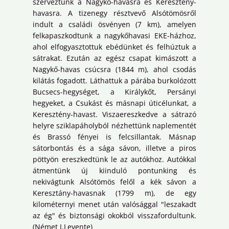
szerveztünk a Nagykő-havasra és Keresztény-
havasra. A tizenegy résztvevő Alsótömösről
indult a családi ösvényen (7 km), amelyen
felkapaszkodtunk a nagykőhavasi EKE-házhoz,
ahol elfogyasztottuk ebédünket és felhúztuk a
sátrakat. Ezután az egész csapat kimászott a
Nagykő-havas csúcsra (1844 m), ahol csodás
kilátás fogadott. Láthattuk a párába burkolózott
Bucsecs-hegységet, a Királykőt, Persányi
hegyeket, a Csukást és másnapi úticélunkat, a
Keresztény-havast. Viszaereszkedve a sátrazó
helyre sziklapáholyból nézhettünk naplementét
és Brassó fényei is felcsillantak. Másnap
sátorbontás és a sága sávon, illetve a piros
pöttyön ereszkedtünk le az autókhoz. Autókkal
átmentünk új kiinduló pontunking és
nekivágtunk Alsótömös felől a kék sávon a
Keresztány-havasnak (1799 m), de egy
kilométernyi menet után valósággal "leszakadt
az ég" és biztonsági okokból visszafordultunk.
(Német J.Levente)