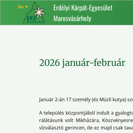
Erdélyi Kárpát-Egyesület
Marosvásárhely
2026 január-február
Január 2-án 17 személy (és Müzli kutya) 
A település központjából indult a gyalogt
rálátásunk volt Mikházára, Köszvényesre
vízválasztó gerincen, de ez majd csak tav