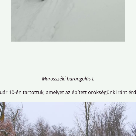
Marosszéki barangolás I.
uár 10-én tartottuk, amelyet az épített örökségünk iránt ér