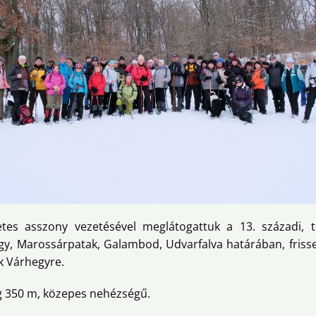
etes asszony vezetésével meglátogattuk a 13. századi, 
gy, Marossárpatak, Galambod, Udvarfalva határában, fris
k Várhegyre.
ég 350 m, közepes nehézségű.