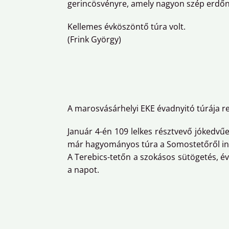
gerincösvényre, amely nagyon szép erdőn v
Kellemes évköszöntő túra volt.
(Frink György)
A marosvásárhelyi EKE évadnyitó túrája rem
Január 4-én 109 lelkes résztvevő jókedvű
már hagyományos túra a Somostetőről indu
A Terebics-tetőn a szokásos sütögetés, év
a napot.