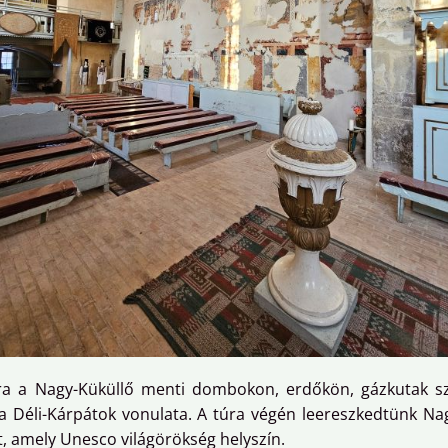
ra a Nagy-Küküllő menti dombokon, erdőkön, gázkutak sz
 a Déli-Kárpátok vonulata. A túra végén leereszkedtünk N
, amely Unesco világörökség helyszín.