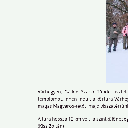
Várhegyen, Gállné Szabó Tünde tisztel
templomot. Innen indult a körtúra Várhe
magas Magyaros-tetőt, majd visszatértün
A túra hossza 12 km volt, a szintkülönbs
(Kiss Zoltán)