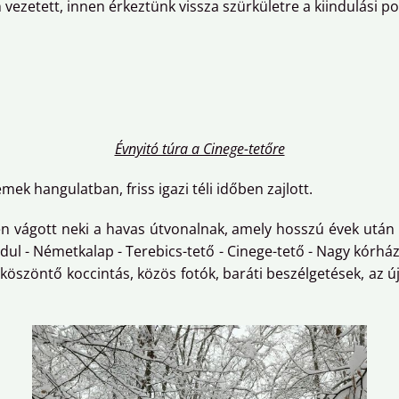
ezetett, innen érkeztünk vissza szürkületre a kiindulási p
Évnyitó túra a Cinege-tetőre
ek hangulatban, friss igazi téli időben zajlott.
en vágott neki a havas útvonalnak, amely hosszú évek után ú
l - Németkalap - Terebics-tető - Cinege-tető - Nagy kórh
köszöntő koccintás, közös fotók, baráti beszélgetések, az 