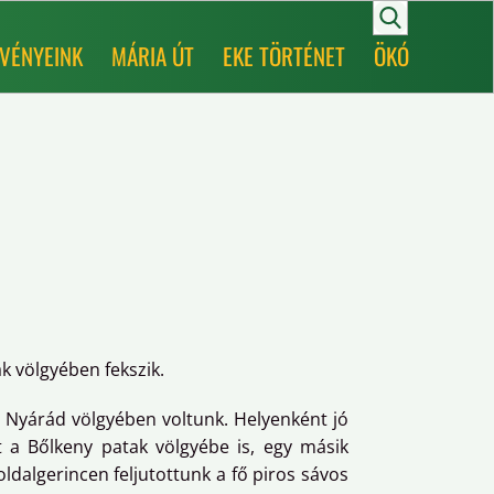
VÉNYEINK
MÁRIA ÚT
EKE TÖRTÉNET
ÖKÓ
k völgyében fekszik.
 a Nyárád völgyében voltunk. Helyenként jó
t a Bőlkeny patak völgyébe is, egy másik
ldalgerincen feljutottunk a fő piros sávos