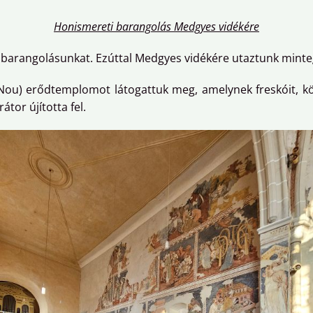
Honismereti barangolás Medgyes vidékére
 barangolásunkat. Ezúttal Medgyes vidékére utaztunk minte
ul Nou) erődtemplomot látogattuk meg, amelynek freskóit, kö
tor újította fel.