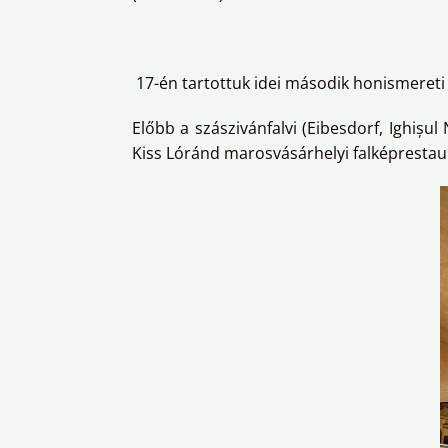
17-én tartottuk idei második honismereti
Előbb a szászivánfalvi (Eibesdorf, Ighiș
Kiss Lóránd marosvásárhelyi falképrestaurá