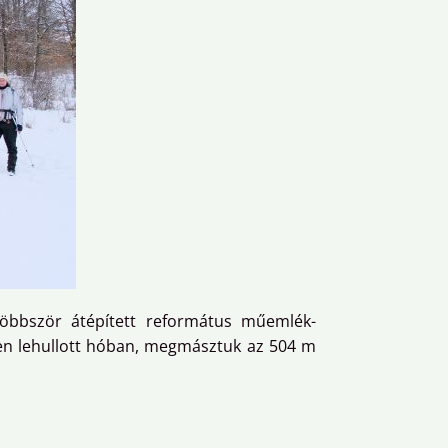
többször átépített református műemlék-
sen lehullott hóban, megmásztuk az 504 m