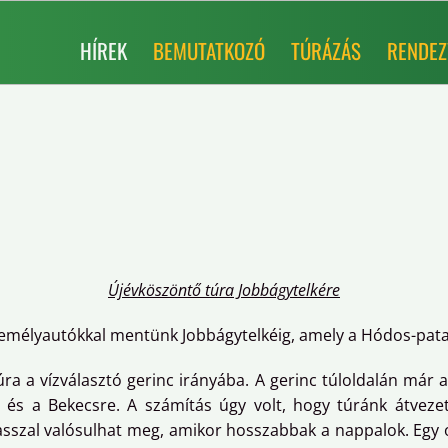
HÍREK
BEMUTATKOZÓ
TÚRÁZÁS
RENDEZ
Újévköszöntő túra Jobbágytelkére
személyautókkal mentünk Jobbágytelkéig, amely a Hódos-pata
úra a vízválasztó gerinc irányába. A gerinc túloldalán már
 és a Bekecsre. A számítás úgy volt, hogy túránk átveze
asszal valósulhat meg, amikor hosszabbak a nappalok. Egy o