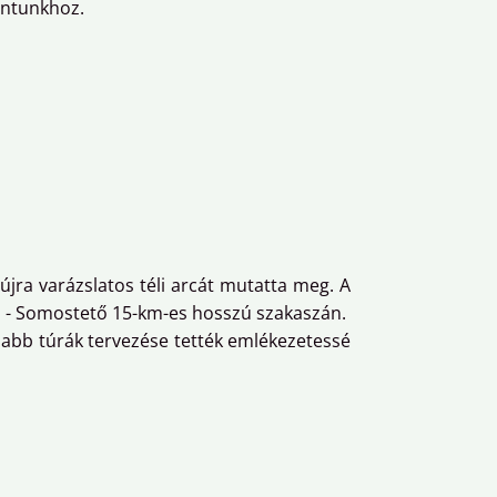
ontunkhoz.
jra varázslatos téli arcát mutatta meg. A
áz - Somostető 15-km-es hosszú szakaszán.
újabb túrák tervezése tették emlékezetessé