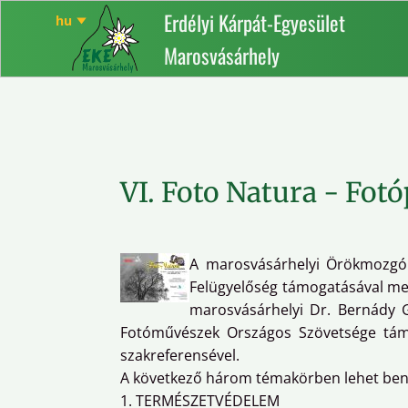
Erdélyi Kárpát-Egyesület
Marosvásárhely
VI. Foto Natura - Fotó
A marosvásárhelyi Örökmozgó 
Felügyelőség támogatásával meghi
marosvásárhelyi Dr. Bernády G
Fotóművészek Országos Szövetsége támog
szakreferensével.
A következő három témakörben lehet bene
1. TERMÉSZETVÉDELEM