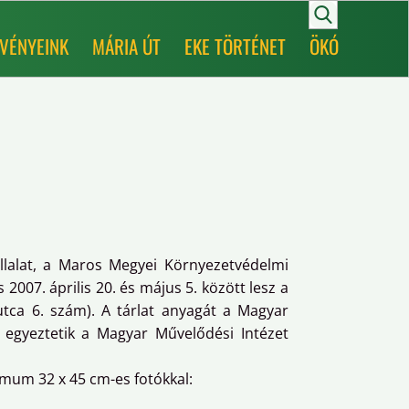
VÉNYEINK
MÁRIA ÚT
EKE TÖRTÉNET
ÖKÓ
lalat, a Maros Megyei Környezetvédelmi
2007. április 20. és május 5. között lesz a
tca 6. szám). A tárlat anyagát a Magyar
 egyeztetik a Magyar Művelődési Intézet
mum 32 x 45 cm-es fotókkal: