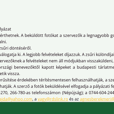
ályázat
sérthetnek. A beküldött fotókat a szervezők a legnagyobb gon
lni.
zsűri döntéséről.
logatja ki. A legjobb felvételeket díjazzuk. A zsűri különdíja
zervezőknek a felvételeket nem áll módjukban visszaküldeni, 
zági benevezőktől kapott képeket a budapesti tárlatmegny
tik vissza.
szerűsítése érdekében térítésmentesen felhasználhatják, a sz
ják. A szerző a fotók beküldésével elfogadja a pályázati fe
-270, 266-780-as telefonszámon (Népújság); a 0744-604-24
ajda@yahoo.com
, a
vagy@rdslink.ro
és az
agnesberekmeri