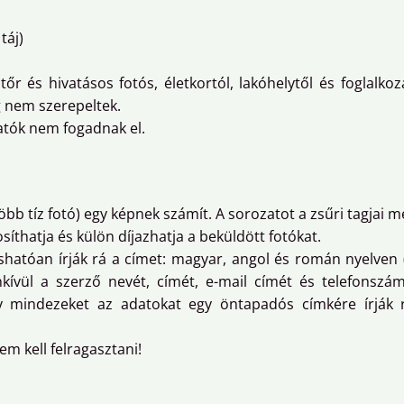
táj)
r és hivatásos fotós, életkortól, lakóhelytől és foglalkozá
g nem szerepeltek.
tatók nem fogadnak el.
bb tíz fotó) egy képnek számít. A sorozatot a zsűri tagjai 
osíthatja és külön díjazhatja a beküldött fotókat.
shatóan írják rá a címet: magyar, angol és román nyelven
nkívül a szerző nevét, címét, e-mail címét és telefonszám
gy mindezeket az adatokat egy öntapadós címkére írják 
m kell felragasztani!