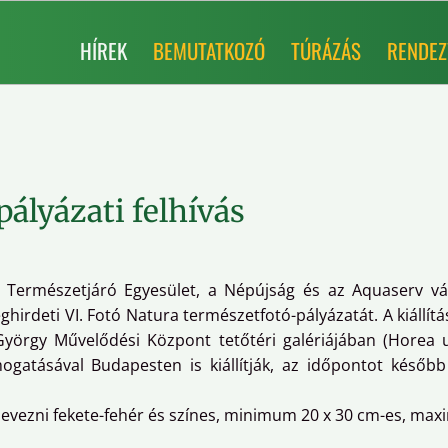
HÍREK
BEMUTATKOZÓ
TÚRÁZÁS
RENDEZ
pályázati felhívás
Természetjáró Egyesület, a Népújság és az Aquaserv vál
rdeti VI. Fotó Natura természetfotó-pályázatát. A kiállítás 
yörgy Művelődési Központ tetőtéri galériájában (Horea u
atásával Budapesten is kiállítják, az időpontot később
vezni fekete-fehér és színes, minimum 20 x 30 cm-es, maxi