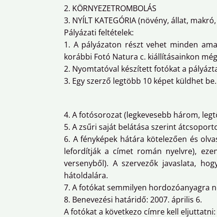
2. KÖRNYEZETROMBOLÁS
3. NYÍLT KATEGÓRIA (növény, állat, makró, 
Pályázati feltételek:
1. A pályázaton részt vehet minden amatő
korábbi Fotó Natura c. kiállításainkon mé
2. Nyomtatóval készített fotókat a pályáz
3. Egy szerző legtöbb 10 képet küldhet be.
4. A fotósorozat (legkevesebb három, legtö
5. A zsűri saját belátása szerint átcsoport
6. A fényképek hátára kötelezően és olva
lefordítják a címet román nyelvre), eze
versenyből). A szervezők javaslata, ho
hátoldalára.
7. A fotókat semmilyen hordozóanyagra ne
8. Benevezési határidő: 2007. április 6.
A fotókat a következo címre kell eljuttatni: