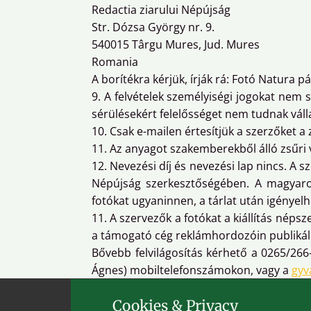
Redactia ziarului Népújság
Str. Dózsa György nr. 9.
540015 Târgu Mures, Jud. Mures
Romania
A borítékra kérjük, írják rá: Fotó Natura p
9. A felvételek személyiségi jogokat nem 
sérülésekért felelősséget nem tudnak válla
10. Csak e-mailen értesítjük a szerzőket a 
11. Az anyagot szakemberekből álló zsűri vá
12. Nevezési díj és nevezési lap nincs. A s
Népújság szerkesztőségében. A magyarors
fotókat ugyaninnen, a tárlat után igényelhe
11. A szervezők a fotókat a kiállítás nép
a támogató cég reklámhordozóin publikálhat
Bővebb felvilágosítás kérhető a 0265/266
Ágnes) mobiltelefonszámokon, vagy a
gyv
Cookies & Privacy