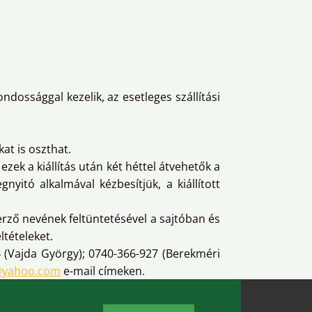
dossággal kezelik, az esetleges szállítási
kat is oszthat.
ezek a kiállítás után két héttel átvehetők a
itó alkalmával kézbesítjük, a kiállított
erző nevének feltüntetésével a sajtóban és
ltételeket.
4 (Vajda György); 0740-366-927 (Berekméri
@yahoo.com
e-mail címeken.