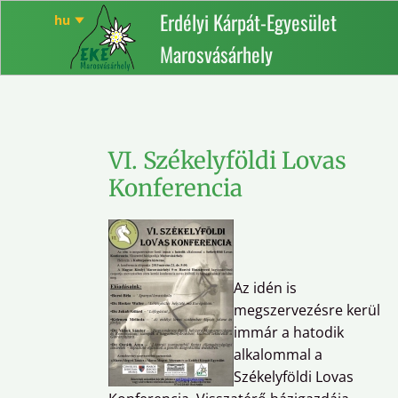
Erdélyi Kárpát-Egyesület
Marosvásárhely
VI. Székelyföldi Lovas
Konferencia
Az idén is
megszervezésre kerül
immár a hatodik
alkalommal a
Székelyföldi Lovas