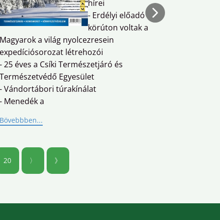
hírei
A túra h
- Erdélyi előadó
(pıhenők
körúton voltak a
Magyarok a világ nyolcezresein
Bövebbbe
expedíciósorozat létrehozói
- 25 éves a Csíki Természetjáró és
Természetvédő Egyesület
- Vándortábori túrakínálat
- Menedék a
Bövebbben...
20
〉
》