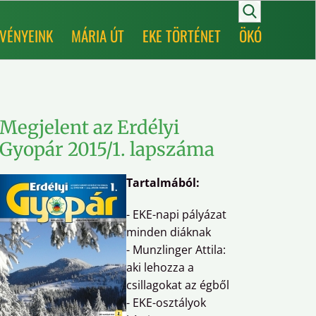
VÉNYEINK
MÁRIA ÚT
EKE TÖRTÉNET
ÖKÓ
Megjelent az Erdélyi
Évnyi
Gyopár 2015/1. lapszáma
Január 1
Erdélyi 
Tartalmából:
minden 
hagyomá
- EKE-napi pályázat
minden diáknak
Útvonal
- Munzlinger Attila:
Terebics
aki lehozza a
(Marossz
csillagokat az égből
Somoste
- EKE-osztályok