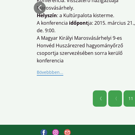
Konferencia. Visszatérő házigazdája
Marosvásárhely.
Helyszín
: a Kultúrpalota kisterme.
A konferencia
időpont
ja: 2015. március 21.,
de. 9:00.
A Magyar Királyi Marosvásárhelyi 9-es
Honvéd Huszárezred hagyományőrző
csoportja szervezésében sorra kerülő
konferencia
Bövebbben...
《
〈
11