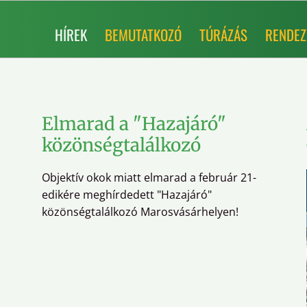
HÍREK
BEMUTATKOZÓ
TÚRÁZÁS
RENDEZ
Elmarad a "Hazajáró"
közönségtalálkozó
Objektív okok miatt elmarad a február 21-
edikére meghírdedett "Hazajáró"
közönségtalálkozó Marosvásárhelyen!