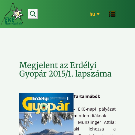
hírek
bemutatkozó
túrázás
rendezvényeink
mária út
Megjelent az Erdélyi
EKE történet
Gyopár 2015/1. lapszáma
ökó
Tartalmából:
- EKE-napi pályázat
minden diáknak
- Munzlinger Attila:
aki lehozza a