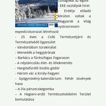
csillagokat az égből
- EKE-osztályok hírei
- Erdélyi előadó
körúton voltak a
Magyarok a világ
nyolcezresein
expedíciósorozat létrehozói
- 25 éves a Csíki Természetjáró és
Természetvédő Egyesület
- Vándortábori túrakínálat
- Menedék a hegyjárónak
– Barkács a fűrészfogas Fogarason
- A néptáncolás élet- és lélekmentés
- Hargitafürdői büdös gödör
- Három vár a Király-hegyen
- Gyógynövény-kalendárium: Fehér ösvények
hava
– A lila pénzecskegomba
– A Hagieni-erdő Természetvédelmi Terület
bemutatása