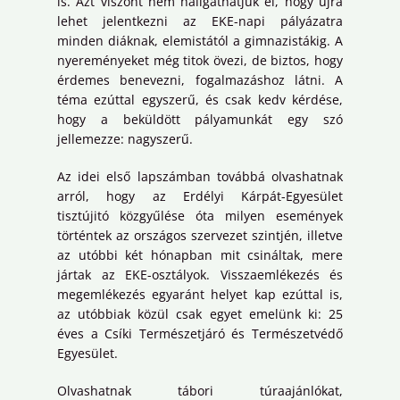
is. Azt viszont nem hallgathatjuk el, hogy újra
lehet jelentkezni az EKE-napi pályázatra
minden diáknak, elemistától a gimnazistákig. A
nyereményeket még titok övezi, de biztos, hogy
érdemes benevezni, fogalmazáshoz látni. A
téma ezúttal egyszerű, és csak kedv kérdése,
hogy a beküldött pályamunkát egy szó
jellemezze: nagyszerű.
Az idei első lapszámban továbbá olvashatnak
arról, hogy az Erdélyi Kárpát-Egyesület
tisztújitó közgyűlése óta milyen események
történtek az országos szervezet szintjén, illetve
az utóbbi két hónapban mit csináltak, mere
jártak az EKE-osztályok. Visszaemlékezés és
megemlékezés egyaránt helyet kap ezúttal is,
az utóbbiak közül csak egyet emelünk ki: 25
éves a Csíki Természetjáró és Természetvédő
Egyesület.
Olvashatnak tábori túraajánlókat,