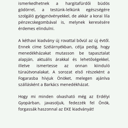
ismerkedhetnek a hargitafürdői büdös
gödörrel, a testünk-lelkünk egészségére
szolgáló gyógynövényekkel, de akkár a korai lila
pénzecskegombával is, melynek keresésére
érdemes elindulni.
A kéthavi kiadvány új rovattal bővül az új évtől.
Ennek címe Szélárnyékban, célja pedig, hogy
menedékházakat mutasson be tapasztalat
alapján, aktuális árakkal és lehetőségekkel,
illetve ismertesse az onnan kiinduló
túraútvonalakat. A sorozat első részeként a
Fogarasba hívjuk Önöket, melegen ajánlva
szállásként a Barkács menedékházat.
Hogy mi minden olvasható még az Erdélyi
Gyopárban, javasoljuk, fedezzék fel Önök,
forgassák haszonnal az EKE kiadványát!