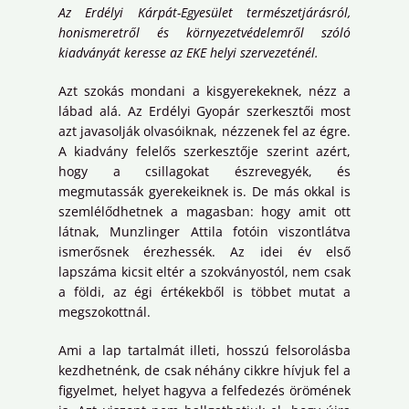
Az Erdélyi Kárpát-Egyesület természetjárásról,
honismeretről és környezetvédelemről szóló
kiadványát keresse az EKE helyi szervezeténél.
Azt szokás mondani a kisgyerekeknek, nézz a
lábad alá. Az Erdélyi Gyopár szerkesztői most
azt javasolják olvasóiknak, nézzenek fel az égre.
A kiadvány felelős szerkesztője szerint azért,
hogy a csillagokat észrevegyék, és
megmutassák gyerekeiknek is. De más okkal is
szemlélődhetnek a magasban: hogy amit ott
látnak, Munzlinger Attila fotóin viszontlátva
ismerősnek érezhessék. Az idei év első
lapszáma kicsit eltér a szokványostól, nem csak
a földi, az égi értékekből is többet mutat a
megszokottnál.
Ami a lap tartalmát illeti, hosszú felsorolásba
kezdhetnénk, de csak néhány cikkre hívjuk fel a
figyelmet, helyet hagyva a felfedezés örömének