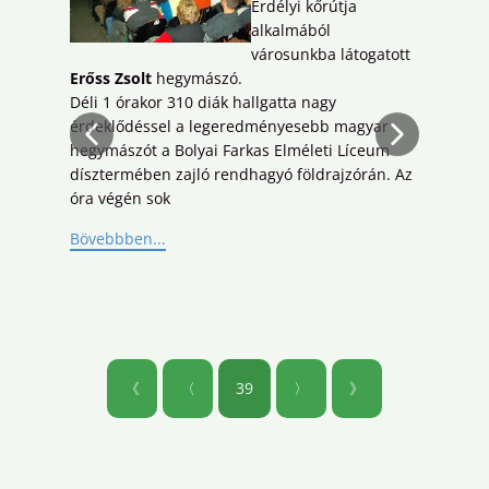
Erdélyi kőrútja
Árp
alkalmából
kön
városunkba látogatott
Az 
Erőss Zsolt
hegymászó.
egy
Déli 1 órakor 310 diák hallgatta nagy
szo
érdeklődéssel a legeredményesebb magyar
Mar
hegymászót a Bolyai Farkas Elméleti Líceum
ker
dísztermében zajló rendhagyó földrajzórán. Az
Böv
óra végén sok
Bövebbben...
《
〈
39
〉
》