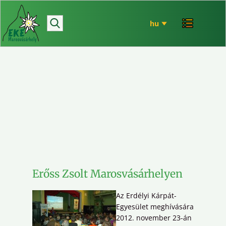
hírek
bemutatkozó
túrázás
rendezvényeink
mária út
EKE történet
ökó
Erőss Zsolt Marosvásárhelyen
Re
kö
Az Erdélyi Kárpát-
Ma
Egyesület meghívására
2012. november 23-án
Sze