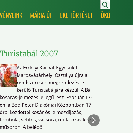
VÉNYEINK
MÁRIA ÚT
EKE TÖRTÉNET
ÖKÓ
Turistabál 2007
Term
és D
Az Erdélyi Kárpát-Egyesület
Talá
Marosvásárhelyi Osztálya újra a
rendszeresen megrendezésre
kerülő Turistabáljára készül. A Bál
kosaras-jelmezes jellegű lesz. Február 17-
Egyesüle
én, a Bod Péter Diakóniai Központban 17
órai kezdettel kosár és jelmezdíjazás,
A szerve
tombola, vetítés, vacsora, mulatozás lesz a
nevezési
műsoron. A belépő
(kiírás,