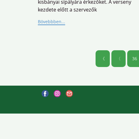
kisbányai sípályára érkezőket. A verseny
kezdete előtt a szervezők
Bövebbben...
《
〈
36