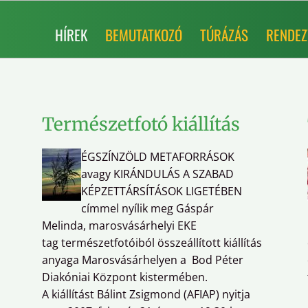
HÍREK
BEMUTATKOZÓ
TÚRÁZÁS
RENDEZ
Természetfotó kiállítás
ÉGSZÍNZÖLD METAFORRÁSOK
avagy KIRÁNDULÁS A SZABAD
KÉPZETTÁRSÍTÁSOK LIGETÉBEN
címmel nyílik meg Gáspár
Melinda, marosvásárhelyi EKE
tag természetfotóiból összeállított kiállítás
anyaga Marosvásárhelyen a Bod Péter
Diakóniai Központ kistermében.
A kiállítást Bálint Zsigmond (AFIAP) nyitja