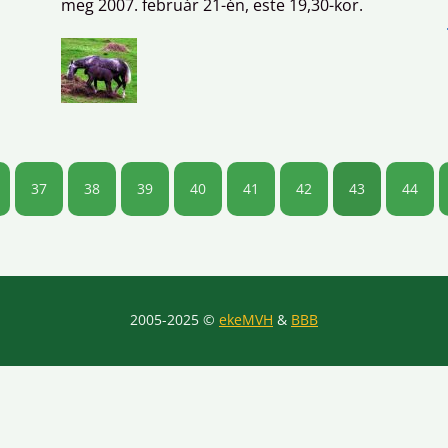
meg 2007. február 21-én, este 19,30-kor.
37
38
39
40
41
42
43
44
2005-2025 ©
ekeMVH
&
BBB