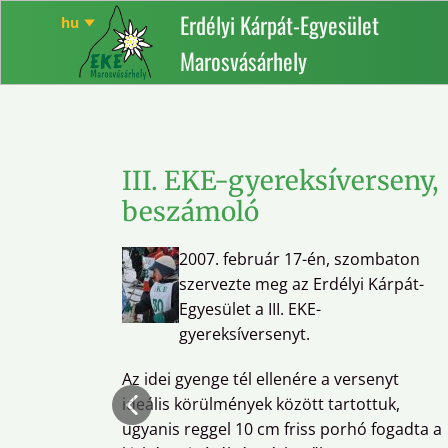
Erdélyi Kárpát-Egyesület
Marosvásárhely
III. EKE-gyereksíverseny,
beszámoló
2007. február 17-én, szombaton
szervezte meg az Erdélyi Kárpát-
Egyesület a III. EKE-
gyereksíversenyt.
Az idei gyenge tél ellenére a versenyt
ideális körülmények között tartottuk,
ugyanis reggel 10 cm friss porhó fogadta a