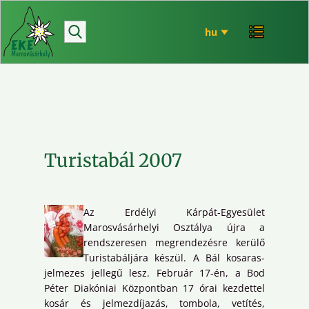
hírek
bemutatkozó
túrázás
rendezvényeink
mária út
EKE történet
Turistabál 2007
ökó
Az Erdélyi Kárpát-Egyesület
Marosvásárhelyi Osztálya újra a
rendszeresen megrendezésre kerülő
Turistabáljára készül. A Bál kosaras-
jelmezes jellegű lesz. Február 17-én, a Bod
Péter Diakóniai Központban 17 órai kezdettel
kosár és jelmezdíjazás, tombola, vetítés,