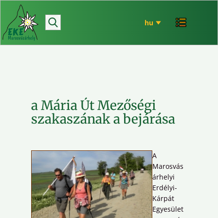
hírek
bemutatkozó
túrázás
rendezvényeink
mária út
a Mária Út Mezőségi
EKE történet
szakaszának a bejárása
ökó
A
Marosvás
árhelyi
Erdélyi-
Kárpát
Egyesület