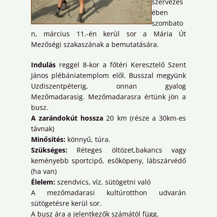
szervezés
ében
szombato
n, március 11.-én kerül sor a Mária Út
Mezőségi szakaszának a bemutatására.
Indulás
reggel 8-kor a főtéri Keresztelő Szent
János plébániatemplom elől. Busszal megyünk
Uzdiszentpéterig, onnan gyalog
Mezőmadarasig. Mezőmadarasra értünk jön a
busz.
A zarándokút hossza
20 km (része a 30km-es
távnak)
Minősítés:
könnyű, túra.
Szükséges:
Réteges öltözet,bakancs vagy
keményebb sportcipő, esőköpeny, lábszárvédő
(ha van)
Élelem:
szendvics, víz, sütögetni való
A mezőmadarasi kultúrotthon udvarán
sütögetésre kerül sor.
A busz ára a jelentkezők számától függ.