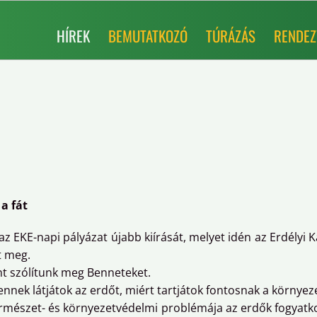
HÍREK
BEMUTATKOZÓ
TÚRÁZÁS
RENDEZ
 a fát
z EKE-napi pályázat újabb kiírását, melyet idén az Erdélyi 
t meg.
nt szólítunk meg Benneteket.
yennek látjátok az erdőt, miért tartjátok fontosnak a körny
természet- és környezetvédelmi problémája az erdők fogyat