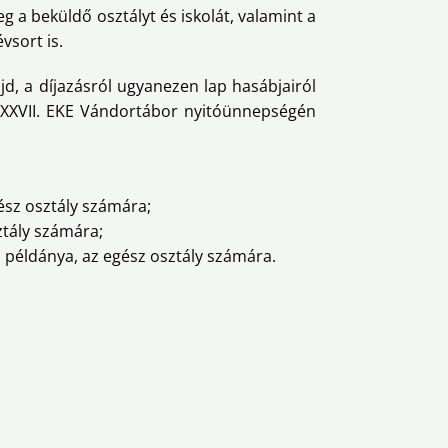
g a beküldő osztályt és iskolát, valamint a
vsort is.
jd, a díjazásról ugyanezen lap hasábjairól
a XXVII. EKE Vándortábor nyitóünnepségén
gész osztály számára;
sztály számára;
ei példánya, az egész osztály számára.