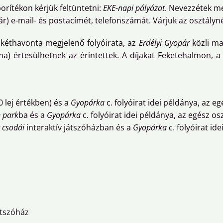
borítékon kérjük feltüntetni:
EKE-napi pályázat
. Nevezzétek me
r) e-mail- és postacímét, telefonszámát. Várjuk az osztályné
 kéthavonta megjelenő folyóirata, az
Erdélyi Gyopár
közli ma
ma) értesülhetnek az érintettek. A díjakat Feketehalmon, 
0 lej értékben) és a
Gyopárka
c. folyóirat idei példánya, az e
n park
ba és a
Gyopárka
c. folyóirat idei példánya, az egész o
 csodái
interaktív játszóházban és a
Gyopárka
c. folyóirat id
átszóház