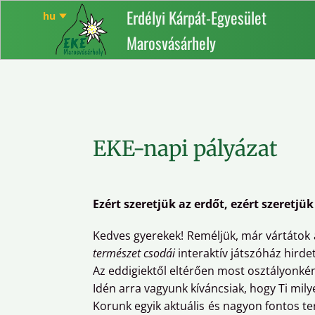
Erdélyi Kárpát-Egyesület
Marosvásárhely
EKE-napi pályázat
Ezért szeretjük az erdőt, ezért szeretjük
Kedves gyerekek! Reméljük, már vártátok a
természet csodái
interaktív játszóház hirde
Az eddigiektől eltérően most osztályonké
Idén arra vagyunk kíváncsiak, hogy Ti mil
Korunk egyik aktuális és nagyon fontos 