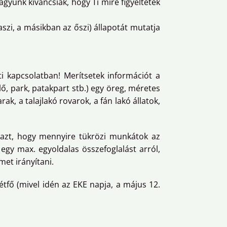
vagyunk kíváncsiak, hogy Ti mire figyeltetek
aszi, a másikban az őszi) állapotát mutatja
ti kapcsolatban! Merítsetek információt a
ő, park, patakpart stb.) egy öreg, méretes
k, a talajlakó rovarok, a fán lakó állatok,
 azt, hogy mennyire tükrözi munkátok az
egy max. egyoldalas összefoglalást arról,
met irányítani.
hétfő (mivel idén az EKE napja, a május 12.