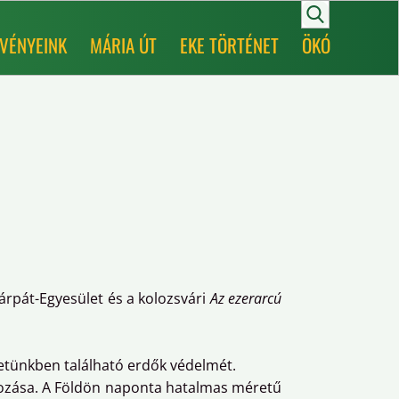
VÉNYEINK
MÁRIA ÚT
EKE TÖRTÉNET
ÖKÓ
Kárpát-Egyesület és a kolozsvári
Az ezerarcú
ezetünkben található erdők védelmét.
kozása. A Földön naponta hatalmas méretű