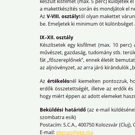
készült kisfilmet (max. 5 perc) küldjétek e
a makettkészítés során és mondjátok el n
Az
V-VIII. osztály
tól olyan makettet várun
be. Emeljetek ki minimum öt különbséget a
IX–XII. osztály
Készítsetek egy kisfilmet (max. 10 perc)
művészet, gazdaság, tudomány stb. terület
fát „főszereplőnek”, ennek életét bemutatv
az aljnövényzet, az arra járó kirándulók „b
Az
értékelés
nél kiemelten pontozzuk, h
erdők összetettségét, illetve az erdők é
hogy miért éppen az adott elemeket használ
Beküldési határidő
(az e-mail küldéséne
szombatra esik)
Postacím: S.C.A., 400750 Kolozsvár (Cluj), O.
E-mail:
ekenap@eke.ma