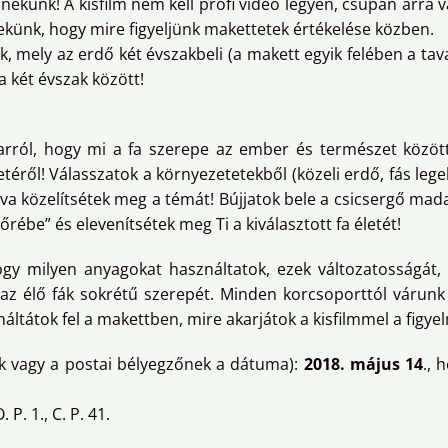
l nekünk! A kisfilm nem kell profi videó legyen, csupán arra 
ekünk, hogy mire figyeljünk makettetek értékelése közben.
k, mely az erdő két évszakbeli (a makett egyik felében a tav
 két évszak között!
 arról, hogy mi a fa szerepe az ember és természet közöt
éről! Válasszatok a környezetetekből (közeli erdő, fás legel
a közelítsétek meg a témát! Bújjatok bele a csicsergő madara
őrébe” és elevenítsétek meg Ti a kiválasztott fa életét!
ogy milyen anyagokat használtatok, ezek változatosságát,
s az élő fák sokrétű szerepét. Minden korcsoporttól várunk 
tátok fel a makettben, mire akarjátok a kisfilmmel a figyel
k vagy a postai bélyegzőnek a dátuma):
2018. május 14
., 
 P. 1., C. P. 41.