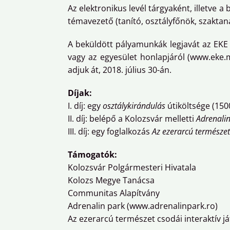
Az elektronikus levél tárgyaként, illetve a 
témavezető (tanító, osztályfőnök, szaktaná
A beküldött pályamunkák legjavát az EKE
vagy az egyesület honlapjáról (www.eke.
adjuk át, 2018. július 30-án.
Díjak:
I. díj: egy
osztálykirándulás
útiköltsége (150
II. díj: belépő a Kolozsvár melletti
Adrenali
III. díj: egy foglalkozás
Az ezerarcú természet
Támogatók:
Kolozsvár Polgármesteri Hivatala
Kolozs Megye Tanácsa
Communitas Alapítvány
Adrenalin park (www.adrenalinpark.ro)
Az ezerarcú természet csodái interaktív j