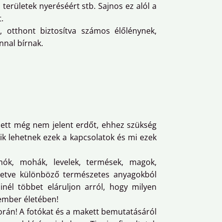
területek nyeréséért stb. Sajnos ez alól a
.
, otthont biztosítva számos élőlénynek,
nnal bírnak.
lett még nem jelent erdőt, ehhez szükség
ik lehetnek ezek a kapcsolatok és mi ezek
mók, mohák, levelek, termések, magok,
 illetve különböző természetes anyagokból
inél többet eláruljon arról, hogy milyen
 ember életében!
során! A fotókat és a makett bemutatásáról