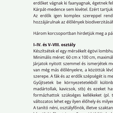
erdőket vágnak ki faanyagnak, égetnek fel
Kárpát-medence sem kivétel. Ezért tartju
Az erdők igen komplex szereppel rendel
hozzájárulnak az élőlények biodiverzitásáh
Három korcsoportban hirdetjük meg a pál
I–IV. és V–VIII. osztály
Készítsétek el egy mérsékelt égövi lombhu
Minimális méret: 60 cm x 100 cm, maximál
Járjatok nyitott szemmel és ismerjétek 
van még más élőlényekre, a közöttük lévő
szerepe. A fák és az erdők szépségét is 
Gyűjtsetek be környezetetekből külön
madártollak, kavicsok, stb) és ezeket ha
formázhattok szükséges kellékeket (pl. 
változatos lehet egy ilyen élőhely és mil
A tanító néni, osztályfőnök, illetve szak