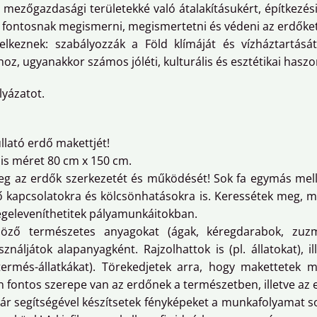
 mezőgazdasági területekké való átalakításukért, építkezési 
k fontosnak megismerni, megismertetni és védeni az erdőket
keznek: szabályozzák a Föld klímáját és vízháztartását
oz, ugyanakkor számos jóléti, kulturális és esztétikai haszo
yázatot.
llató erdő makettjét!
is méret 80 cm x 150 cm.
meg az erdők szerkezetét és működését! Sok fa egymás mel
 kapcsolatokra és kölcsönhatásokra is. Keressétek meg, m
megeleveníthetitek pályamunkáitokban.
böző természetes anyagokat (ágak, kéregdarabok, zuz
sználjátok alapanyagként. Rajzolhattok is (pl. állatokat),
termés-állatkákat). Törekedjetek arra, hogy makettetek m
yen fontos szerepe van az erdőnek a természetben, illetve az
tanár segítségével készítsetek fényképeket a munkafolyamat 