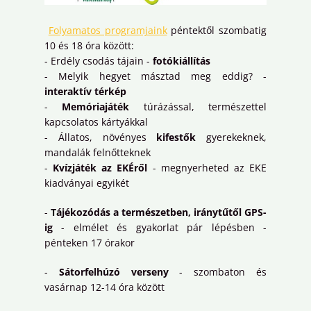
Folyamatos programjaink
péntektől szombatig
10 és 18 óra között:
- Erdély csodás tájain -
fotókiállítás
- Melyik hegyet másztad meg eddig? -
interaktív térkép
-
Memóriajáték
túrázással, természettel
kapcsolatos kártyákkal
- Állatos, növényes
kifestők
gyerekeknek,
mandalák felnőtteknek
-
Kvízjáték az EKÉről
- megnyerheted az EKE
kiadványai egyikét
-
Tájékozódás a természetben, iránytűtől GPS-
ig
- elmélet és gyakorlat pár lépésben -
pénteken 17 órakor
-
Sátorfelhúzó verseny
- szombaton és
vasárnap 12-14 óra között