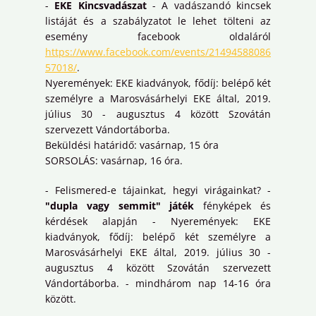
-
EKE Kincsvadászat
- A vadászandó kincsek
listáját és a szabályzatot le lehet tölteni az
esemény facebook oldaláról
https://www.facebook.com/events/21494588086
57018/
.
Nyeremények: EKE kiadványok, fődíj: belépő két
személyre a Marosvásárhelyi EKE által, 2019.
július 30 - augusztus 4 között Szovátán
szervezett Vándortáborba.
Beküldési határidő: vasárnap, 15 óra
SORSOLÁS: vasárnap, 16 óra.
- Felismered-e tájainkat, hegyi virágainkat? -
"dupla vagy semmit" játék
fényképek és
kérdések alapján - Nyeremények: EKE
kiadványok, fődíj: belépő két személyre a
Marosvásárhelyi EKE által, 2019. július 30 -
augusztus 4 között Szovátán szervezett
Vándortáborba. - mindhárom nap 14-16 óra
között.