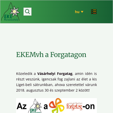
hírek
bemutatkozó
túrázás
rendezvényeink
mária út
EKEMvh a Forgatagon
EKE történet
ökó
Közeledik a
Vásárhelyi Forgatag
, amin idén is
részt veszünk, igencsak fog zajlani az élet a kis
Liget-beli sátrunkban, ahova szeretettel várunk
2018. augusztus 30 és szeptember 2 között!