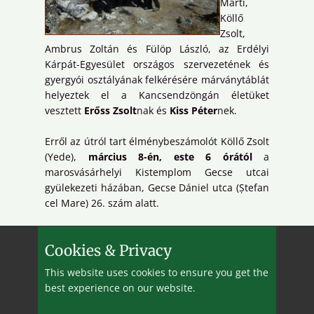
Márti,
Köllő
Zsolt,
Ambrus Zoltán és Fülöp László, az Erdélyi
Kárpát-Egyesület országos szervezetének és
gyergyói osztályának felkérésére márványtáblát
helyeztek el a Kancsendzöngán életüket
vesztett
Erőss Zsolt
nak és
Kiss Péter
nek.
Erről az útról tart élménybeszámolót Köllő Zsolt
(Yede),
március 8-én, este 6 órától
a
marosvásárhelyi Kistemplom Gecse utcai
gyülekezeti házában, Gecse Dániel utca (Ștefan
cel Mare) 26. szám alatt.
Barangolj velünk virtuálisan (is)!
Cookies & Privacy
This website uses cookies to ensure you get the
best experience on our website.