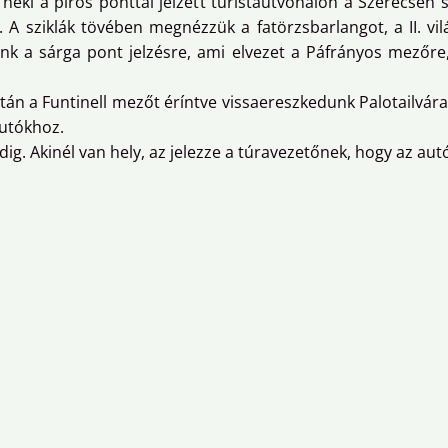
neki a piros ponttal jelzett turistaútvonalon a Szerecsen s
A sziklák tövében megnézzük a fatörzsbarlangot, a II. vil
ünk a sárga pont jelzésre, ami elvezet a Páfrányos mezőre
tán a Funtinell mezőt éríntve vissaereszkedunk Palotailvár
autókhoz.
ig. Akinél van hely, az jelezze a túravezetőnek, hogy az autó