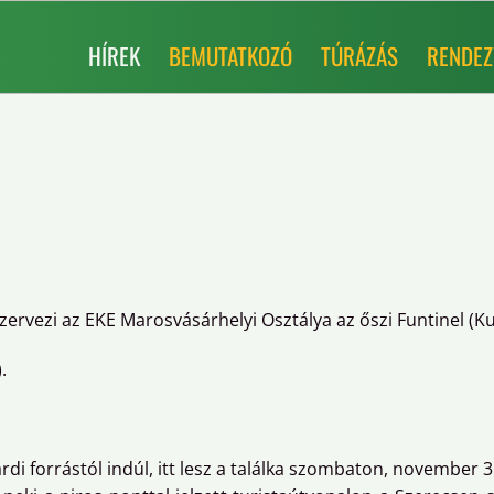
HÍREK
BEMUTATKOZÓ
TÚRÁZÁS
RENDEZ
ervezi az EKE Marosvásárhelyi Osztálya az őszi Funtinel (Kut
.
rdi forrástól indúl, itt lesz a találka szombaton, november 3