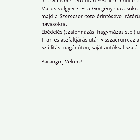
A rövid ismertető után 9:30-kor indulunk 
Maros völgyére és a Görgényi-havasokra. 
majd a Szerecsen-tető érintésével rátér
havasokra.
Ebédelés (szalonnázás, hagymázas stb.) u
1 km-es aszfaltjárás után visszaérünk az 
Szállítás magánúton, saját autókkal Szalárd
Barangolj Velünk!