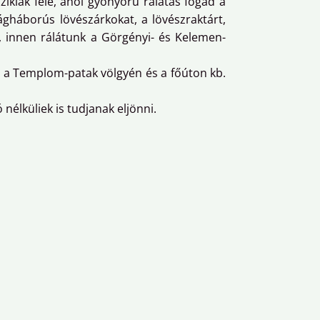
ziklák felé, ahol gyönyörű rálátás fogad a
ágháborús lövészárkokat, a lövészraktárt,
, innen rálátunk a Görgényi- és Kelemen-
a a Templom-patak völgyén és a főúton kb.
 nélküliek is tudjanak eljönni.