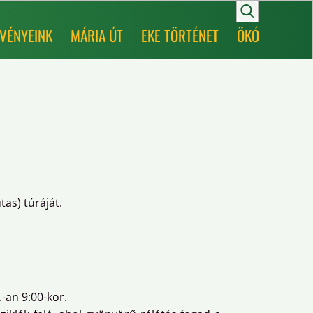
VÉNYEINK
MÁRIA ÚT
EKE TÖRTÉNET
ÖKÓ
as) túráját.
.-an 9:00-kor.