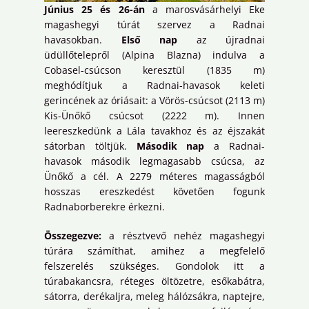
Június 25 és 26-án
a marosvásárhelyi Eke
magashegyi túrát szervez a Radnai
havasokban.
Első nap
az újradnai
üdüllőtelepről (Alpina Blazna) indulva a
Cobasel-csúcson keresztül (1835 m)
meghódítjuk a Radnai-havasok keleti
gerincének az óriásait: a Vörös-csúcsot (2113 m)
Kis-Ünőkő csúcsot (2222 m). Innen
leereszkedünk a Lála tavakhoz és az éjszakát
sátorban töltjük.
Második nap
a Radnai-
havasok második legmagasabb csúcsa, az
Ünőkő a cél. A 2279 méteres magasságból
hosszas ereszkedést követően fogunk
Radnaborberekre érkezni.
Összegezve:
a résztvevő nehéz magashegyi
túrára számíthat, amihez a megfelelő
felszerelés szükséges. Gondolok itt a
túrabakancsra, réteges öltözetre, esőkabátra,
sátorra, derékaljra, meleg hálózsákra, naptejre,