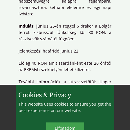
napszemüvegre, kalapra, fejlámpára,
rovarriasztóra, kétnapi élelemre és egy napi
ivóvízre.
Indulás:
június 25-én reggel 6 órakor a Bolgár
térről, kisbusszal. Útiköltség kb. 80 RON, a
résztvevők számától függően.
Jelentkezési határidő június 22.
Előleg 40 RON amit szerdánként este 20 órától
az EKEMvh székhelyén lehet kifizetni.
További információk a túravezetőtől: Unger
Zsombor, 0740-157 835.
Cookies & Privacy
This website uses cookies to ensure you get the
best experience on our website.
Elfo​gadom