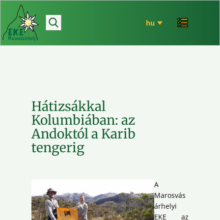
hírek
bemutatkozó
túrázás
rendezvényeink
mária út
Hátizsákkal
EKE történet
Kolumbiában: az
ökó
Andoktól a Karib
tengerig
A
Marosvás
árhelyi
EKE az