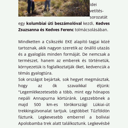
idei
vetítés-
sorozatát
egy
kolumbiai úti beszámolóval
kezdi,
Kedves
Zsuzsanna és Kedves Ferenc
tolmácsolásában.
Mindketten a Csíkszéki EKE alapító tagjai közé
tartoznak, akik nagyon szeretik az önálló utazás
és a gyaloglás minden formáját. De nemcsak a
természet, hanem az emberek és történetük,
környezetük is foglalkoztatják őket, kedvencük a
témás gyalogtúra.
Sok országot bejártak, sok hegyet megmásztak,
hogy az ők szavaikkal éljünk:
"Legemlékezetesebb a több, mint egy hónapos
nepáli Annapurna körtúránk. Legszebbnek a
majd 500 km-es törökországi Lükiai-út
trekkingútvonalat tartjuk. Legtöbbet Tűzföldön
fáztunk. Legkevesebb emberrel a bolíviai
Apolobamba trek alatt találkoztunk. Legkevésbé