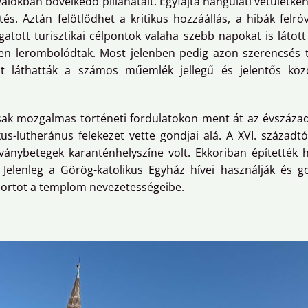
ivalókban bővelkedő pillanatait. Egyfajta hangulati vetületk
tés. Aztán felötlődhet a kritikus hozzáállás, a hibák fel
tott turisztikai célpontok valaha szebb napokat is látot
en lerombolódtak. Most jelenben pedig azon szerencsés t
otát láthatták a számos műemlék jellegű és jelentős köz
sak mozgalmas történeti fordulatokon ment át az évszáza
s-lutheránus felekezet vette gondjai alá. A XVI. századt
rványbetegek karanténhelyszíne volt. Ekkoriban építették 
elenleg a Görög-katolikus Egyház hívei használják és g
portot a templom nevezetességeibe.