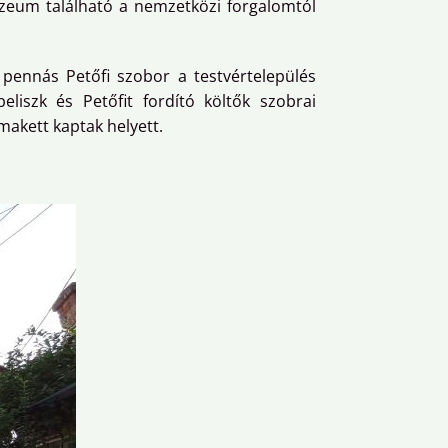
zeum található a nemzetközi forgalomtól
A pennás Petőfi szobor a testvértelepülés
liszk és Petőfit fordító költők szobrai
makett kaptak helyett.