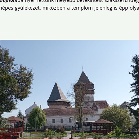
templom
ba nyerhettünk mélyebb betekintést szakszerű ideg
 népes gyülekezet, miközben a templom jelenleg is épp olyan
.