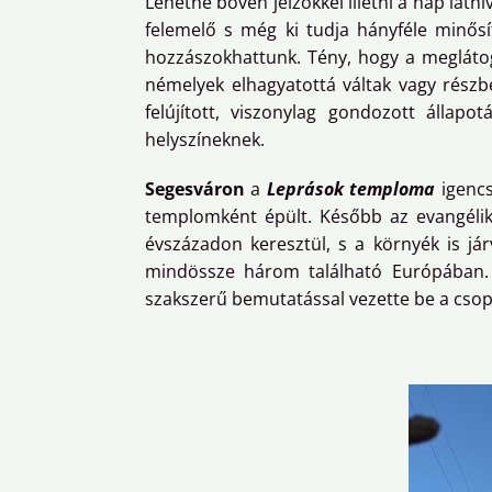
Lehetne bőven jelzőkkel illetni a nap látn
felemelő s még ki tudja hányféle minősí
hozzászokhattunk. Tény, hogy a meglátoga
némelyek elhagyatottá váltak vagy részb
felújított, viszonylag gondozott állap
helyszíneknek.
Segesváron
a
Leprások temploma
igenc
templomként épült. Később az evangéliku
évszázadon keresztül, s a környék is já
mindössze három található Európában. J
szakszerű bemutatással vezette be a cso