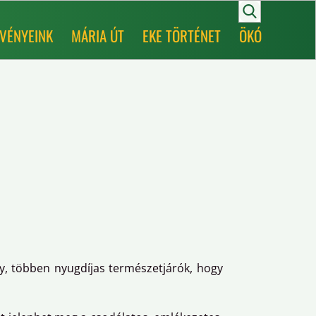
VÉNYEINK
MÁRIA ÚT
EKE TÖRTÉNET
ÖKÓ
ly, többen nyugdíjas természetjárók, hogy