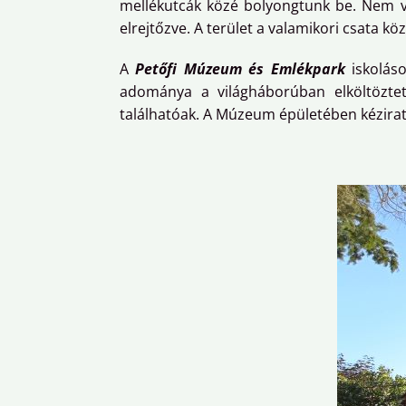
mellékutcák közé bolyongtunk be. Nem v
elrejtőzve. A terület a valamikori csata köz
A
Petőfi Múzeum és Emlékpark
iskolás
adománya a világháborúban elköltöztete
találhatóak. A Múzeum épületében kézirato