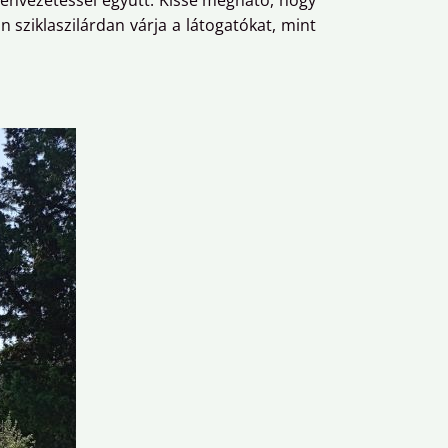
envezetéssel együtt. Kissé megható, hogy
 sziklaszilárdan várja a látogatókat, mint