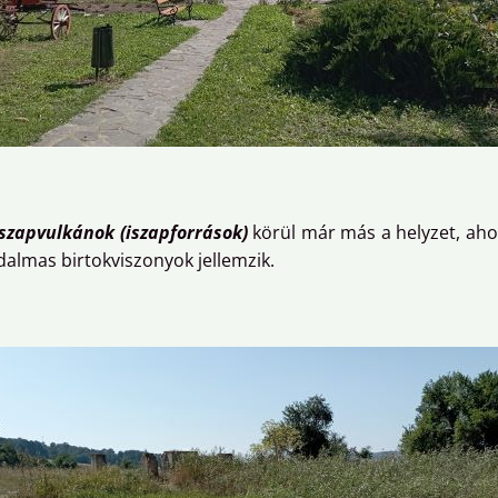
szapvulkánok (iszapforrások)
körül már más a helyzet, ah
dalmas birtokviszonyok jellemzik.