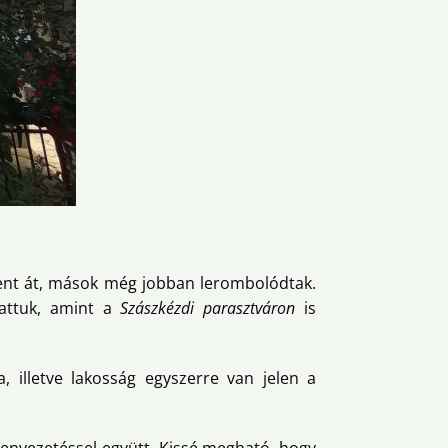
 ment át, mások még jobban lerombolódtak.
hattuk, amint a
Szászkézdi parasztváron
is
 illetve lakosság egyszerre van jelen a