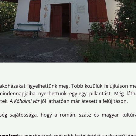
 lakóházakat figyelhettünk meg. Több közülük felújításon
 mindennapjaiba nyerhettünk egy-egy pillantást. Még lát
tek. A
Kőhalmi vár
jól láthatóan már átesett a felújításon.
ség sajátossága, hogy a román, szász és magyar kultúra,