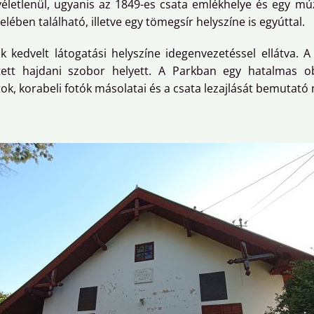
életlenül, ugyanis az 1849-es csata emlékhelye és egy mú
elében található, illetve egy tömegsír helyszíne is egyúttal.
ok kedvelt látogatási helyszíne idegenvezetéssel ellátva. 
tt hajdani szobor helyett. A Parkban egy hatalmas obe
k, korabeli fotók másolatai és a csata lezajlását bemutató 