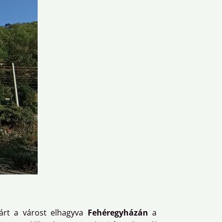
járt a várost elhagyva
Fehéregyházán
a