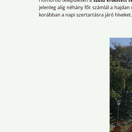
Homoród településen a
szász erődített 
jelenleg alig néhány főt számlál a hajdan
korábban a napi szertartásra járó híveket