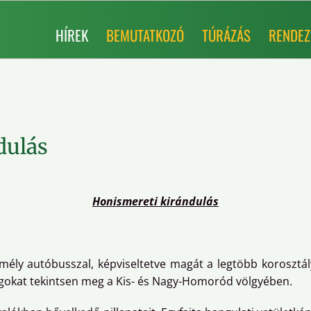
HÍREK
BEMUTATKOZÓ
TÚRÁZÁS
RENDEZ
dulás
Honismereti kirándulás
mély autóbusszal, képviseltetve magát a legtöbb korosztá
ságokat tekintsen meg a Kis- és Nagy-Homoród völgyében.