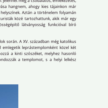
ént jelenhet meg a csodálatos, emlékezetes,
róvása hangnem, ahogy kies tájainkon már
t helyszínek. Aztán a történelem folyamán
uristák közé tartozhattunk, akik már egy
össégépítő látványosság funkcióval bíró
dok során. A XV. században még katolikus
ól emlegetik leprástemplomként közel két
hozzá a kinti szószéket, melyhez hasonló
ondozzák a templomot, s a helyi lelkész