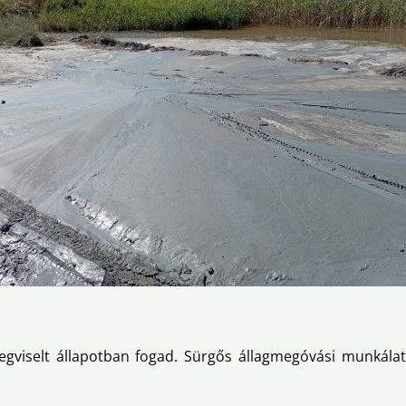
iselt állapotban fogad. Sürgős állagmegóvási munkálato