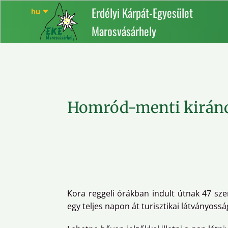
Erdélyi Kárpát-Egyesület
Marosvásárhely
Homród-menti kirán
Kora reggeli órákban indult útnak 47 sze
egy teljes napon át turisztikai látványos