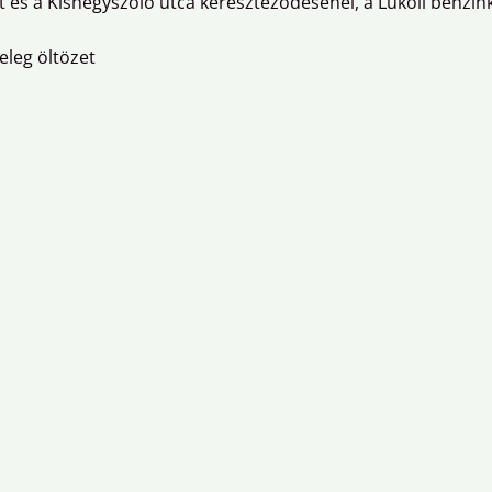
t és a Kishegyszőlő utca kereszteződésénél, a Lukoil benzin
eleg öltözet