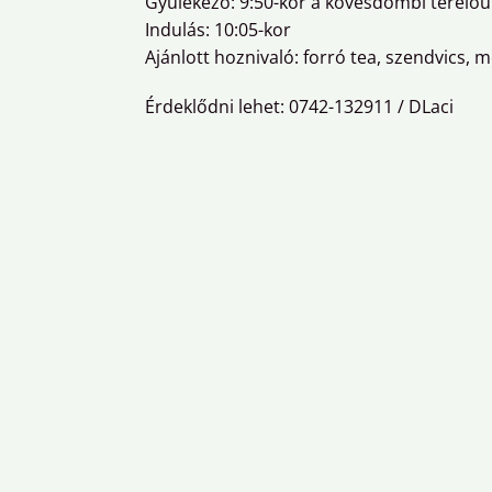
Gyülekező: 9:50-kor a kövesdombi terelőú
Indulás: 10:05-kor
Ajánlott hoznivaló: forró tea, szendvics, m
Érdeklődni lehet: 0742-132911 / DLaci