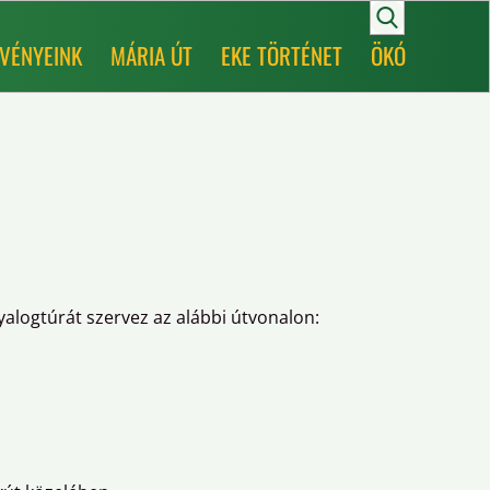
VÉNYEINK
MÁRIA ÚT
EKE TÖRTÉNET
ÖKÓ
alogtúrát szervez az alábbi útvonalon: