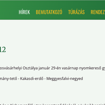
HÍREK
BEMUTATKOZÓ
TÚRÁZÁS
RENDEZ
12
rosvásárhelyi Osztálya január 29-én vasárnap nyomkereső gy
mány-tető - Kakasdi-erdő - Meggyesfalvi-negyed