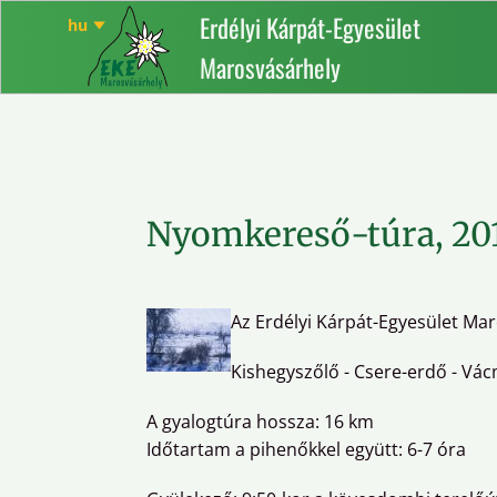
Erdélyi Kárpát-Egyesület
Marosvásárhely
Nyomkereső-túra, 20
Az Erdélyi Kárpát-Egyesület Ma
Kishegyszőlő - Csere-erdő - Vác
A gyalogtúra hossza: 16 km
Időtartam a pihenőkkel együtt: 6-7 óra