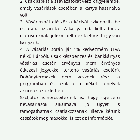
2. Csak azokat a szavazatokat veszik figyelembe,
amely vásárlások esetében a kártya használva
volt.
3. Vásárlásnál először a kártyát szkennelik be
és utána az árukat. A kártyát oda kell adni az
elárusítóknak, jelezni kell nekik előre, hogy van
kártyánk.
4. A vásárlás során jár 1% kedvezmény (TVA
nélküli árból). Csak készpénzes és bankkártyás
vásárlás esetén érvényes (nem érvényes
étkezési jegyekkel történő vásárlás esetén).
Dohánytermékek nem vesznek részt a
programban és azok a termékek, amelyek
akciósak az üzletben.
Szóljatok ismerőseiteknek is, hogy egyszerű
bevásárlások alkalmával jó ügyet is
támogathatnak, csatlakozzanak! Illetve kérünk
osszátok meg másokkal is ezt az információt.