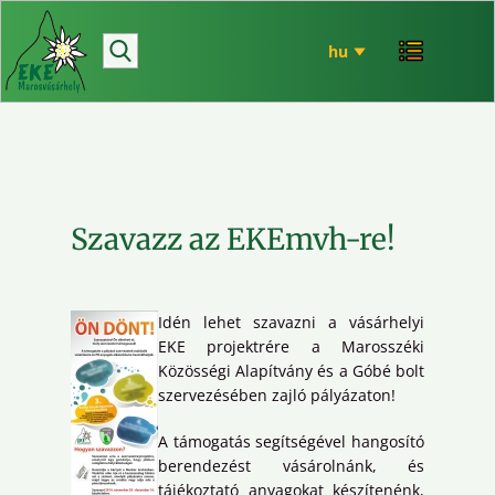
hírek
bemutatkozó
túrázás
rendezvényeink
mária út
Szavazz az EKEmvh-re!
EKE történet
ökó
Idén lehet szavazni a vásárhelyi
EKE projektrére a Marosszéki
Közösségi Alapítvány és a Góbé bolt
szervezésében zajló pályázaton!
A támogatás segítségével hangosító
berendezést vásárolnánk, és
tájékoztató anyagokat készítenénk,