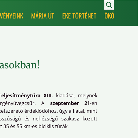
VÉNYEINK
MÁRIA ÚT
EKE TÖRTÉNET
ÖKÓ
vasokban!
Teljesítménytúra XIII.
kiadása, melynek
Görgényüvegcsűr. A
szeptember 21
-én
tszerető érdeklődőhöz, úgy a fiatal, mint
osszúságú és nehézségű szakasz között
 35 és 55 km-es biciklis túrák.