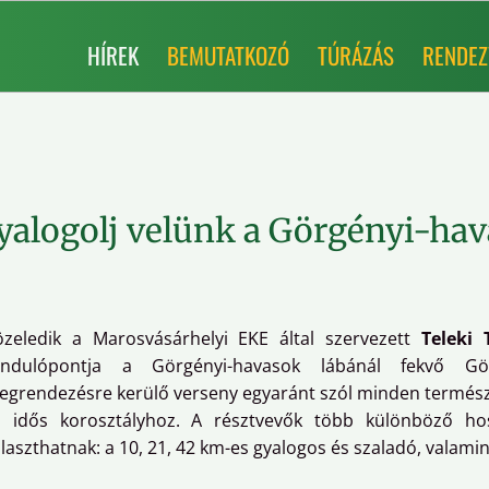
HÍREK
BEMUTATKOZÓ
TÚRÁZÁS
RENDEZ
gyalogolj velünk a Görgényi-ha
özeledik a Marosvásárhelyi EKE által szervezett
Teleki 
iindulópontja a Görgényi-havasok lábánál fekvő 
grendezésre kerülő verseny egyaránt szól minden természe
z idős korosztályhoz. A résztvevők több különböző h
laszthatnak: a 10, 21, 42 km-es gyalogos és szaladó, valamint