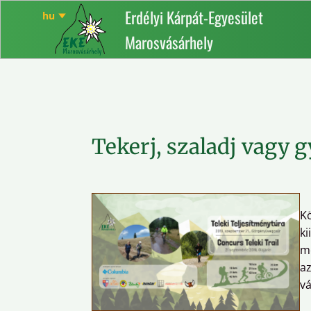
Erdélyi Kárpát-Egyesület
Marosvásárhely
Tekerj, szaladj vagy 
K
k
me
a
vá