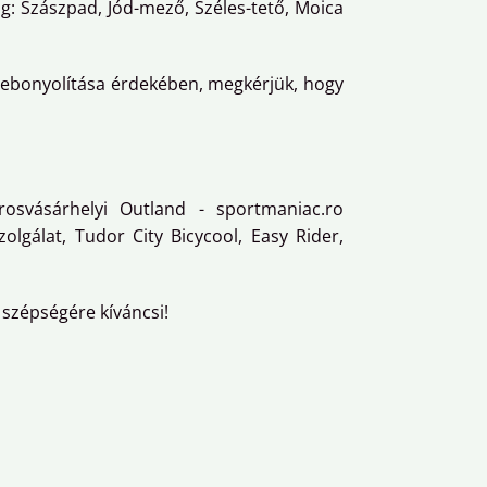
g: Szászpad, Jód-mező, Széles-tető, Moica
ebonyolítása érdekében, megkérjük, hogy
osvásárhelyi Outland - sportmaniac.ro
gálat, Tudor City Bicycool, Easy Rider,
 szépségére kíváncsi!