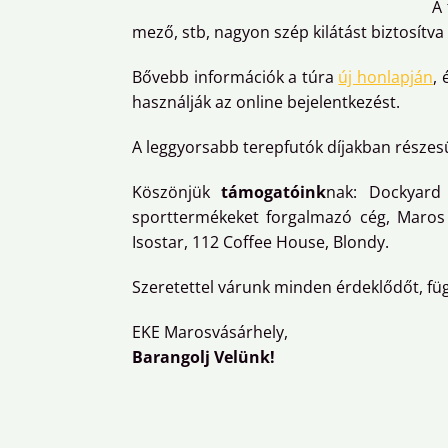
A
mező, stb, nagyon szép kilátást biztosítva
Bővebb információk a túra
új honlapján
, 
használják az online bejelentkezést.
A leggyorsabb terepfutók díjakban részes
Köszönjük
támogatóink
nak: Dockyard
sporttermékeket forgalmazó cég, Maros 
Isostar, 112 Coffee House, Blondy.
Szeretettel várunk minden érdeklődőt, függ
EKE Marosvásárhely,
Barangolj Velünk!