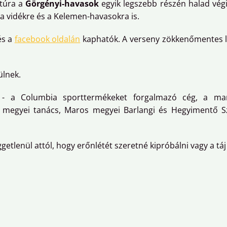
 túra a
Görgényi-havasok
egyik legszebb részén halad végi
 a vidékre és a Kelemen-havasokra is.
és a
facebook oldalán
kaphatók. A verseny zökkenőmentes l
ülnek.
 - a Columbia sporttermékeket forgalmazó cég, a mar
megyei tanács, Maros megyei Barlangi és Hegyimentő Szol
etlenül attól, hogy erőnlétét szeretné kipróbálni vagy a táj