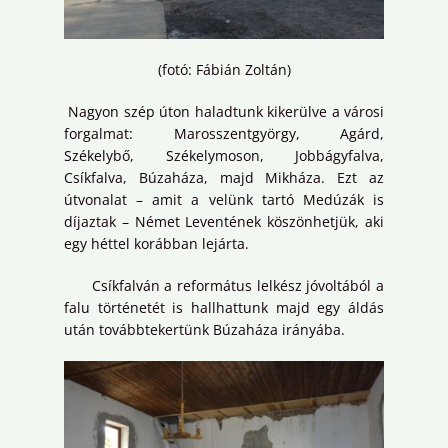
(fotó: Fábián Zoltán)
Nagyon szép úton haladtunk kikerülve a városi
forgalmat: Marosszentgyörgy, Agárd,
Székelybő, Székelymoson, Jobbágyfalva,
Csíkfalva, Búzaháza, majd Mikháza. Ezt az
útvonalat – amit a velünk tartó Medúzák is
díjaztak – Német Leventének köszönhetjük, aki
egy héttel korábban lejárta.
Csíkfalván a református lelkész jóvoltából a
falu történetét is hallhattunk majd egy áldás
után továbbtekertünk Búzaháza irányába.