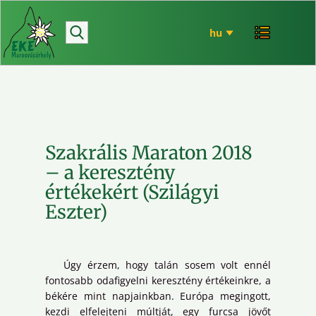
hírek
bemutatkozó
túrázás
rendezvényeink
mária út
Szakrális Maraton 2018
EKE történet
– a keresztény
ökó
értékekért (Szilágyi
Eszter)
Úgy érzem, hogy talán sosem volt ennél
fontosabb odafigyelni keresztény értékeinkre, a
békére mint napjainkban. Európa megingott,
kezdi elfelejteni múltját, egy furcsa jövőt