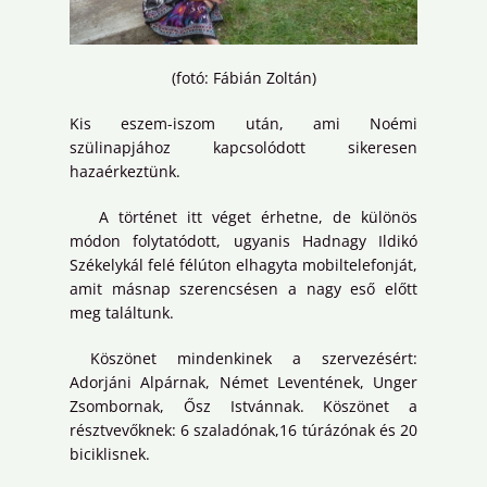
(fotó: Fábián Zoltán)
Kis eszem-iszom után, ami Noémi
szülinapjához kapcsolódott sikeresen
hazaérkeztünk.
A történet itt véget érhetne, de különös
módon folytatódott, ugyanis Hadnagy Ildikó
Székelykál felé félúton elhagyta mobiltelefonját,
amit másnap szerencsésen a nagy eső előtt
meg találtunk.
Köszönet mindenkinek a szervezésért:
Adorjáni Alpárnak, Német Leventének, Unger
Zsombornak, Ősz Istvánnak. Köszönet a
résztvevőknek: 6 szaladónak,16 túrázónak és 20
biciklisnek.