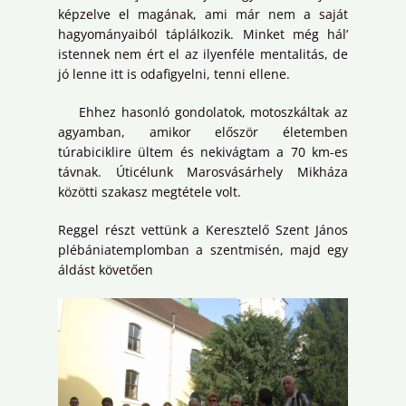
képzelve el magának, ami már nem a saját
hagyományaiból táplálkozik. Minket még hál’
istennek nem ért el az ilyenféle mentalitás, de
jó lenne itt is odafigyelni, tenni ellene.
Ehhez hasonló gondolatok, motoszkáltak az
agyamban, amikor először életemben
túrabiciklire ültem és nekivágtam a 70 km-es
távnak. Úticélunk Marosvásárhely Mikháza
közötti szakasz megtétele volt.
Reggel részt vettünk a Keresztelő Szent János
plébániatemplomban a szentmisén, majd egy
áldást követően