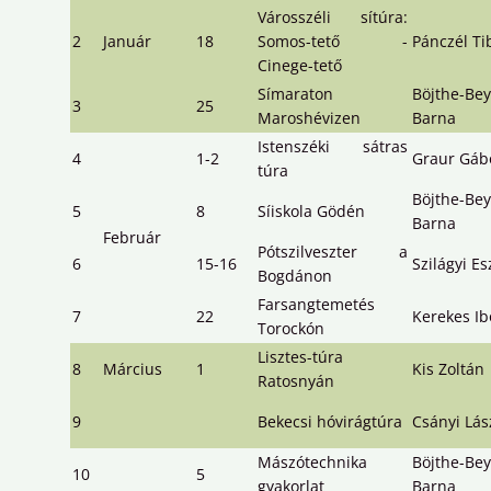
Városszéli sítúra:
2
Január
18
Somos-tető -
Pánczél Ti
Cinege-tető
Símaraton
Böjthe-Bey
3
25
Maroshévizen
Barna
Istenszéki sátras
4
1-2
Graur Gáb
túra
Böjthe-Bey
5
8
Síiskola Gödén
Barna
Február
Pótszilveszter a
6
15-16
Szilágyi Es
Bogdánon
Farsangtemetés
7
22
Kerekes Ib
Torockón
Lisztes-túra
8
Március
1
Kis Zoltán
Ratosnyán
9
Bekecsi hóvirágtúra
Csányi Lás
Mászótechnika
Böjthe-Bey
10
5
gyakorlat
Barna