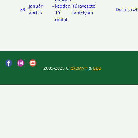
Január -
kedden
Túravezető
33
Dósa Lászl
április
19
tanfolyam
órától
2005-2025 ©
ekeMVH
&
BBB