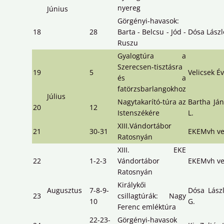
nyereg
Június
Görgényi-havasok:
18
28
Barta - Belcsu - Jód -
Dósa Lászl
Ruszu
Gyalogtúra a
Szerecsen-tisztásra
19
5
Velicsek É
és a
fatörzsbarlangokhoz
Július
Nagytakarító-túra az
Bartha Já
20
12
Istenszékére
L.
XIII.Vándortábor
21
30-31
EKEMvh ve
Ratosnyán
XIII. EKE
22
1-2-3
Vándortábor
EKEMvh ve
Ratosnyán
Királykői
Augusztus
7-8-9-
Dósa Lász
23
csillagtúrák: Nagy
10
G.
Ferenc emléktúra
22-23-
Görgényi-havasok