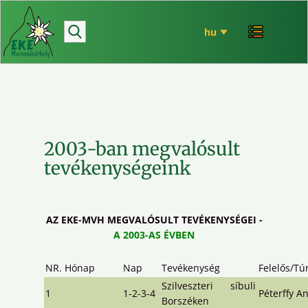
hírek
bemutatkozó
túrázás
rendezvényeink
mária út
2003-ban megvalósult
EKE történet
tevékenységeink
ökó
AZ EKE-MVH
MEGVALÓSULT TEVÉKENYSÉGEI -
A 2003-AS ÉVBEN
NR.
Hónap
Nap
Tevékenység
Felelős/Tú
Szilveszteri síbuli
1
1-2-3-4
Péterffy A
Borszéken