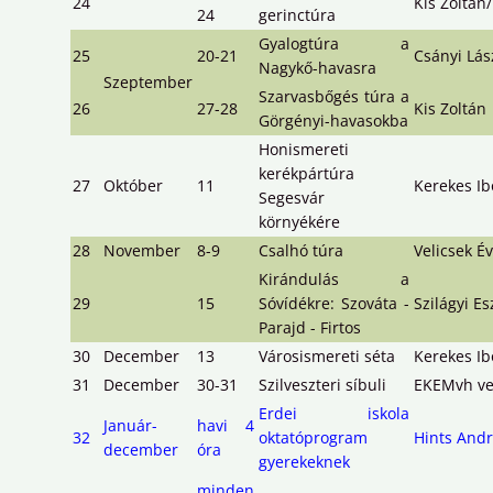
24
Kis Zoltán
24
gerinctúra
Gyalogtúra a
25
20-21
Csányi Lás
Nagykő-havasra
Szeptember
Szarvasbőgés túra a
26
27-28
Kis Zoltán
Görgényi-havasokba
Honismereti
kerékpártúra
27
Október
11
Kerekes Ib
Segesvár
környékére
28
November
8-9
Csalhó túra
Velicsek É
Kirándulás a
29
15
Sóvídékre: Szováta -
Szilágyi Es
Parajd - Firtos
30
December
13
Városismereti séta
Kerekes Ib
31
December
30-31
Szilveszteri síbuli
EKEMvh ve
Erdei iskola
Január-
havi 4
32
oktatóprogram
Hints And
december
óra
gyerekeknek
minden