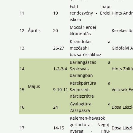
Föld napi
11
19
rendezvény - Erdei
Hints And
iskola
Mocsár-erdei
12
Április
20
Kerekes Ib
kirándulás
Kirándulás a
13
26-27
mezőzáhi
Gidófalvi 
bazsarózsákhoz
Barlangászás a
14
1-2-3-4
Szolcsvai-
Hints Zolt
barlangban
Kerékpártúra a
Május
15
9-10-11
Szencsedi-
Velicsek É
nárciszrétre
Gyalogtúra a
16
24
Dósa Lászl
Zászpásra
Kelemen-havasok
gerinctúra: Negoj-
17
14-15
Dósa Lászl
nyereg - Tihu-