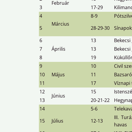
Február
3
17-29
Kiliman
4
8-9
Pótszil
Március
5
28-29-30
Sínapok
6
13
Bekecsi
7
Április
13
Bekecsi
8
19
Küküllő
9
10
Civil sz
10
Május
11
Bazsar
11
17
Víznapi 
12
15
Istenszé
Június
13
20-21-22
Hegynap
14
5-6
Telekav
III. Tur
15
Július
12-13
havas