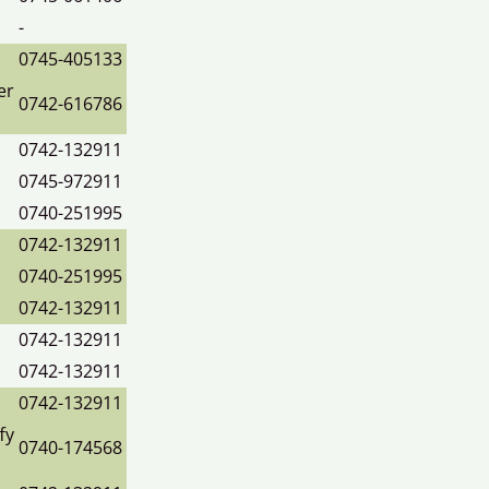
-
0745-405133
er
0742-616786
0742-132911
0745-972911
a
0740-251995
0742-132911
0740-251995
0742-132911
0742-132911
0742-132911
0742-132911
fy
0740-174568