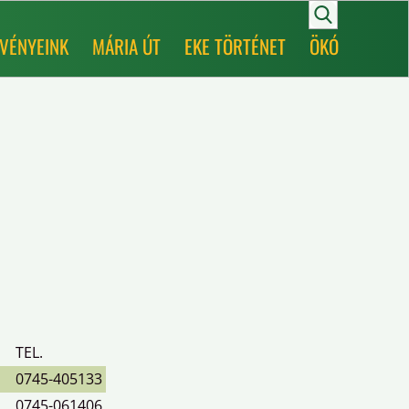
VÉNYEINK
MÁRIA ÚT
EKE TÖRTÉNET
ÖKÓ
TEL.
0745-405133
0745-061406