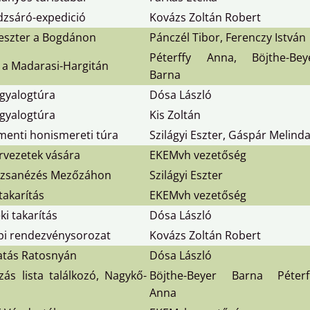
dzsáró-expedició
Kovázs Zoltán Robert
veszter a Bogdánon
Pánczél Tibor, Ferenczy István
Péterffy Anna, Böjthe-Bey
 a Madarasi-Hargitán
Barna
 gyalogtúra
Dósa László
 gyalogtúra
Kis Zoltán
menti honismereti túra
Szilágyi Eszter, Gáspár Melind
ervezetek vására
EKEMvh vezetőség
ózsanézés Mezőzáhon
Szilágyi Eszter
takarítás
EKEMvh vezetőség
ki takarítás
Dósa László
i rendezvénysorozat
Kovázs Zoltán Robert
atás Ratosnyán
Dósa László
ázás lista találkozó, Nagykő-
Böjthe-Beyer Barna Péterf
Anna