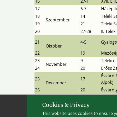
16
27-1
XVII. E
17
6-7
Házépít
18
14
Teleki 
Szeptember
19
21
Teleki 
20
27-28
II. Tele
21
4-5
Gyalogt
Október
22
19
Mezőség
23
9
Telekre
November
24
20
Erőss Z
Évzáró ö
25
17
Alpok)
December
26
20
Évzáró g
Cookies & Privacy
This website uses cookies to ensure y