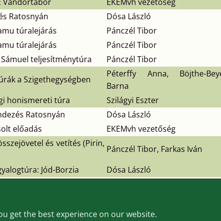
KE Vándortábor
EKEMvh vezetőség
és Ratosnyán
Dósa László
Samu túralejárás
Pánczél Tibor
Samu túralejárás
Pánczél Tibor
ki Sámuel teljesítménytúra
Pánczél Tibor
Péterffy Anna, Böjthe-Bey
úrák a Szigethegységben
Barna
i honismereti túra
Szilágyi Eszter
ndezés Ratosnyán
Dósa László
solt előadás
EKEMvh vezetőség
sszejövetel és vetítés (Pirin,
Pánczél Tibor, Farkas Iván
yalogtúra: Jód-Borzia
Dósa László
2005-2025 ©
ekeMVH
&
BBB
ou get the best experience on our website.