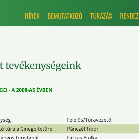
HÍREK
BEMUTATKOZÓ
TÚRÁZÁS
RENDEZ
t tevékenységeink
I - A 2008-AS ÉVBEN
nység
Felelős/Túravezető
tó túra a Cinege-tetőre
Pánczél Tibor
nyos turistabál
Farkas Etelka