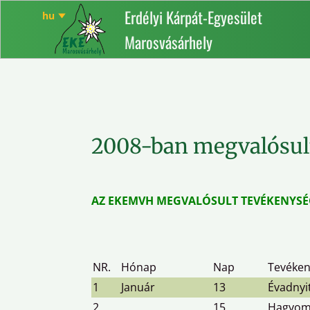
Erdélyi Kárpát-Egyesület
Marosvásárhely
2008-ban megvalósul
AZ EKEMVH
MEGVALÓSULT TEVÉKENYSÉGE
NR.
Hónap
Nap
Tevéke
1
Január
13
Évadnyi
2
15
Hagyomá