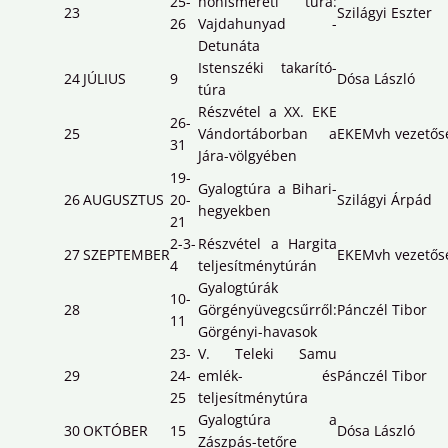
25-
honismereti túra:
23
Szilágyi Eszter
26
Vajdahunyad -
Detunáta
Istenszéki takarító-
24
JÚLIUS
9
Dósa László
túra
Részvétel a XX. EKE
26-
25
Vándortáborban a
EKEMvh vezetős
31
Jára-völgyében
19-
Gyalogtúra a Bihari-
26
AUGUSZTUS
20-
Szilágyi Árpád
hegyekben
21
2-3-
Részvétel a Hargita
27
SZEPTEMBER
EKEMvh vezetős
4
teljesítménytúrán
Gyalogtúrák
10-
28
Görgényüvegcsűrről:
Pánczél Tibor
11
Görgényi-havasok
23-
V. Teleki Samu
29
24-
emlék- és
Pánczél Tibor
25
teljesítménytúra
Gyalogtúra a
30
OKTÓBER
15
Dósa László
Zászpás-tetőre