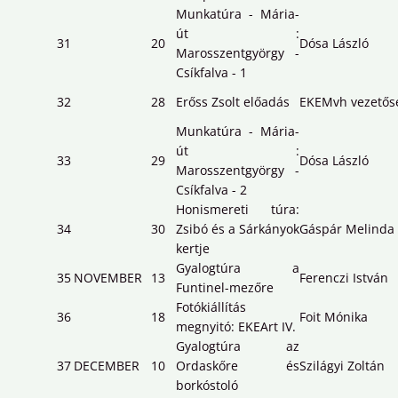
Munkatúra - Mária-
út :
31
20
Dósa László
Marosszentgyörgy -
Csíkfalva - 1
32
28
Erőss Zsolt előadás
EKEMvh vezetős
Munkatúra - Mária-
út :
33
29
Dósa László
Marosszentgyörgy -
Csíkfalva - 2
Honismereti túra:
34
30
Zsibó és a Sárkányok
Gáspár Melinda
kertje
Gyalogtúra a
35
NOVEMBER
13
Ferenczi István
Funtinel-mezőre
Fotókiállítás
36
18
Foit Mónika
megnyitó: EKEArt IV.
Gyalogtúra az
37
DECEMBER
10
Ordaskőre és
Szilágyi Zoltán
borkóstoló