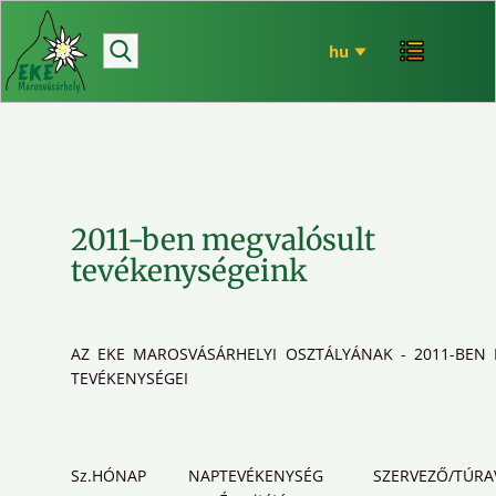
hírek
bemutatkozó
túrázás
rendezvényeink
mária út
2011-ben megvalósult
EKE történet
tevékenységeink
ökó
AZ EKE MAROSVÁSÁRHELYI OSZTÁLYÁNAK - 2011-BEN
TEVÉKENYSÉGEI
Sz.
HÓNAP
NAP
TEVÉKENYSÉG
SZERVEZŐ/TÚRA