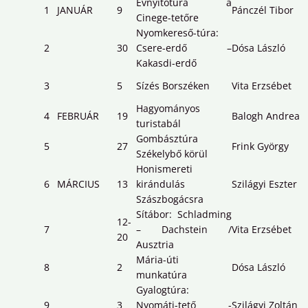
Évnyitótúra a
1
JANUÁR
9
Pánczél Tibor
Cinege-tetőre
Nyomkereső-túra:
2
30
Csere-erdő –
Dósa László
Kakasdi-erdő
3
5
Sízés Borszéken
Vita Erzsébet
Hagyományos
4
FEBRUÁR
19
Balogh Andrea
turistabál
Gombásztúra
5
27
Frink György
Székelybő körül
Honismereti
6
MÁRCIUS
13
kirándulás
Szilágyi Eszter
Szászbogácsra
Sítábor: Schladming
12-
7
– Dachstein /
Vita Erzsébet
20
Ausztria
Mária-úti
8
2
Dósa László
munkatúra
Gyalogtúra:
9
3
Nyomáti-tető -
Szilágyi Zoltán