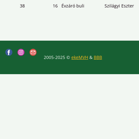
38
16
Évzáró buli
Szilágyi Eszter
2005-2025 ©
ekeMVH
&
BBB