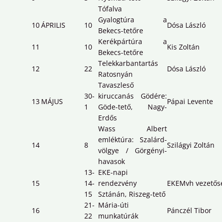
Tófalva
Gyalogtúra a
10
ÁPRILIS
10
Dósa László
Bekecs-tetőre
Kerékpártúra a
11
10
Kis Zoltán
Bekecs-tetőre
Telekkarbantartás
12
22
Dósa László
Ratosnyán
Tavaszleső
30-
kiruccanás Gödére:
13
MÁJUS
Pápai Levente
1
Göde-tető, Nagy-
Erdős
Wass Albert
emléktúra: Szalárd-
14
8
Szilágyi Zoltán
völgye / Görgényi-
havasok
13-
EKE-napi
15
14-
rendezvény
EKEMvh vezetős
15
Sztánán, Riszeg-tető
21-
Mária-úti
16
Pánczél Tibor
22
munkatúrák