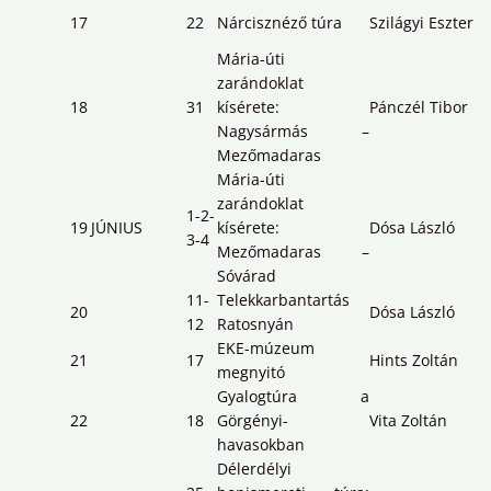
17
22
Nárcisznéző túra
Szilágyi Eszter
Mária-úti
zarándoklat
18
31
kísérete:
Pánczél Tibor
Nagysármás –
Mezőmadaras
Mária-úti
zarándoklat
1-2-
19
JÚNIUS
kísérete:
Dósa László
3-4
Mezőmadaras –
Sóvárad
11-
Telekkarbantartás
20
Dósa László
12
Ratosnyán
EKE-múzeum
21
17
Hints Zoltán
megnyitó
Gyalogtúra a
22
18
Görgényi-
Vita Zoltán
havasokban
Délerdélyi