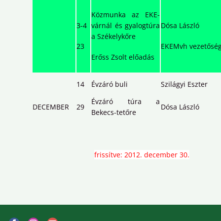
Közmunka az EKE-
3-4
várnál és gyalogtúra
Dósa László
a Székelykőre
23
EKEMvh vezetősé
Erőss Zsolt előadás
14
Évzáró buli
Szilágyi Eszter
Évzáró túra a
DECEMBER
29
Dósa László
Bekecs-tetőre
frissítve: 2012. december 30.