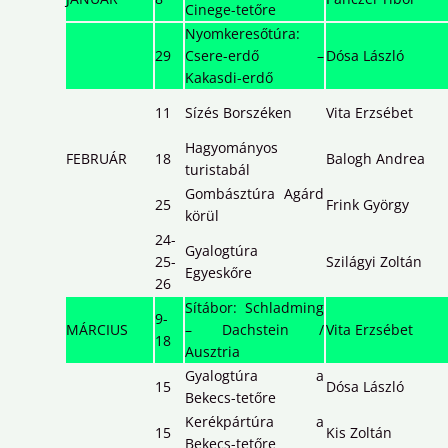
Cinege-tetőre
Nyomkeresőtúra:
29
Csere-erdő –
Dósa László
Kakasdi-erdő
11
Sízés Borszéken
Vita Erzsébet
Hagyományos
FEBRUÁR
18
Balogh Andrea
turistabál
Gombásztúra Agárd
25
Frink György
körül
24-
Gyalogtúra
25-
Szilágyi Zoltán
Egyeskőre
26
Sítábor: Schladming
9-
MÁRCIUS
– Dachstein /
Vita Erzsébet
18
Ausztria
Gyalogtúra a
15
Dósa László
Bekecs-tetőre
Kerékpártúra a
15
Kis Zoltán
Bekecs-tetőre