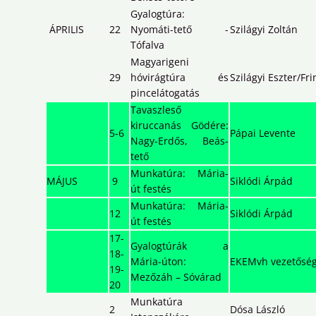
Gyalogtúra:
ÁPRILIS
22
Nyomáti-tető -
Szilágyi Zoltán
Tófalva
Magyarigeni
29
hóvirágtúra és
Szilágyi Eszter/Fri
pincelátogatás
Tavaszleső
kiruccanás Gödére:
5-6
Pápai Levente
Nagy-Erdős, Beás-
tető
Munkatúra: Mária-
MÁJUS
9
Siklódi Árpád
út festés
Munkatúra: Mária-
12
Siklódi Árpád
út festés
17-
Gyalogtúrák a
18-
Mária-úton:
EKEMvh vezetősé
19-
Mezőzáh – Sóvárad
20
Munkatúra
2
Dósa László