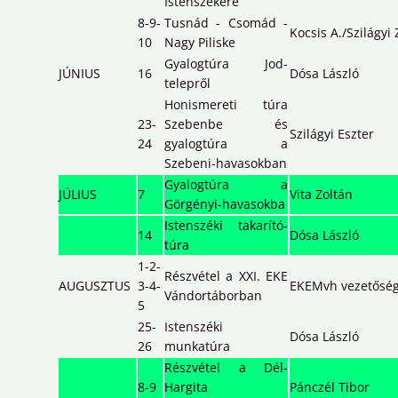
Istenszékére
8-9-
Tusnád - Csomád -
Kocsis A./Szilágyi 
10
Nagy Piliske
Gyalogtúra Jod-
JÚNIUS
16
Dósa László
telepről
Honismereti túra
23-
Szebenbe és
Szilágyi Eszter
24
gyalogtúra a
Szebeni-havasokban
Gyalogtúra a
JÚLIUS
7
Vita Zoltán
Görgényi-havasokba
Istenszéki takarító-
14
Dósa László
túra
1-2-
Részvétel a XXI. EKE
AUGUSZTUS
3-4-
EKEMvh vezetősé
Vándortáborban
5
25-
Istenszéki
Dósa László
26
munkatúra
Részvétel a Dél-
8-9
Hargita
Pánczél Tibor