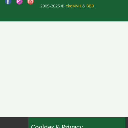
2005-2025 ©
ekeMVH
&
BBB
Cookies & Privacy