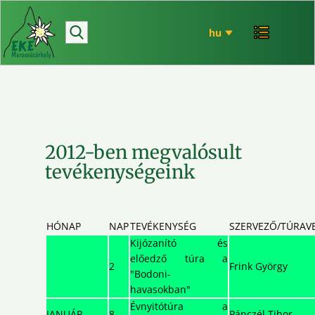
hírek
bemutatkozó
túrázás
rendezvényeink
mária út
2012-ben megvalósult
EKE történet
tevékenységeink
ökó
HÓNAP
NAP
TEVÉKENYSÉG
SZERVEZŐ/TÚRAV
Kijózanító és
előedző túra a
2
Frink György
"Bodoni-
havasokban"
Évnyitótúra a
JANUÁR
8
Pánczél Tibor