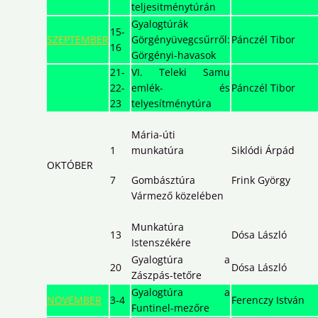
teljesitménytúrán
Gyalogtúrák
15-
SZEPTEMBER
Görgényüvegcsűrről:
Pánczél Tibor
16
Görgényi-havasok
21-
VI. Teleki Samu
22-
emlék- és
Pánczél Tibor
23
telyesítménytúra
Mária-úti
1
munkatúra
Siklódi Árpád
OKTÓBER
7
Gombásztúra
Frink György
Vármező közelében
Munkatúra
13
Dósa László
Istenszékére
Gyalogtúra a
20
Dósa László
Zászpás-tetőre
Gyalogtúra a
NOVEMBER
3-4
Ferenczy István
Funtinel-mezőre