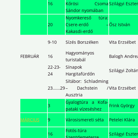
16
Kőrösi Csoma
Szilágyi Eszte
Sándor nyomában
Nyomkereső túra:
20
Csere-erdő –
Ősz István
Kakasdi-erdő
9-10
Sízés Borszéken
Vita Erzsébet
Hagyományos
FEBRUÁR
16
Balogh Andre
turistabál
22-23-
Sínapok
Szilágyi Zoltá
24
Hargitafürdőn
Sítábor: Schladming
23......29
– Dachstein /
Vita Erzsébet
Ausztria
Gyalogtúra a Kofa-
3
Frink György
pataki vízeséshez
MÁRCIUS
9
Városismereti séta
Petelei Klára
Fotós-túra
16
Szilágyi Eszte
Szentdemeterre