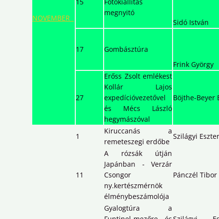
15
Fotókiállítás
megnyitó
NOVEMBER
Sidó István
17
Gombásztúra
Frink György
Erőss Zsolt emlékest
Kollár Lajos
27
expedícióvezetővel
Böjthe-Beyer 
és Mécs László
hegymászóval
Kiruccanás a
1
Szilágyi Eszte
remeteszegi erdőbe
A rózsák útján
Japánban - Verzár
11
Csongor
Pánczél Tibor
ny.kertészmérnök
élménybeszámolója
Gyalogtúra a
Funtinel-mezőre és
Szilágyi Es