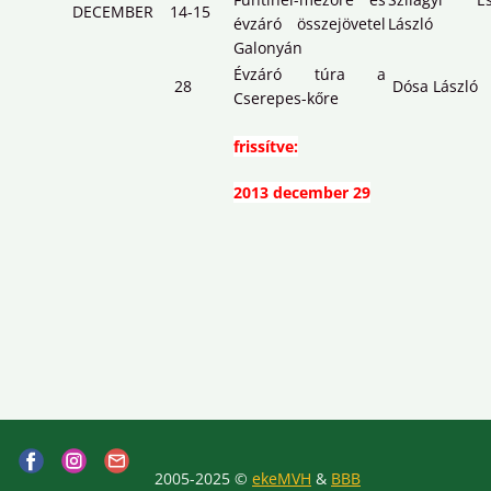
DECEMBER
14-15
évzáró összejövetel
László
Galonyán
Évzáró túra a
28
Dósa László
Cserepes-kőre
frissítve:
2013 december 29
2005-2025 ©
ekeMVH
&
BBB