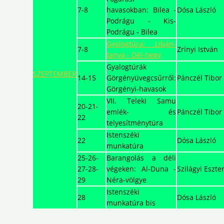
7-8
havasokban: Bilea -
Dósa László
Podrágu - Kis-
Podrágu - Bilea
Gyalogtúra: Libán-
7-8
Zrínyi István
tanya - Dél-hegy
Gyalogtúrák
SZEPTEMBER
14-15
Görgényüvegcsűrről:
Pánczél Tibor
Görgényi-havasok
VII. Teleki Samu
20-21-
emlék- és
Pánczél Tibor
22
telyesítménytúra
Istenszéki
22
Dósa László
munkatúra
25-26-
Barangolás a déli
27-28-
végeken: Al-Duna -
Szilágyi Eszte
29
Néra-völgye
Istenszéki
28
Dósa László
munkatúra bis