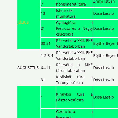
Zrínyi István
7
honismereti túra
Istenszéki
13
Dósa László
munkatúra
JÚLIUS
Gyalogtúra a
21
Pietrosz és a Negoj
Dósa László
csúcsokra
Részvétel a XXII. EKE
30-31
Böjthe-Beyer 
Vándortáborban
Részvétel a XXII. EKE
1-2-3-4
Böjthe-Beyer 
Vándortáborban
Részvétel a MKE
AUGUSZTUS
6...11
Dósa László
tátrai táborában
Királykői túra a
31
Dósa László
Torony-csúcsra
Királykői túra a
1
Dósa László
Pásztor-csúcsra
Gerinctúra a
Fogarasi-