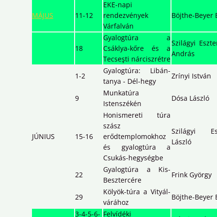
EKE-napi
MÁJUS
11-12
rendezvények
Böjthe-Beyer 
Várfalván
Gyalogtúra a
Szilágyi Eszte
18
Csáklya-kőre és a
András
Tecseşti nárciszrétre
Gyalogtúra: Libán-
1-2
Zrínyi István
tanya - Dél-hegy
Munkatúra
9
Dósa László
Istenszékén
Honismereti túra
szász
Szilágyi Es
JÚNIUS
15-16
erődtemplomokhoz
László
és gyalogtúra a
Csukás-hegységbe
Gyalogtúra a Kis-
22
Frink György
Besztercére
Kölyök-túra a Vityál-
29
Böjthe-Beyer 
várához
3-4-5-6-
Felvídéki