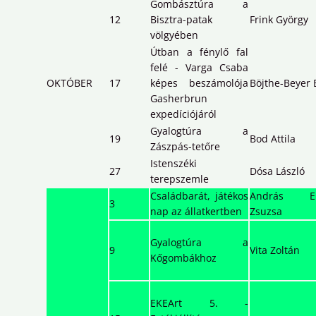
Gombásztúra a
12
Bisztra-patak
Frink György
völgyében
Útban a fénylő fal
felé - Varga Csaba
OKTÓBER
17
képes beszámolója
Böjthe-Beyer 
Gasherbrun
expedíciójáról
Gyalogtúra a
19
Bod Attila
Zászpás-tetőre
Istenszéki
27
Dósa László
terepszemle
Családbarát, játékos
András Eri
3
nap az állatkertben
Zsuzsa
Gyalogtúra a
9
Vita Zoltán
Kőgombákhoz
EKEArt 5. -