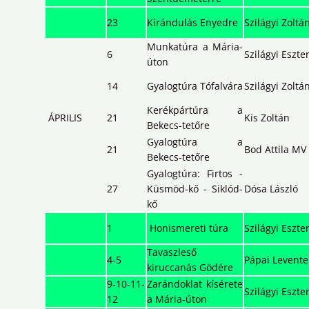
23
Kirándulás Enyedre
Szilágyi Zoltá
Munkatúra a Mária-
6
Szilágyi Eszte
úton
14
Gyalogtúra Tófalvára
Szilágyi Zoltá
Kerékpártúra a
ÁPRILIS
21
Kis Zoltán
Bekecs-tetőre
Gyalogtúra a
21
Bod Attila MV
Bekecs-tetőre
Gyalogtúra: Firtos -
27
Küsmöd-kő - Siklód-
Dósa László
kő
1
Honismereti túra
Szilágyi Eszte
Tavaszleső
4-5
Pápai Levente
kiruccanás Gödére
9-10-11-
Zarándoklat kísérete
Szilágyi Eszte
12
a Mária-úton