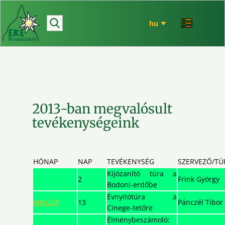
hírek
bemutatkozó
túrázás
rendezvényeink
mária út
2013-ban megvalósult
EKE történet
tevékenységeink
ökó
HÓNAP
NAP
TEVÉKENYSÉG
SZERVEZŐ/TÚ
Kijózanító túra a
2
Frink György
Bodoni-erdőbe
Évnyitótúra a
JANUÁR
13
Pánczél Tibor
Cinege-tetőre
Élménybeszámoló: