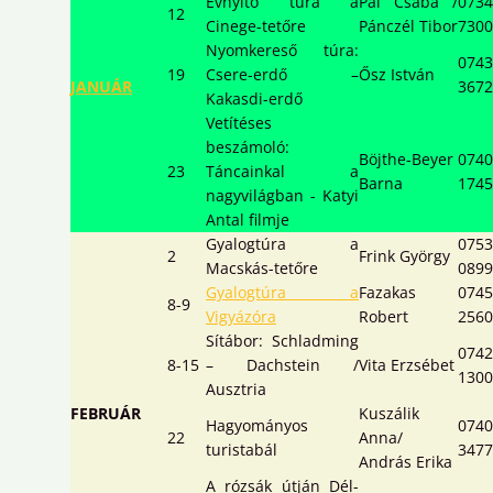
Évnyitó túra a
Pál Csaba /
0734
12
Cinege-tetőre
Pánczél Tibor
7300
Nyomkereső túra:
0743
19
Csere-erdő –
Ősz István
JANUÁR
3672
Kakasdi-erdő
Vetítéses
beszámoló:
Böjthe-Beyer
0740
23
Táncainkal a
Barna
1745
nagyvilágban - Katyi
Antal filmje
Gyalogtúra a
0753
2
Frink György
Macskás-tetőre
0899
Gyalogtúra a
Fazakas
0745
8-9
Vigyázóra
Robert
2560
Sítábor: Schladming
0742
8-15
– Dachstein /
Vita Erzsébet
1300
Ausztria
FEBRUÁR
Kuszálik
Hagyományos
0740
22
Anna/
turistabál
3477
András Erika
A rózsák útján Dél-