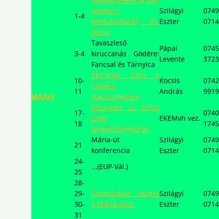
végeken:
Szilágyi
0749
1-4
Herkulesfürdő, Al-
Eszter
0714
Duna
Tavaszleső
Pápai
0745
3-4
kiruccanás Gödére:
Levente
3723
Fancsal és Tárnyica
EKE-napi túra a
10-
Kocsis
0742
Tecsest
11
András
9919
MÁJUS
nárciszmezőre
Részvétel az Erőss
17-
0740
Zsolt
EKEMvh vez.
18
1745
teljesítménytúrán
Mária-út
Szilágyi
0749
21
konferencia
Eszter
0714
24-
...(EUP-Vál.)
25
28-
29-
Zarándoklat kíséret
Szilágyi
0749
30-
a Mária-úton
Eszter
0714
31