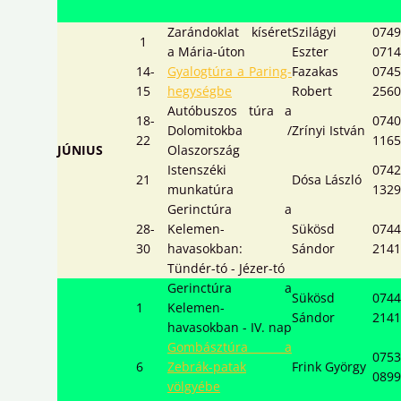
Zarándoklat kíséret
Szilágyi
0749
1
a Mária-úton
Eszter
0714
14-
Gyalogtúra a Paring-
Fazakas
0745
15
hegységbe
Robert
2560
Autóbuszos túra a
18-
0740
Dolomitokba /
Zrínyi István
22
1165
JÚNIUS
Olaszország
Istenszéki
0742
21
Dósa László
munkatúra
1329
Gerinctúra a
28-
Kelemen-
Sükösd
0744
30
havasokban:
Sándor
2141
Tündér-tó - Jézer-tó
Gerinctúra a
Sükösd
0744
1
Kelemen-
Sándor
2141
havasokban - IV. nap
Gombásztúra a
0753
6
Zebrák-patak
Frink György
0899
völgyébe