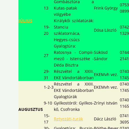
Gombásztúra a
0753
13
Kutas-patak
Frink György
0899
völgyébe
JÚLIUS
Királykői sziklatúrák:
19-
Stanciu
0742
Dósa László
20
sziklatornáca,
1329
Hegyes-csúcs
Gyalogtúra:
Ratosnya - Compii-
Sükösd
0744
27
mező - Istenszéke -
Sándor
2141
Déda Bisztra
29-
Részvétel a XXIII.
0740
EKEMvh vez.
31
EKE Vándortáborban
174
Részvétel a XXIII.
0740
1-2-3
EKEMvh vez.
EKE Vándortáborban
174
Gyalogtúrák
0740
9-10
Gyilkostóról: Gyilkos-
Zrínyi István
1165
AUGUSZTUS
kő, Csofronka
15-
0741
Retyezáti-turák
Dácz László
17
3695
30-
Gyalogtúra: Bucsin-
Böjthe-Beyer
0740