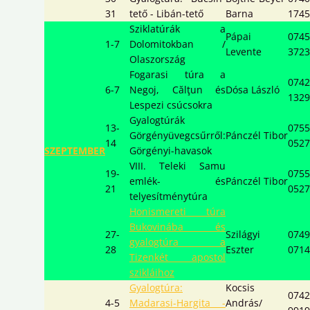
31
tető - Libán-tető
Barna
1745
Sziklatúrák a
Pápai
0745
1-7
Dolomitokban /
Levente
3723
Olaszország
Fogarasi túra a
0742
6-7
Negoj, Călţun és
Dósa László
1329
Lespezi csúcsokra
Gyalogtúrák
13-
0755
Görgényüvegcsűrről:
Pánczél Tibor
14
0527
SZEPTEMBER
Görgényi-havasok
VIII. Teleki Samu
19-
0755
emlék- és
Pánczél Tibor
21
0527
telyesítménytúra
Honismereti túra
Bukovinába és
27-
Szilágyi
0749
gyalogtúra a
28
Eszter
0714
Tizenkét apostol
szikláihoz
Gyalogtúra:
Kocsis
0742
4-5
Madarasi-Hargita -
András/