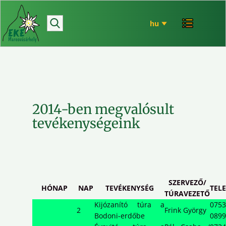
hírek
bemutatkozó
túrázás
rendezvényeink
mária út
2014-ben megvalósult
EKE történet
tevékenységeink
ökó
SZERVEZŐ/
HÓNAP
NAP
TEVÉKENYSÉG
TEL
TÚRAVEZETŐ
Kijózanító túra a
0753
2
Frink György
Bodoni-erdőbe
0899