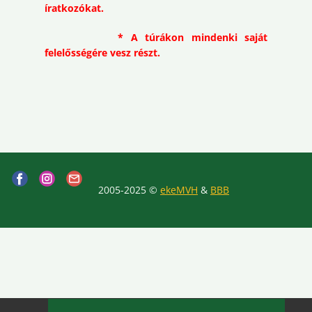
íratkozókat.
* A túrákon mindenki saját
felelősségére vesz részt.
2005-2025 ©
ekeMVH
&
BBB