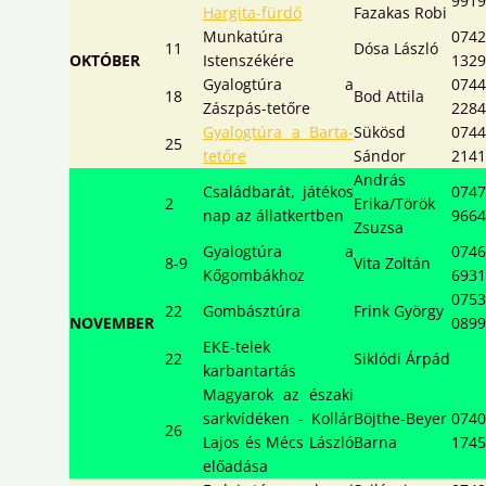
9919
Hargita-fürdő
Fazakas Robi
Munkatúra
0742
11
Dósa László
OKTÓBER
Istenszékére
1329
Gyalogtúra a
0744
18
Bod Attila
Zászpás-tetőre
2284
Gyalogtúra a Barta-
Sükösd
0744
25
tetőre
Sándor
2141
András
Családbarát, játékos
0747
2
Erika/Török
nap az állatkertben
9664
Zsuzsa
Gyalogtúra a
0746
8-9
Vita Zoltán
Kőgombákhoz
6931
0753
22
Gombásztúra
Frink György
NOVEMBER
0899
EKE-telek
22
Siklódi Árpád
karbantartás
Magyarok az északi
sarkvídéken - Kollár
Böjthe-Beyer
0740
26
Lajos és Mécs László
Barna
1745
előadása