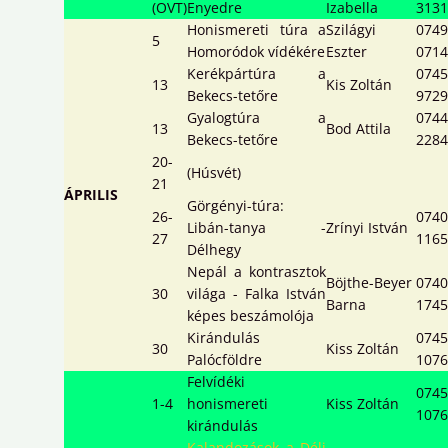
(OVT)
Enyedre
Izabella
3131
Honismereti túra a
Szilágyi
0749
5
Homoródok vídékére
Eszter
0714
Kerékpártúra a
0745
13
Kis Zoltán
Bekecs-tetőre
9729
Gyalogtúra a
0744
13
Bod Attila
Bekecs-tetőre
2284
20-
(Húsvét)
21
ÁPRILIS
Görgényi-túra:
26-
0740
Libán-tanya -
Zrínyi István
27
1165
Délhegy
Nepál a kontrasztok
Böjthe-Beyer
0740
30
világa - Falka István
Barna
1745
képes beszámolója
Kirándulás
0745
30
Kiss Zoltán
Palócföldre
1076
Felvídéki
0745
1-4
honismereti
Kiss Zoltán
1076
kirándulás
Kalandozások a Déli