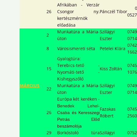
Afrikában - Verzár
07
26
Csongor ny.
Pánczél Tibor
0527
kertészmérnök
előadása
Munkatúra a Mária-
Szilágyi
0749
2
úton
Eszter
0714
0742
8
Városismereti séta
Petelei Klára
1662
Gyalogtúra:
Terebics-tető -
0745
15
Kiss Zoltán
Nyomáti-tető -
1076
Kishegyszőlő
MÁRCIUS
Munkatúra a Mária-
Szilágyi
0749
22
úton
Eszter
0714
Európa két keréken -
Benedek Lehel-
Fazakas
0745
26
Csaba
és
Keresszegi
Róbert
2560
Petrás Előd
beszámolója
29
Borkóstoló túra
Szilágyi
0752