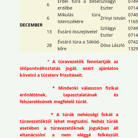
Erdei túra a besei
Szilágyi
0749
6
erdőbe
Eszter
071
Mikulás túra
0740
6
Zrínyi István
Istenszékére
1165
DECEMBER
Szilágyi
0749
13
Évzáró összejövetel
Eszter
0714
Évzáró túra a Siklód-
0742
28
Dósa László
kőre
1329
*
A túravezetők fenntartják az
időpontváltoztatás jogát, ezért ajánlatos
követni a túraterv frissítéseit.
* Mindenki válasszon fizikai
erőnlétének, tapasztalatának és
felszerelésének megfelelő túrát.
* A túrák nehézségi fokát a
túravezetőktől lehet megtudni. Nehéz túrák
esetében a túravezetőknek jogukban áll
eltanácsolni a nem eléggé felkészült