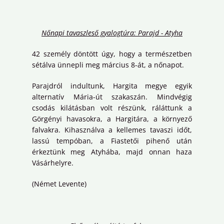
Nőnapi tavaszleső gyalogtúra: Parajd - Atyha
42 személy döntött úgy, hogy a természetben
sétálva ünnepli meg március 8-át, a nőnapot.
Parajdról indultunk, Hargita megye egyik
alternatív Mária-út szakaszán. Mindvégig
csodás kilátásban volt részünk, ráláttunk a
Görgényi havasokra, a Hargitára, a környező
falvakra. Kihasználva a kellemes tavaszi időt,
lassú tempóban, a Fiastetői pihenő után
érkeztünk meg Atyhába, majd onnan haza
Vásárhelyre.
(Német Levente)