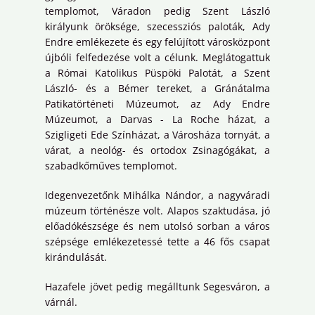
templomot, Váradon pedig Szent László
királyunk öröksége, szecessziós paloták, Ady
Endre emlékezete és egy felújított városközpont
újbóli felfedezése volt a célunk. Meglátogattuk
a Római Katolikus Püspöki Palotát, a Szent
László- és a Bémer tereket, a Gránátalma
Patikatörténeti Múzeumot, az Ady Endre
Múzeumot, a Darvas - La Roche házat, a
Szigligeti Ede Színházat, a Városháza tornyát, a
várat, a neológ- és ortodox Zsinagógákat, a
szabadkőműves templomot.
Idegenvezetőnk Mihálka Nándor, a nagyváradi
múzeum történésze volt. Alapos szaktudása, jó
előadókészsége és nem utolsó sorban a város
szépsége emlékezetessé tette a 46 fős csapat
kirándulását.
Hazafele jövet pedig megálltunk Segesváron, a
várnál.