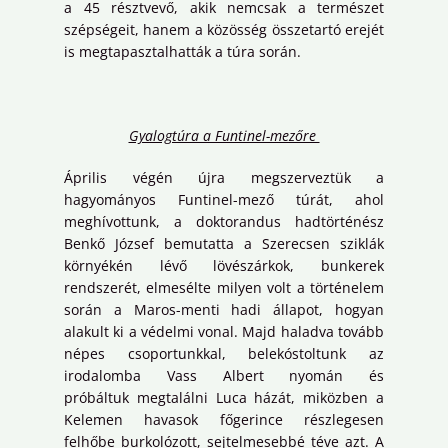
a 45 résztvevő, akik nemcsak a természet
szépségeit, hanem a közösség összetartó erejét
is megtapasztalhatták a túra során.
Gyalogtúra a Funtinel-mezőre
Április végén újra megszerveztük a
hagyományos Funtinel-mező túrát, ahol
meghívottunk, a doktorandus hadtörténész
Benkő József bemutatta a Szerecsen sziklák
környékén lévő lövészárkok, bunkerek
rendszerét, elmesélte milyen volt a történelem
során a Maros-menti hadi állapot, hogyan
alakult ki a védelmi vonal. Majd haladva tovább
népes csoportunkkal, belekóstoltunk az
irodalomba Vass Albert nyomán és
próbáltuk megtalálni Luca házát, miközben a
Kelemen havasok főgerince részlegesen
felhőbe burkolózott, sejtelmesebbé téve azt. A