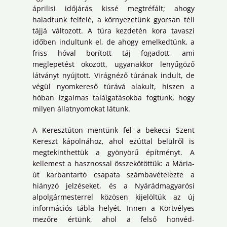
áprilisi időjárás kissé megtréfált; ahogy
haladtunk felfelé, a környezetünk gyorsan téli
tájjá változott. A túra kezdetén kora tavaszi
időben indultunk el, de ahogy emelkedtünk, a
friss hóval borított táj fogadott, ami
meglepetést okozott, ugyanakkor lenyűgöző
látványt nyújtott. Virágnéző túrának indult, de
végül nyomkereső túrává alakult, hiszen a
hóban izgalmas találgatásokba fogtunk, hogy
milyen állatnyomokat látunk.
A Keresztúton mentünk fel a bekecsi Szent
Kereszt kápolnához, ahol ezúttal belülről is
megtekinthettük a gyönyörű építményt. A
kellemest a hasznossal összekötöttük: a Mária-
út karbantartó csapata számbavételezte a
hiányzó jelzéseket, és a Nyárádmagyarósi
alpolgármesterrel közösen kijelöltük az új
információs tábla helyét. Innen a Körtvélyes
mezőre értünk, ahol a felső honvéd-