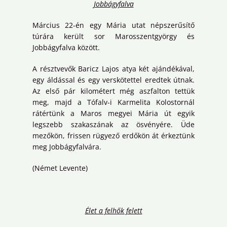
Jobbágyfalva
Március 22-én egy Mária utat népszerűsítő
túrára került sor Marosszentgyörgy és
Jobbágyfalva között.
A résztvevők Baricz Lajos atya két ajándékával,
egy áldással és egy verskötettel eredtek útnak.
Az első pár kilométert még aszfalton tettük
meg, majd a Tófalv-i Karmelita Kolostornál
rátértünk a Maros megyei Mária út egyik
legszebb szakaszának az ösvényére. Üde
mezőkön, frissen rügyező erdőkön át érkeztünk
meg Jobbágyfalvára.
(Német Levente)
Élet a felhők felett