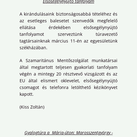
Elsősegélynyújtó tanfolyam
A kirándulásaink biztonságosabbá tételéhez és
az esetleges balesetet szenvedők megfelelő
ellátása érdekében elsősegélynyújtó
tanfolyamot szerveztünk túravezető
tagtársainknak március 11-én az egyesületünk
székházában.
A Szamaritánus Mentőszolgálat munkatársai
által megtartott teljesen gyakorlati tanfolyam
végén a mintegy 20 résztvevő vizsgázott és az
EU által elismert oklevelet, elsősegélynyújtó
csomagot és telefonra letölthető kézikönyvet
kapott.
(Kiss Zoltán)
Gyalogtúra a Mária-úton: Marosszentgyörgy -