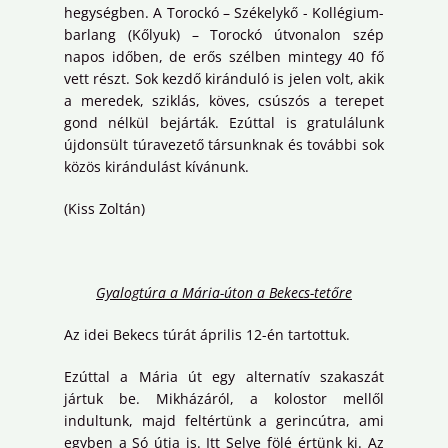
hegységben. A Torockó – Székelykő - Kollégium-
barlang (Kőlyuk) – Torockó útvonalon szép
napos időben, de erős szélben mintegy 40 fő
vett részt. Sok kezdő kiránduló is jelen volt, akik
a meredek, sziklás, köves, csúszós a terepet
gond nélkül bejárták. Ezúttal is gratulálunk
újdonsült túravezető társunknak és további sok
közös kirándulást kívánunk.
(Kiss Zoltán)
Gyalogtúra a Mária-úton a Bekecs-tetőre
Az idei Bekecs túrát április 12-én tartottuk.
Ezúttal a Mária út egy alternatív szakaszát
jártuk be. Mikházáról, a kolostor mellől
indultunk, majd feltértünk a gerincútra, ami
egyben a Só útja is. Itt Selye fölé értünk ki. Az