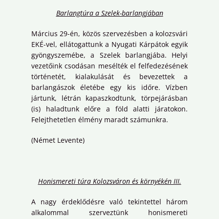
Barlangtúra a Szelek-barlangjában
Március 29-én, közös szervezésben a kolozsvári
EKÉ-vel, ellátogattunk a Nyugati Kárpátok egyik
gyöngyszemébe, a Szelek barlangjába. Helyi
vezetőink csodásan mesélték el felfedezésének
történetét, kialakulását és bevezettek a
barlangászok életébe egy kis időre. Vízben
jártunk, létrán kapaszkodtunk, törpejárásban
(is) haladtunk előre a föld alatti járatokon.
Felejthetetlen élmény maradt számunkra.
(Német Levente)
Honismereti túra Kolozsváron és környékén III.
A nagy érdeklődésre való tekintettel három
alkalommal szerveztünk honismereti