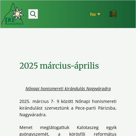
hírek
bemutatkozó
túrázás
rendezvényeink
mária út
2025 március-április
EKE történet
ökó
Nőnapi honismereti kirándulás Nagyváradra
2025. március 7- 9 között Nőnapi honismereti
kirándulást szerveztünk a Pece-parti Párizsba,
Nagyváradra.
Menet meglátogattuk Kalotaszeg egyik
gyöngyszemét, a körösfői református