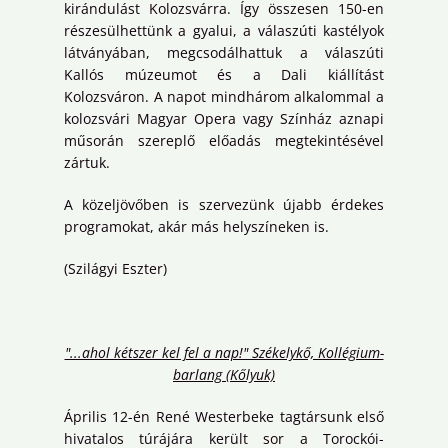
kirándulást Kolozsvárra. Így összesen 150-en
részesülhettünk a gyalui, a válaszúti kastélyok
látványában, megcsodálhattuk a válaszúti
Kallós múzeumot és a Dali kiállítást
Kolozsváron. A napot mindhárom alkalommal a
kolozsvári Magyar Opera vagy Színház aznapi
műsorán szereplő előadás megtekintésével
zártuk.
A közeljövőben is szervezünk újabb érdekes
programokat, akár más helyszíneken is.
(Szilágyi Eszter)
"...ahol kétszer kel fel a nap!" Székelykő, Kollégium-
barlang (Kőlyuk)
Április 12-én René Westerbeke tagtársunk első
hivatalos túrájára került sor a Torockói-