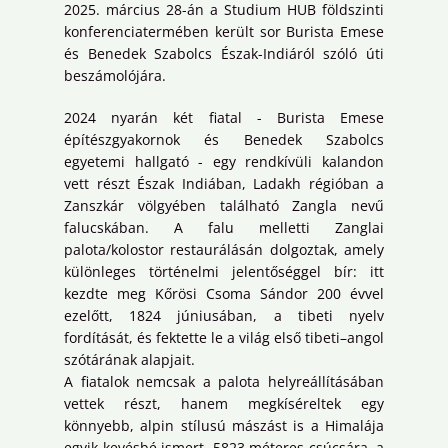
2025. március 28-án a Studium HUB földszinti
konferenciatermében került sor Burista Emese
és Benedek Szabolcs Észak-Indiáról szóló úti
beszámolójára.
2024 nyarán két fiatal - Burista Emese
építészgyakornok és Benedek Szabolcs
egyetemi hallgató - egy rendkívüli kalandon
vett részt Észak Indiában, Ladakh régióban a
Zanszkár völgyében található Zangla nevű
falucskában. A falu melletti Zanglai
palota/kolostor restaurálásán dolgoztak, amely
különleges történelmi jelentőséggel bír: itt
kezdte meg Kőrösi Csoma Sándor 200 évvel
ezelőtt, 1824 júniusában, a tibeti nyelv
fordítását, és fektette le a világ első tibeti–angol
szótárának alapjait.
A fiatalok nemcsak a palota helyreállításában
vettek részt, hanem megkíséreltek egy
könnyebb, alpin stílusú mászást is a Himalája
egyik kevésbé ismert, 5823 méteres csúcsára, a