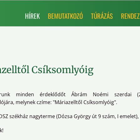
HÍREK
BEMUTATKOZÓ
TÚRÁZÁS
RENDEZ
elltől Csíksomlyóig
várunk minden érdeklődőt Ábrám Noémi szerdai (20
jára, melynek czíme: "Máriazelltől Csíksomlyóig".
DSZ székház nagyterme (Dózsa György út 9 szám, I emelet), 
k!