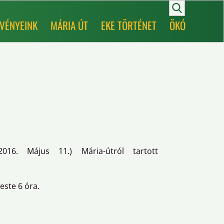
VÉNYEINK
MÁRIA ÚT
EKE TÖRTÉNET
ÖKÓ
16. Május 11.) Mária-útról tartott
este 6 óra.