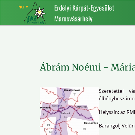
Erdélyi Kárpát-Egyesület
Marosvásárhely
Ábrám Noémi - Máriaz
Szeretettel 
élbénybeszámoló
Helyszín: az RM
Barangolj Velün