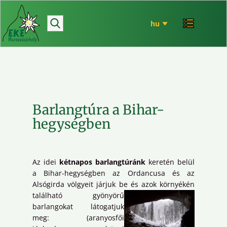
hírek
bemutatkozó
túrázás
rendezvényeink
mária út
Barlangtúra a Bihar-
EKE történet
hegységben
ökó
Az idei
kétnapos barlangtúránk
keretén belül
a Bihar-hegységben az Ordancusa és az
Alsógirda völgyeit járjuk be és azok környékén
talál
ható gyönyörű
barlangokat látogatjuk
meg: (aranyosfői