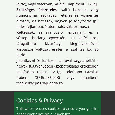
lej/fő), vagy sátorban, kaja pl. napimenű: 12 lej
Szükséges felszerelés:
váltó bakancs vagy
gumicsizma, esőkabát, réteges és vizmentes
öltözet!, kis hátizsák, nagyon jó fényforrás (pl.
ledes fejlámpa), (sátor, hálózsák, primusz)
Költségek:
az aranyosfői jégbarlang és a
vértopi barlang egyenként 10 lej/fő áron
látogatható kizárólag idegenvezetővel.
Kisbuszos változat esetén a szállítás kb. 80
lej/fő
Jelentkezni és iratkozni: autóval vagy anélkül a
helyek függvényében (szobafoglalás érdekében
legkésőbb május 12.-ig), telefonon Fazakas
Róbert (0745-256.028) vagy emailben:
frob[kukac]ms.sapientia.ro
Bar(l)angolj velünk!
Cookies & Privacy
This website uses cookies to ensure you get the
best experience on our website.