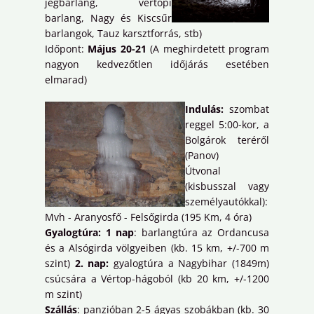
jégbarlang, vértopi
barlang, Nagy és Kiscsűr
barlangok, Tauz karsztforrás, stb)
Időpont:
Május 20-21
(A meghirdetett program
nagyon kedvezőtlen időjárás esetében
elmarad)
Indulás:
szombat
reggel 5:00-kor, a
Bolgárok teréről
(Panov)
Útvonal
(kisbusszal vagy
személyautókkal):
Mvh - Aranyosfő - Felsőgirda (195 Km, 4 óra)
Gyalogtúra: 1 nap
: barlangtúra az Ordancusa
és a Alsógirda völgyeiben (kb. 15 km, +/-700 m
szint)
2. nap:
gyalogtúra a Nagybihar (1849m)
csúcsára a Vértop-hágoból (kb 20 km, +/-1200
m szint)
Szállás
: panzióban 2-5 ágyas szobákban (kb. 30