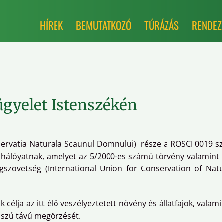
HÍREK
BEMUTATKOZÓ
TÚRÁZÁS
RENDEZ
ügyelet Istenszékén
zervatia Naturala Scaunul Domnului) része a ROSCI 0019 s
 hálóyatnak, amelyet az 5/2000-es számú törvény valamin
gszövetség (International Union for Conservation of Natu
 célja az itt élő veszélyeztetett növény és állatfajok, vala
osszú távú megörzését.