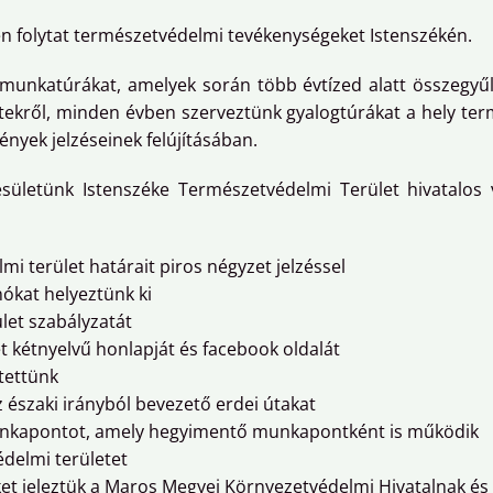
n folytat természetvédelmi tevékenységeket Istenszékén.
munkatúrákat, amelyek során több évtízed alatt összegyűlt
ületekről, minden évben szerveztünk gyalogtúrákat a hely te
ények jelzéseinek felújításában.
sületünk Istenszéke Természetvédelmi Terület hivatalos
mi terület határait piros négyzet jelzéssel
nókat helyeztünk ki
let szabályzatát
t kétnyelvű honlapját és facebook oldalát
tettünk
az északi irányból bevezető erdei útakat
unkapontot, amely hegyimentő munkapontként is működik
delmi területet
ket jeleztük a Maros Megyei Környezetvédelmi Hivatalnak é