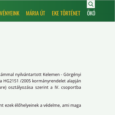
VÉNYEINK
MÁRIA ÚT
EKE TÖRTÉNET
ÖKÓ
zámmal nyilvántartott Kelemen - Görgényi
t a HG2151 /2005 kormányrendelet alapján
re) osztályozása szerint a IV. csoportba
mint ezek élőhelyeinek a védelme, ami maga