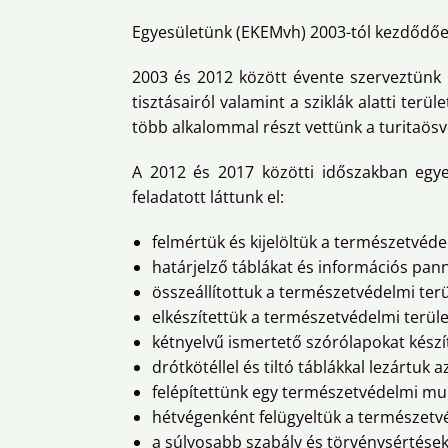
Egyesületünk (EKEMvh) 2003-tól kezdődőe
2003 és 2012 között évente szerveztünk 
tisztásairól valamint a sziklák alatti ter
több alkalommal részt vettünk a turitaösv
A 2012 és 2017 közötti időszakban egye
feladatott láttunk el:
felmértük és kijelöltük a természetvédel
határjelző táblákat és információs pan
összeállítottuk a természetvédelmi terü
elkészítettük a természetvédelmi terüle
kétnyelvű ismertető szórólapokat készí
drótkötéllel és tiltó táblákkal lezártuk 
felépítettünk egy természetvédelmi m
hétvégenként felügyeltük a természetvé
a súlyosabb szabály és törvénysértése