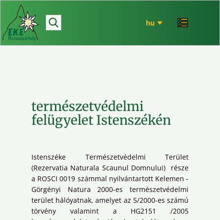
hírek
bemutatkozó
túrázás
rendezvényeink
mária út
természetvédelmi
EKE történet
felügyelet Istenszékén
ökó
Istenszéke Természetvédelmi Terület
(Rezervatia Naturala Scaunul Domnului) része
a ROSCI 0019 számmal nyilvántartott Kelemen -
Görgényi Natura 2000-es természetvédelmi
terület hálóyatnak, amelyet az 5/2000-es számú
törvény valamint a HG2151 /2005