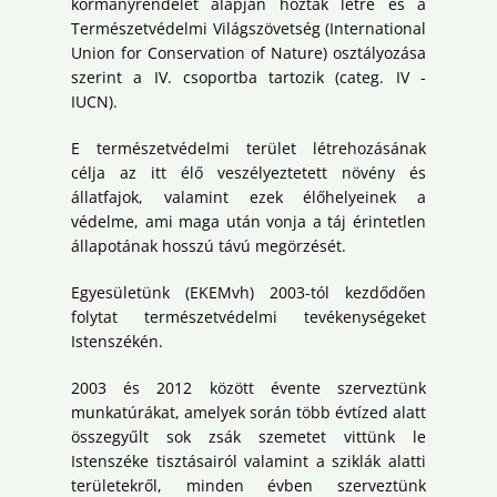
kormányrendelet alapján hoztak létre és a
Természetvédelmi Világszövetség (International
Union for Conservation of Nature) osztályozása
szerint a IV. csoportba tartozik (categ. IV -
IUCN).
E természetvédelmi terület létrehozásának
célja az itt élő veszélyeztetett növény és
állatfajok, valamint ezek élőhelyeinek a
védelme, ami maga után vonja a táj érintetlen
állapotának hosszú távú megörzését.
Egyesületünk (EKEMvh) 2003-tól kezdődően
folytat természetvédelmi tevékenységeket
Istenszékén.
2003 és 2012 között évente szerveztünk
munkatúrákat, amelyek során több évtízed alatt
összegyűlt sok zsák szemetet vittünk le
Istenszéke tisztásairól valamint a sziklák alatti
területekről, minden évben szerveztünk