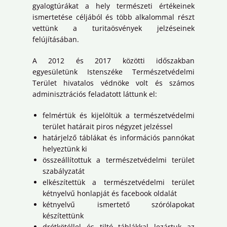
gyalogtúrákat a hely természeti értékeinek
ismertetése céljából és több alkalommal részt
vettünk a turitaösvények jelzéseinek
felújításában.
A 2012 és 2017 közötti időszakban
egyesületünk Istenszéke Természetvédelmi
Terület hivatalos védnöke volt és számos
adminisztrációs feladatott láttunk el:
felmértük és kijelöltük a természetvédelmi
terület határait piros négyzet jelzéssel
határjelző táblákat és információs pannókat
helyeztünk ki
összeállítottuk a természetvédelmi terület
szabályzatát
elkészítettük a természetvédelmi terület
kétnyelvű honlapját és facebook oldalát
kétnyelvű ismertető szórólapokat
készítettünk
drótkötéllel és tiltó táblákkal lezártuk az