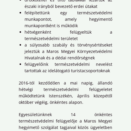
északi irányból bevezető erdei útakat
felépítettünk egy természetvédelmi
munkapontot, amely hegyimentő
munkapontként is működik
hétvégenként felügyeltük a
természetvédelmi területet
a súlyosabb szabály és törvénysértéseket
jeleztük a Maros Megyei Környezetvédelmi
Hivatalnak és a dédai rendőrségnek
felügyelőink természetvédelmi nevelést
tartottak az idelátogató turistacsoportoknak
2016-tól kezdődően a mai napig, állandó
hétvégi természetvédelmi felügyeletet
működtetünk Istenszékén, április közepétől
október végéig, önkéntes alapon.
Egyesületünknek 14 önkéntes
természetvédelmi felügyelője a Maros Megyei
hegyimető szolgálat tagjaival közös ügyeletben