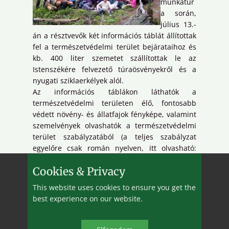
munkatúr
a során,
július 13.-
án a résztvevők két információs táblát állítottak
fel a természetvédelmi terület bejárataihoz és
kb. 400 liter szemetet szállítottak le az
Istenszékére felvezető túraösvényekről és a
nyugati sziklaerkélyek alól.
Az információs táblákon láthatók a
természetvédelmi területen élő, fontosabb
védett növény- és állatfajok fényképe, valamint
szemelvények olvashatók a természetvédelmi
terület szabályzatából (a teljes szabályzat
egyelőre csak román nyelven, itt olvasható:
www.istenszeke.ro
). Fotó: DLaci
Cookies & Privacy
This website uses cookies to ensure you get the
best experience on our website.