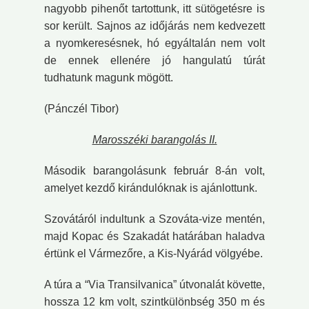
nagyobb pihenőt tartottunk, itt sütögetésre is
sor került. Sajnos az időjárás nem kedvezett
a nyomkeresésnek, hó egyáltalán nem volt
de ennek ellenére jó hangulatú túrát
tudhatunk magunk mögött.
(Pánczél Tibor)
Marosszéki barangolás II.
Második barangolásunk február 8-án volt,
amelyet kezdő kirándulóknak is ajánlottunk.
Szovátáról indultunk a Szováta-vize mentén,
majd Kopac és Szakadát határában haladva
értünk el Vármezőre, a Kis-Nyárád völgyébe.
A túra a “Via Transilvanica” útvonalát követte,
hossza 12 km volt, szintkülönbség 350 m és