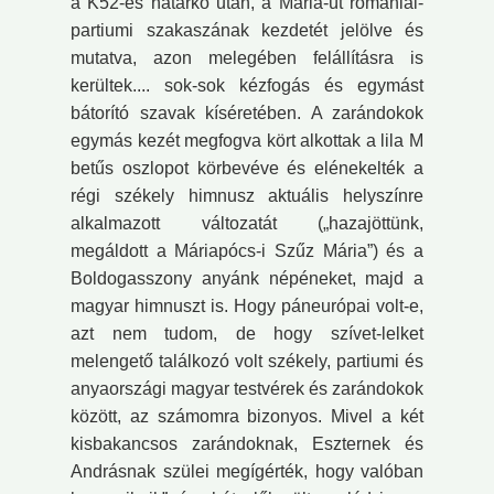
a K52-es határkő után, a Mária-út romániai-
partiumi szakaszának kezdetét jelölve és
mutatva, azon melegében felállításra is
kerültek.... sok-sok kézfogás és egymást
bátorító szavak kíséretében. A zarándokok
egymás kezét megfogva kört alkottak a lila M
betűs oszlopot körbevéve és elénekelték a
régi székely himnusz aktuális helyszínre
alkalmazott változatát („hazajöttünk,
megáldott a Máriapócs-i Szűz Mária”) és a
Boldogasszony anyánk népéneket, majd a
magyar himnuszt is. Hogy páneurópai volt-e,
azt nem tudom, de hogy szívet-lelket
melengető találkozó volt székely, partiumi és
anyaországi magyar testvérek és zarándokok
között, az számomra bizonyos. Mivel a két
kisbakancsos zarándoknak, Eszternek és
Andrásnak szülei megígérték, hogy valóban