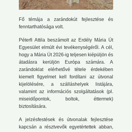
Fő témája a zarándokút fejlesztése és
fenntarthatósága volt.
Péterfi Attila beszámolt az Erdély Mária Út
Egyesület elmúlt évi tevékenységéről. A cél,
hogy a Mária Út 2026-ig teljesen kiépüljön és
átadásra kerüljön Európa számára. A
zarándoklat elérhetővé tétele érdekében
kiemelt figyelmet kell fordítani az útvonal
kijelölésére, a szálláshelyek listájára,
valamint az információs szolgáltatások (pl.
miseidőpontok, boltok, éttermek)
biztosítására.
A jelzésfestések és útvonalak fejlesztése
kapcsán a résztvevők egyetértettek abban,