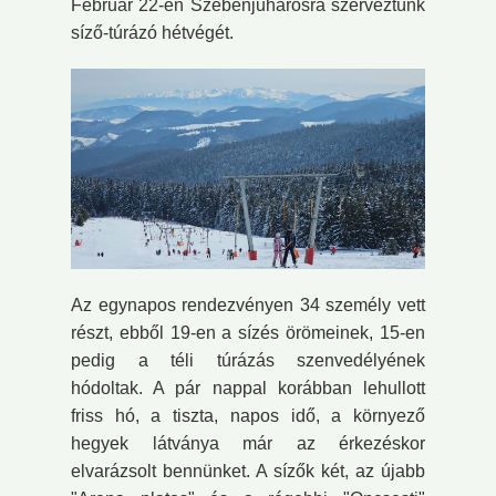
Február 22-én Szebenjuharosra szerveztünk
síző-túrázó hétvégét.
Az egynapos rendezvényen 34 személy vett
részt, ebből 19-en a sízés örömeinek, 15-en
pedig a téli túrázás szenvedélyének
hódoltak. A pár nappal korábban lehullott
friss hó, a tiszta, napos idő, a környező
hegyek látványa már az érkezéskor
elvarázsolt bennünket. A sízők két, az újabb