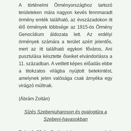
A történelmi Örményországhoz tartozó
területeken mára nagyon kevés fennmaradt
örmény emlék található, az évszázadokon itt
élő örmények többsége az 1915-ös Örmény
Genocídium áldozata lett. Az erdélyi
örmények számára a terület azért jelentős,
mert az itt található egykori főváros, Ani
pusztulása késztette őseiket elvándorlásra a
11. században. A vetített képes előadás ebbe
a titokzatos világba nyújtott betekintést,
amelynek jelen valósága csak árnyéka egy
virágzó múltnak.
(Ábrám Zoltán)
Sízés Szebenjuharoson és gyalogtúra a
Szebeni-havasokban