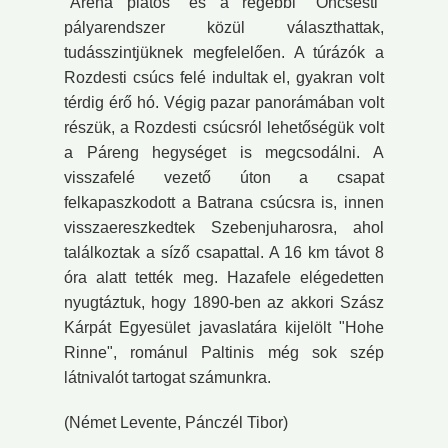
"Arena platos" és a régebbi "Oncsesti"
pályarendszer közül választhattak,
tudásszintjüknek megfelelően. A túrázók a
Rozdesti csúcs felé indultak el, gyakran volt
térdig érő hó. Végig pazar panorámában volt
részük, a Rozdesti csúcsról lehetőségük volt
a Páreng hegységet is megcsodálni. A
visszafelé vezető úton a csapat
felkapaszkodott a Batrana csúcsra is, innen
visszaereszkedtek Szebenjuharosra, ahol
találkoztak a síző csapattal. A 16 km távot 8
óra alatt tették meg. Hazafele elégedetten
nyugtáztuk, hogy 1890-ben az akkori Szász
Kárpát Egyesület javaslatára kijelölt "Hohe
Rinne", románul Paltinis még sok szép
látnivalót tartogat számunkra.
(Német Levente, Pánczél Tibor)