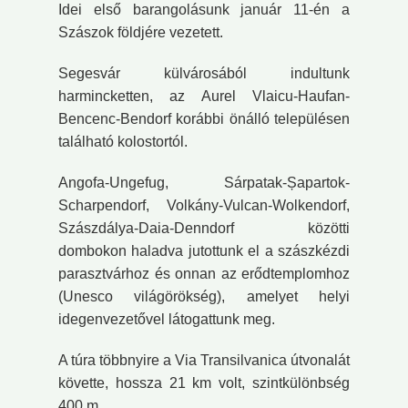
Idei első barangolásunk január 11-én a
Szászok földjére vezetett.
Segesvár külvárosából indultunk
harmincketten, az Aurel Vlaicu-Haufan-
Bencenc-Bendorf korábbi önálló településen
található kolostortól.
Angofa-Ungefug, Sárpatak-Șapartok-
Scharpendorf, Volkány-Vulcan-Wolkendorf,
Szászdálya-Daia-Denndorf közötti
dombokon haladva jutottunk el a szászkézdi
parasztvárhoz és onnan az erődtemplomhoz
(Unesco világörökség), amelyet helyi
idegenvezetővel látogattunk meg.
A túra többnyire a Via Transilvanica útvonalát
követte, hossza 21 km volt, szintkülönbség
400 m.