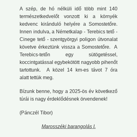
A szép, de hó nélküli idő több mint 140
természetkedvelőt vonzott ki a környék
kedvenc kiránduló helyére a Somostetőre.
Innen indulva, a Németkalap - Terebics tető -
Cinege tető - szentgyörgyi poligon útvonalat
követve érkeztünk vissza a Somostetőre. A
Terebics-tetőn egy sütögetéssel,
koccintgatással egybekötött nagyobb pihenőt
tartottunk. A közel 14 km-es távot 7 óra
alatt tettük meg.
Bízunk benne, hogy a 2025-ös év következő
túrái is nagy érdeklődésnek örvendenek!
(Pánczél Tibor)
Marosszéki barangolás I.