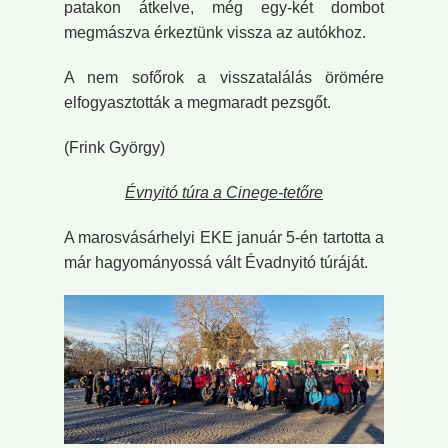
patakon átkelve, még egy-két dombot
megmászva érkeztünk vissza az autókhoz.
A nem sofőrok a visszatalálás örömére
elfogyasztották a megmaradt pezsgőt.
(Frink György)
Évnyitó túra a Cinege-tetőre
A marosvásárhelyi EKE január 5-én tartotta a
már hagyományossá vált Évadnyitó túráját.