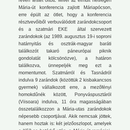
révén testet öltött. Mivel az elmúlt hétvégén
Mária-út konferencia zajlott Máriapócson,
erre épült az ötlet, hogy a konferencia
résztvevőiből verbuválódott zarándokcsoport
és a szatmári EKE által szervezett
zarándokok (az 1989. augusztus 19-i soproni
határnyitás és osztrák-magyar baráti
találkozót takaró páneurópai piknik
gondolatát kölcsönözve), a határon
találkozva, ünnepeljék meg ezt a
momentumot. Szatmárról és Tasnádról
indulva 9 zarándok (közöttük 2 kisbakancsos
gyermek) vállalkozott erre, a mezőfényi
homokdűnék között, Ponyváspusztáról
(Viisoara) indulva, 11 óra magasságában
összetalálkozzon a Mária-utas zarándokok
népesebb csoportjával. Akik nemcsak jöttek,
hanem hoztak is: két jelzőoszlopot, amelyek