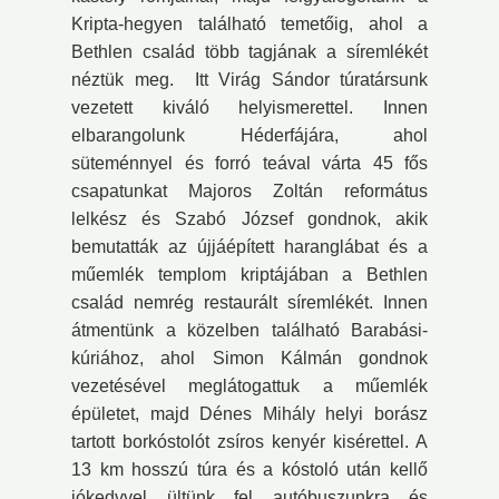
Kripta-hegyen található temetőig, ahol a
Bethlen család több tagjának a síremlékét
néztük meg. Itt Virág Sándor túratársunk
vezetett kiváló helyismerettel. Innen
elbarangolunk Héderfájára, ahol
süteménnyel és forró teával várta 45 fős
csapatunkat Majoros Zoltán református
lelkész és Szabó József gondnok, akik
bemutatták az újjáépített haranglábat és a
műemlék templom kriptájában a Bethlen
család nemrég restaurált síremlékét. Innen
átmentünk a közelben található Barabási-
kúriához, ahol Simon Kálmán gondnok
vezetésével meglátogattuk a műemlék
épületet, majd Dénes Mihály helyi borász
tartott borkóstolót zsíros kenyér kisérettel. A
13 km hosszú túra és a kóstoló után kellő
jókedvvel ültünk fel autóbuszunkra és