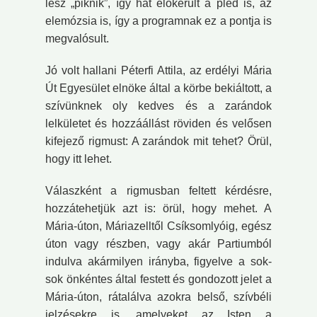
lesz „piknik”, így hát előkerült a pléd is, az
elemózsia is, így a programnak ez a pontja is
megvalósult.
Jó volt hallani Péterfi Attila, az erdélyi Mária
Út Egyesület elnöke által a körbe bekiáltott, a
szívünknek oly kedves és a zarándok
lelkületet és hozzáállást röviden és velősen
kifejező rigmust: A zarándok mit tehet? Örül,
hogy itt lehet.
Válaszként a rigmusban feltett kérdésre,
hozzátehetjük azt is: örül, hogy mehet. A
Mária-úton, Máriazelltől Csíksomlyóig, egész
úton vagy részben, vagy akár Partiumból
indulva akármilyen irányba, figyelve a sok-
sok önkéntes által festett és gondozott jelet a
Mária-úton, rátalálva azokra belső, szívbéli
jelzésekre is, amelyeket az Isten a