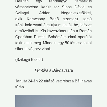
Délután egy rendhagyó, tematikus
városnézésre került sor Sipos Dávid és
Szilágyi Adrien idegenvezetőkkel,
akik Karácsony Benő szomorú sorsú
írónk kolozsvári életútját mutatták be, idézve
a műveiből is. Kis kávészünet után a Román
Operában Puccini Bohémélet című operáját
tekintettük meg. Mindezt egy 50 fős csapattal
sikerült véghez vinni.
(Szilágyi Eszter)
Téli-túra a Báj-havasra
Január 24-én 22 túrázó vett részt a Báj havas
túrán.