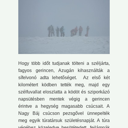
Hogy több időt tudjanak tölteni a széljárta,
fagyos gerincen, Azugán kihasználták a
sífelvonó adta lehetőséget. Az első két
kilométert ködben tették meg, majd egy
szélfuvallat eloszlatta a ködöt és sziporkázó
napsütésben mentek végig a gerincen
érintve a hegység magasabb csúcsait. A
Nagy Báj csúcson pezsgővel ünnepelték
meg egyik túratársuk születésnapját. A túra
végéhez közeledve besötétedett, fejlámpák