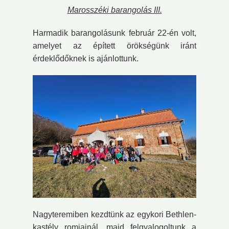
Marosszéki barangolás III.
Harmadik barangolásunk február 22-én volt,
amelyet az épített örökségünk iránt
érdeklődőknek is ajánlottunk.
Nagyteremiben kezdtünk az egykori Bethlen-
kastély romjainál, majd felgyalogoltunk a