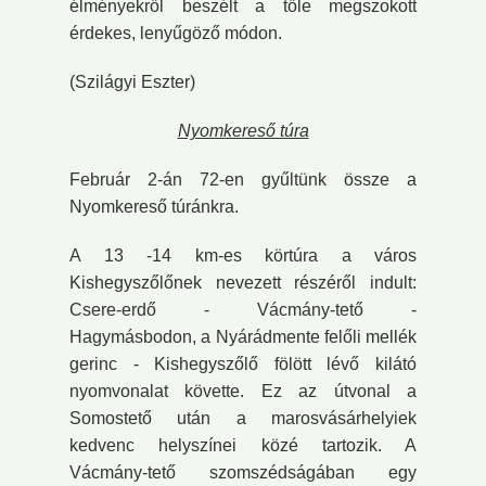
élményekről beszélt a tőle megszokott
érdekes, lenyűgöző módon.
(Szilágyi Eszter)
Nyomkereső túra
Február 2-án 72-en gyűltünk össze a
Nyomkereső túránkra.
A 13 -14 km-es körtúra a város
Kishegyszőlőnek nevezett részéről indult:
Csere-erdő - Vácmány-tető -
Hagymásbodon, a Nyárádmente felőli mellék
gerinc - Kishegyszőlő fölött lévő kilátó
nyomvonalat követte. Ez az útvonal a
Somostető után a marosvásárhelyiek
kedvenc helyszínei közé tartozik. A
Vácmány-tető szomszédságában egy