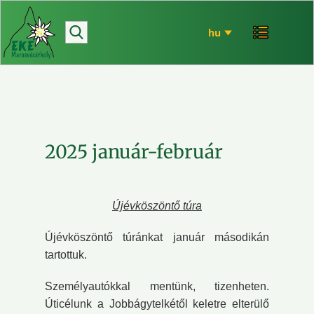
hírek
bemutatkozó
túrázás
rendezvényeink
mária út
2025 január-február
EKE történet
ökó
Újévköszöntő túra
Újévköszöntő túránkat január másodikán
tartottuk.
Személyautókkal mentünk, tizenheten.
Úticélunk a Jobbágytelkétől keletre elterülő