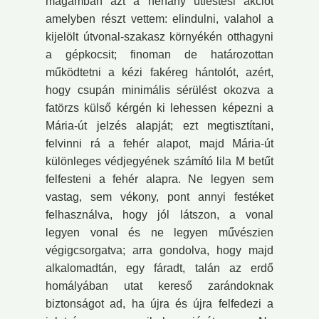
magamban azt a néhány útfestési akciót
amelyben részt vettem: elindulni, valahol a
kijelölt útvonal-szakasz környékén otthagyni
a gépkocsit; finoman de határozottan
működtetni a kézi fakéreg hántolót, azért,
hogy csupán minimális sérülést okozva a
fatörzs külső kérgén ki lehessen képezni a
Mária-út jelzés alapját; ezt megtisztítani,
felvinni rá a fehér alapot, majd Mária-út
különleges védjegyének számító lila M betűt
felfesteni a fehér alapra. Ne legyen sem
vastag, sem vékony, pont annyi festéket
felhasználva, hogy jól látszon, a vonal
legyen vonal és ne legyen művészien
végigcsorgatva; arra gondolva, hogy majd
alkalomadtán, egy fáradt, talán az erdő
homályában utat kereső zarándoknak
biztonságot ad, ha újra és újra felfedezi a