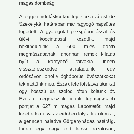
magas dombság.
A reggeli induláskor köd lepte be a várost, de
Székelykál határában már ragyogó napsütés
fogadott. A gyalogutat pezsgőbontással és
újévi koccintással kezdtük, majd
nekiindultunk a 600 m-es domb
megmászásának, ahonnan remek kilátás
nyílt a környező falvakra. Innen
visszaereszkedve áthaladtunk egy
erdősávon, ahol világháborús lövészárkokat
tekintettünk meg. Észak fele folytatva utunkat
egy hosszú és széles réten keltünk át.
Ezután megmásztuk utunk legmagasabb
pontját a 627 m magas Lapostetőt, majd
keletre fordulva az erdőben folytattuk utunkat,
a gerincen haladva Görgénynádas határáig.
Innen, egy nagy kört leírva bozótoson,