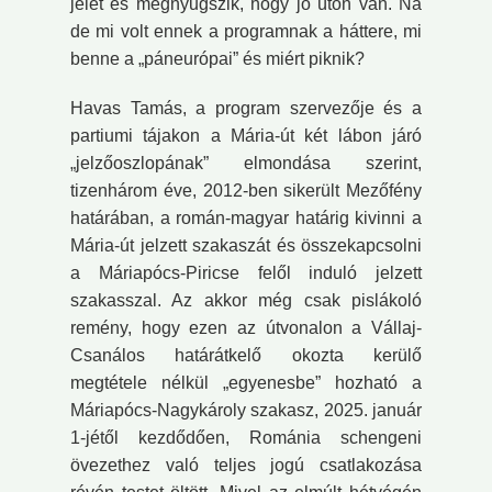
jelet és megnyugszik, hogy jó úton van. Na
de mi volt ennek a programnak a háttere, mi
benne a „páneurópai” és miért piknik?
Havas Tamás, a program szervezője és a
partiumi tájakon a Mária-út két lábon járó
„jelzőoszlopának” elmondása szerint,
tizenhárom éve, 2012-ben sikerült Mezőfény
határában, a román-magyar határig kivinni a
Mária-út jelzett szakaszát és összekapcsolni
a Máriapócs-Piricse felől induló jelzett
szakasszal. Az akkor még csak pislákoló
remény, hogy ezen az útvonalon a Vállaj-
Csanálos határátkelő okozta kerülő
megtétele nélkül „egyenesbe” hozható a
Máriapócs-Nagykároly szakasz, 2025. január
1-jétől kezdődően, Románia schengeni
övezethez való teljes jogú csatlakozása