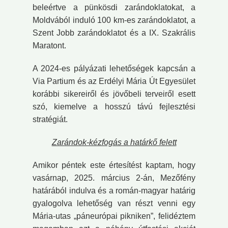
beleértve a pünkösdi zarándoklatokat, a
Moldvából induló 100 km-es zarándoklatot, a
Szent Jobb zarándoklatot és a IX. Szakrális
Maratont.
A 2024-es pályázati lehetőségek kapcsán a
Via Partium és az Erdélyi Mária Út Egyesület
korábbi sikereiről és jövőbeli terveiről esett
szó, kiemelve a hosszú távú fejlesztési
stratégiát.
Zarándok-kézfogás a határkő felett
Amikor péntek este értesítést kaptam, hogy
vasárnap, 2025. március 2-án, Mezőfény
határából indulva és a román-magyar határig
gyalogolva lehetőség van részt venni egy
Mária-utas „páneurópai pikniken”, felidéztem