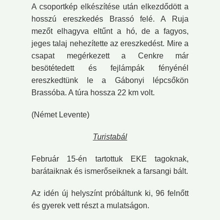
A csoportkép elkészítése után elkezdődött a
hosszú ereszkedés Brassó felé. A Ruja
mezőt elhagyva eltűnt a hó, de a fagyos,
jeges talaj nehezítette az ereszkedést. Mire a
csapat megérkezett a Cenkre már
besötétedett és fejlámpák fényénél
ereszkedtünk le a Gábonyi lépcsőkön
Brassóba. A túra hossza 22 km volt.
(Német Levente)
Turistabál
Február 15-én tartottuk EKE tagoknak,
barátaiknak és ismerőseiknek a farsangi bált.
Az idén új helyszínt próbáltunk ki, 96 felnőtt
és gyerek vett részt a mulatságon.