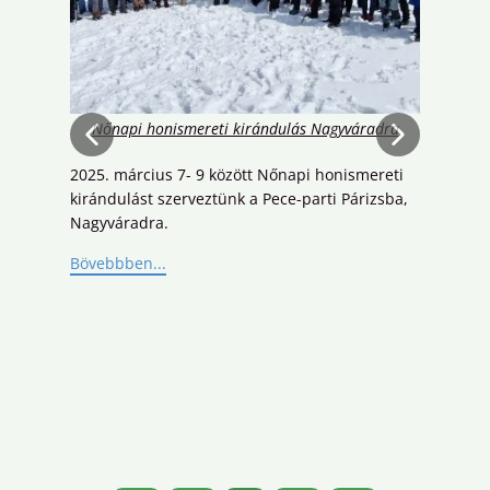
Nőnapi honismereti kirándulás Nagyváradra
2025. március 7- 9 között Nőnapi honismereti
Újé
kirándulást szerveztünk a Pece-parti Párizsba,
tart
Nagyváradra.
Sze
Bövebbben...
Úti
ma
Böv