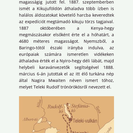
magasságig jutott fel. 1887. szeptemberben
ismét a Kikujuföldön áthaladva több ízben is
halálos áldozatokat követelő harcba keveredtek
az expedíciót megtámadó kikuju törzs tagjaival.
1887 októberében a Kenya-hegy
megmászásakor elsőként érte el a hóhatárt, a
4680 méteres magasságot. Nyemszből, a
Baringo-tótól északi irányba indulva, az
európaiak számára ismeretlen vidékeken
áthaladva érték el a Nyiro-hegy déli lábát, majd
helybeli karavánvezetők segítségével 1888.
március 6-án jutottak el az itt élő turkána nép
által Nagira Mwaiten néven ismert tóhoz,
melyet Teleki Rudolf trónörökösről nevezett el.