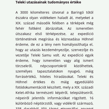
Teleki utazásainak tudományos értéke
A 3000 kilométeres útvonal a Baringó tótól
északra olyan vidékeken haladt át, melyeket a
XIX. század második felében a térképek még
fehér foltként ábrázoltak. Az ismeretlen
útszakasz első térképezése, az expedíció
történetének megírása és közreadása Höhnel
érdeme, de ez a tény nem homályosíthatja el,
hogy az utazás kezdeményezője, szervezője és
vezetője Teleki Samu volt. Az expedíció egyik
érdeme, hogy ismeretlen vagy alig ismert
törzsekről, népcsoportokról közölhettek,
személyes tapasztalatokon nyugvó, máig
forrásértékű, hiteles híradásokat. Teleki és
Höhnel értékes és máig egyedülálló
fotódokumentációt készített, mely a XIX. századi
Kelet-Afrika természeti képéről, településeiről,
népeiről jelentős információkat rögzített. 16
különböző néptörzstől, vagy vidékről származó,
338 darabból álló tárgyi etnográfiai anyagot