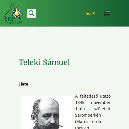
hírek
bemutatkozó
túrázás
rendezvényeink
mária út
Teleki Sámuel
EKE történet
ökó
Élete
A felfedező utazó
1845. november
1.-én született
Sáromberkén
(Maros-Torda
megye).