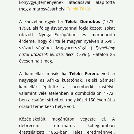
könyvgyűjteményének átadásával alapította
meg a marosvásárhelyi
Teleki Tékát
.
A kancellár egyik fia
Teleki Domokos
(1773-
1798), aki főleg ásványtannal foglalkozott, sokat
utazott Nyugat-Európában és maradandó
érdeme, hogy ő írta le magyar nyelven a XVIII.
század végének Magyarországát (
Egynéhány
hazai utazások leírása, Bécs, 1796
). Fiatalon 25
évesen halt meg.
A kancellár másik fia
Teleki Ferenc
volt a
nagyapja az Afrika kutatónak. Teleki Sámuel
kancellár építette a sáromberki kastélyt,
valamint vele átelenben a domboldalon 1772-
ben a családi sírboltot, mely közel 150 éven át a
család temetkező helye volt.
Középiskoláit magánúton végezte el. A
debreceni református kollégiumban
érettségizett 1863-ban, jeles eredménnyel.