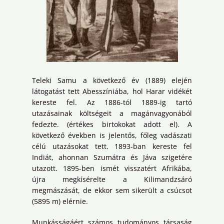
Teleki Samu a következő év (1889) elején
látogatást tett Abesszíniába, hol Harar vidékét
kereste fel. Az 1886-tól 1889-ig tartó
utazásainak költségeit a magánvagyonából
fedezte. (értékes birtokokat adott el). A
következő években is jelentős, főleg vadászati
célú utazásokat tett. 1893-ban kereste fel
Indiát, ahonnan Szumátra és Jáva szigetére
utazott. 1895-ben ismét visszatért Afrikába,
újra megkísérelte a Kilimandzsáró
megmászását, de ekkor sem sikerült a csúcsot
(5895 m) elérnie.
Munkásságáért számos tudományos társaság