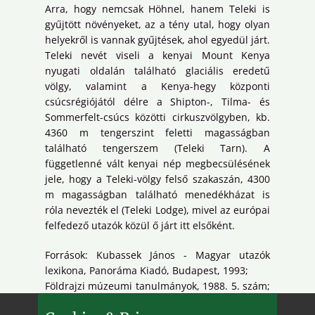
Arra, hogy nemcsak Höhnel, hanem Teleki is
gyűjtött növényeket, az a tény utal, hogy olyan
helyekről is vannak gyűjtések, ahol egyedül járt.
Teleki nevét viseli a kenyai Mount Kenya
nyugati oldalán található glaciális eredetű
völgy, valamint a Kenya-hegy központi
csúcsrégiójától délre a Shipton-, Tilma- és
Sommerfelt-csúcs közötti cirkuszvölgyben, kb.
4360 m tengerszint feletti magasságban
található tengerszem (Teleki Tarn). A
függetlenné vált kenyai nép megbecsülésének
jele, hogy a Teleki-völgy felső szakaszán, 4300
m magasságban található menedékházat is
róla nevezték el (Teleki Lodge), mivel az európai
felfedező utazók közül ő járt itt elsőként.
Források: Kubassek János - Magyar utazók
lexikona, Panoráma Kiadó, Budapest, 1993;
Földrajzi múzeumi tanulmányok, 1988. 5. szám;
Magyar Tudóslexikon A-tól Zs-ig, Budapest