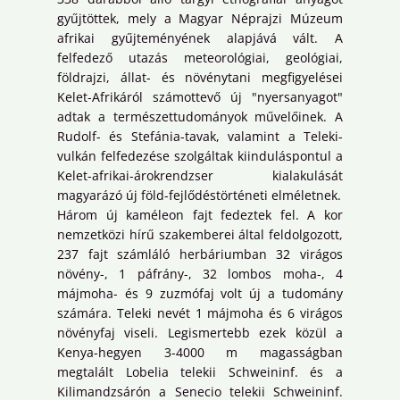
gyűjtöttek, mely a Magyar Néprajzi Múzeum
afrikai gyűjteményének alapjává vált. A
felfedező utazás meteorológiai, geológiai,
földrajzi, állat- és növénytani megfigyelései
Kelet-Afrikáról számottevő új "nyersanyagot"
adtak a természettudományok művelőinek. A
Rudolf- és Stefánia-tavak, valamint a Teleki-
vulkán felfedezése szolgáltak kiinduláspontul a
Kelet-afrikai-árokrendzser kialakulását
magyarázó új föld-fejlődéstörténeti elméletnek.
Három új kaméleon fajt fedeztek fel. A kor
nemzetközi hírű szakemberei által feldolgozott,
237 fajt számláló herbáriumban 32 virágos
növény-, 1 páfrány-, 32 lombos moha-, 4
májmoha- és 9 zuzmófaj volt új a tudomány
számára. Teleki nevét 1 májmoha és 6 virágos
növényfaj viseli. Legismertebb ezek közül a
Kenya-hegyen 3-4000 m magasságban
megtalált Lobelia telekii Schweininf. és a
Kilimandzsárón a Senecio telekii Schweininf.