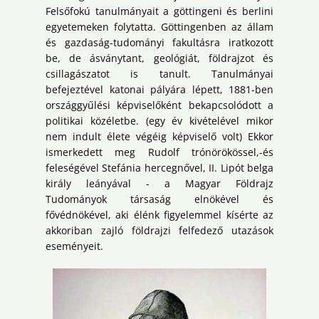
Felsőfokú tanulmányait a göttingeni és berlini
egyetemeken folytatta. Göttingenben az állam
és gazdaság-tudományi fakultásra iratkozott
be, de ásványtant, geológiát, földrajzot és
csillagászatot is tanult. Tanulmányai
befejeztével katonai pályára lépett, 1881-ben
országgyűlési képviselőként bekapcsolódott a
politikai közéletbe. (egy év kivételével mikor
nem indult élete végéig képviselő volt) Ekkor
ismerkedett meg Rudolf trónörökössel,-és
feleségével Stefánia hercegnővel, II. Lipót belga
király leányával - a Magyar Földrajz
Tudományok társaság elnökével és
fővédnökével, aki élénk figyelemmel kísérte az
akkoriban zajló földrajzi felfedező utazások
eseményeit.