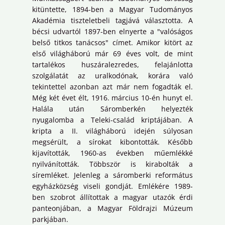
kitüntette, 1894-ben a Magyar Tudományos
Akadémia tiszteletbeli tagjává választotta. A
bécsi udvartól 1897-ben elnyerte a "valóságos
belső titkos tanácsos" címet. Amikor kitört az
első világháború már 69 éves volt, de mint
tartalékos huszáralezredes, felajánlotta
szolgálatát az uralkodónak, korára való
tekintettel azonban azt már nem fogadták el.
Még két évet élt, 1916. március 10-én hunyt el.
Halála után Sáromberkén helyezték
nyugalomba a Teleki-család kriptájában. A
kripta a II. világháború idején súlyosan
megsérült, a sírokat kibontották. Később
kijavították, 1960-as években műemlékké
nyilvánították. Többször is kirabolták a
síremléket. Jelenleg a sáromberki református
egyházközség viseli gondját. Emlékére 1989-
ben szobrot állítottak a magyar utazók érdi
panteonjában, a Magyar Földrajzi Múzeum
parkjában.