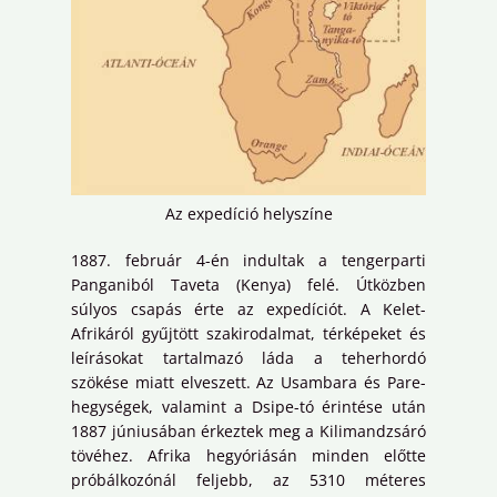
Az expedíció helyszíne
1887. február 4-én indultak a tengerparti
Panganiból Taveta (Kenya) felé. Útközben
súlyos csapás érte az expedíciót. A Kelet-
Afrikáról gyűjtött szakirodalmat, térképeket és
leírásokat tartalmazó láda a teherhordó
szökése miatt elveszett. Az Usambara és Pare-
hegységek, valamint a Dsipe-tó érintése után
1887 júniusában érkeztek meg a Kilimandzsáró
tövéhez. Afrika hegyóriásán minden előtte
próbálkozónál feljebb, az 5310 méteres