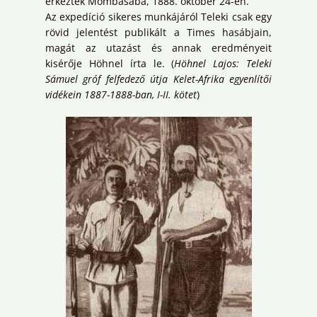
érkeztek Mombasába, 1888. október 24-én.
Az expedíció sikeres munkájáról Teleki csak egy
rövid jelentést publikált a Times hasábjain,
magát az utazást és annak eredményeit
kisérője Höhnel írta le. (
Höhnel Lajos: Teleki
Sámuel gróf felfedező útja Kelet-Afrika egyenlítői
vidékein 1887-1888-ban, I-II. kötet
)