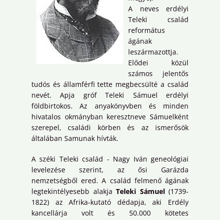
A neves erdélyi
Teleki család
református
ágának
leszármazottja.
Elődei közül
számos jelentős
tudós és államférfi tette megbecsülté a család
nevét. Apja gróf Teleki Sámuel erdélyi
földbirtokos. Az anyakönyvben és minden
hivatalos okmányban keresztneve Sámuelként
szerepel, családi körben és az ismerősök
általában Samunak hívták.
A széki Teleki család - Nagy Iván geneológiai
levelezése szerint, az ősi Garázda
nemzetségből ered. A család felmenő ágának
legtekintélyesebb alakja
Teleki Sámuel
(1739-
1822) az Afrika-kutató dédapja, aki Erdély
kancellárja volt és 50.000 kötetes