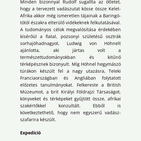
Minden bizonnyal Rudolf sugallta az ötletet,
hogy a tervezett vadászutat kösse össze Kelet-
Afrika akkor még ismeretlen tájainak a Baringó-
tótól északra elterülő vidékeknek felkutatásával.
A tudományos célok megvalósítása érdekében
kísérőül a fiatal, pozsonyi születésű osztrák
sorhajóhadnagyot, Ludwig von Höhnelt
ajánlotta, aki jártas volt a
természettudományokban és kitűnő
térképésznek bizonyult. Míg Höhnel hegymászó
túrákon készült fel a nagy utazásra, Teleki
Franciaországban és Angliában folytatott
előzetes tanulmányokat. Felkereste a British
Múzeumot, a brit Királyi Földrajzi Társaságot,
könyveket és térképeket gyűjtött össze, afrikai
szakértőkkel konzultált. Ebből is
következtethető, hogy nem egyszerű vadász-
szafarira készült.
Expedíció