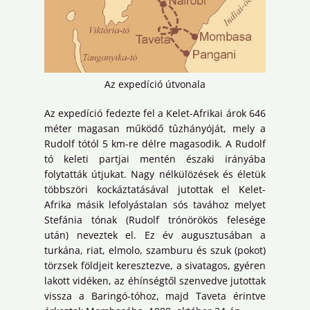
Az expedíció útvonala
Az expedíció fedezte fel a Kelet-Afrikai árok 646
méter magasan működő tûzhányóját, mely a
Rudolf tótól 5 km-re délre magasodik. A Rudolf
tó keleti partjai mentén északi irányába
folytatták útjukat. Nagy nélkülözések és életük
többszöri kockáztatásával jutottak el Kelet-
Afrika másik lefolyástalan sós tavához melyet
Stefánia tónak (Rudolf trónörökös felesége
után) neveztek el. Ez év augusztusában a
turkána, riat, elmolo, szamburu és szuk (pokot)
törzsek földjeit keresztezve, a sivatagos, gyéren
lakott vidéken, az éhínségtől szenvedve jutottak
vissza a Baringó-tóhoz, majd Taveta érintve